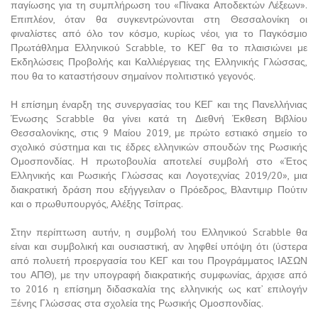
παγίωσης για τη συμπλήρωση του «Πίνακα Αποδεκτών Λέξεων».
Επιπλέον, όταν θα συγκεντρώνονται στη Θεσσαλονίκη οι
φιναλίστες από όλο τον κόσμο, κυρίως νέοι, για το Παγκόσμιο
Πρωτάθλημα Ελληνικού Scrabble, το ΚΕΓ θα το πλαισιώνει με
Εκδηλώσεις Προβολής και Καλλιέργειας της Ελληνικής Γλώσσας,
που θα το καταστήσουν σημαίνον πολιτιστικό γεγονός.
Η επίσημη έναρξη της συνεργασίας του ΚΕΓ και της Πανελλήνιας
Ένωσης Scrabble θα γίνει κατά τη Διεθνή Έκθεση Βιβλίου
Θεσσαλονίκης, στις 9 Μαίου 2019, με πρώτο εστιακό σημείο το
σχολικό σύστημα και τις έδρες ελληνικών σπουδών της Ρωσικής
Ομοσπονδίας. Η πρωτοβουλία αποτελεί συμβολή στο «Έτος
Ελληνικής και Ρωσικής Γλώσσας και Λογοτεχνίας 2019/20», μια
διακρατική δράση που εξήγγειλαν ο Πρόεδρος, Βλαντιμιρ Πούτιν
και ο πρωθυπουργός, Αλέξης Τσίπρας.
Στην περίπτωση αυτήν, η συμβολή του Ελληνικού Scrabble θα
είναι και συμβολική και ουσιαστική, αν ληφθεί υπόψη ότι (ύστερα
από πολυετή προεργασία του ΚΕΓ και του Προγράμματος ΙΑΣΩΝ
του ΑΠΘ), με την υπογραφή διακρατικής συμφωνίας, άρχισε από
το 2016 η επίσημη διδασκαλία της ελληνικής ως κατ’ επιλογήν
Ξένης Γλώσσας στα σχολεία της Ρωσικής Ομοσπονδίας.