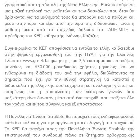
γραμματική και τη σύνταξη της Νέας Ελληνικής. Ευελπιστούμε σε
μια μαζική εμπλοκή των μαθητών και των δασκάλων, που όταν θα
βρίσκονται για τα μαθήματά τους θα μπορούν και να παίξουν και
μέσα στην ώρα και έξω από την ώρα της διδασκαλίας. Είναι η
μάθηση μέσα από το παιχνίδι», δήλωσε στο ΑΠΕ-ΜΠΕ ο
πρόεδρος του ΚΕΓ, καθηγητής Ιωάννης Καζάζης.
Συγκεκριμένα, το ΚΕΓ αποφάσισε να εντάξει το ελληνικό Scrabble
στην ψηφιακή εργαλειοθήκη του -την ΠΥΛΗ για την Ελληνική
Γλώσσα www.greek-language.gr , με 2,5 εκατομμύρια επισκέψεις
μηνιαίως, και 650.000 μοναδικούς χρήστες μηνιαίως- και να
ενθαρρύνει τη διάδοσή του ανά την υφήλιο, διαβλέποντας τη
σημασία που έχει για την εθνική στρατηγική να καταστεί η
διδασκαλία της ελληνικής όσο ευχάριστη και ανάλαφρη γίνεται, και
επομένως και η προσέλευση των νεότερων γενεών όσο
μαζικότερη είναι δυνατόν, μέσα από ένα παιχνίδι που παίζεται όλο
τον χρόνο και εκ του σύνεγγυς και εξ αποστάσεως.
Η Πανελλήνια Ένωση Scrabble θα παρέχει στους ενδιαφερομένους
κάθε διευκόλυνση για την οργάνωση και διεξαγωγή του παιχνιδιού.
Το ΚΕΓ θα παρέχει προς την Πανελλήνια Ένωση Scrabble την
επιστημονική του συνδρομή πάνω σε ζητήματα ορθογραφικής