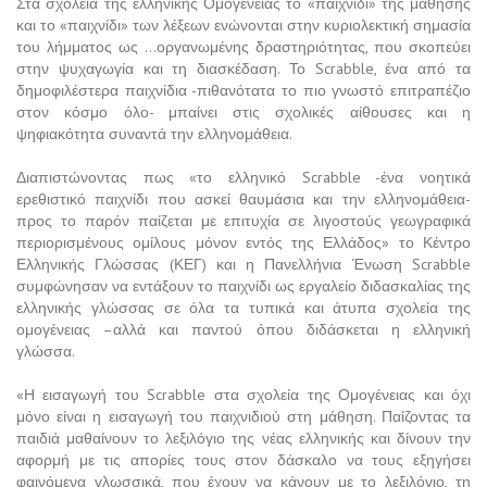
Στα σχολεία της ελληνικής Ομογένειας το «παιχνίδι» της μάθησης
και το «παιχνίδι» των λέξεων ενώνονται στην κυριολεκτική σημασία
του λήμματος ως …οργανωμένης δραστηριότητας, που σκοπεύει
στην ψυχαγωγία και τη διασκέδαση. Το Scrabble, ένα από τα
δημοφιλέστερα παιχνίδια -πιθανότατα το πιο γνωστό επιτραπέζιο
στον κόσμο όλο- μπαίνει στις σχολικές αίθουσες και η
ψηφιακότητα συναντά την ελληνομάθεια.
Διαπιστώνοντας πως «το ελληνικό Scrabble -ένα νοητικά
ερεθιστικό παιχνίδι που ασκεί θαυμάσια και την ελληνομάθεια-
προς το παρόν παίζεται με επιτυχία σε λιγοστούς γεωγραφικά
περιορισμένους ομίλους μόνον εντός της Ελλάδος» το Κέντρο
Ελληνικής Γλώσσας (ΚΕΓ) και η Πανελλήνια Ένωση Scrabble
συμφώνησαν να εντάξουν το παιχνίδι ως εργαλείο διδασκαλίας της
ελληνικής γλώσσας σε όλα τα τυπικά και άτυπα σχολεία της
ομογένειας –αλλά και παντού όπου διδάσκεται η ελληνική
γλώσσα.
«Η εισαγωγή του Scrabble στα σχολεία της Ομογένειας και όχι
μόνο είναι η εισαγωγή του παιχνιδιού στη μάθηση. Παίζοντας τα
παιδιά μαθαίνουν το λεξιλόγιο της νέας ελληνικής και δίνουν την
αφορμή με τις απορίες τους στον δάσκαλο να τους εξηγήσει
φαινόμενα γλωσσικά, που έχουν να κάνουν με το λεξιλόγιο, τη