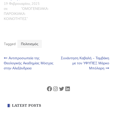
19 Φεβρουαρίου, 2025
σε "ΟΜΟΓΕΝΕΙΑΚΑ-
ΠΑΡΟΙΚΙΑΚΑ-
ΚΟΙΝΟΤΗΤΕΣ"
Tagged
Πολιτισμός
Πλοήγηση
Αντιπροσωπεία της
Συνάντηση Καβαλή – Ταμβάκη
Θεολογικής Ακαδημίας Μόσχας
με τον ΥΦΥΠΕΞ Μάρκο
στην Αλεξάνδρεια
Μπόλαρη
άρθρων
Facebook
Instagram
Twitter
Linkedin
LATEST POSTS