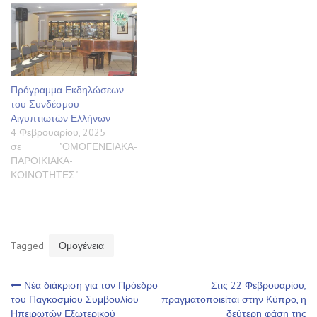
Πρόγραμμα Εκδηλώσεων
του Συνδέσμου
Αιγυπτιωτών Ελλήνων
4 Φεβρουαρίου, 2025
σε "ΟΜΟΓΕΝΕΙΑΚΑ-
ΠΑΡΟΙΚΙΑΚΑ-
ΚΟΙΝΟΤΗΤΕΣ"
Tagged
Ομογένεια
Πλοήγηση
Νέα διάκριση για τον Πρόεδρο
Στις 22 Φεβρουαρίου,
του Παγκοσμίου Συμβουλίου
πραγματοποιείται στην Κύπρο, η
Ηπειρωτών Εξωτερικού
δεύτερη φάση της