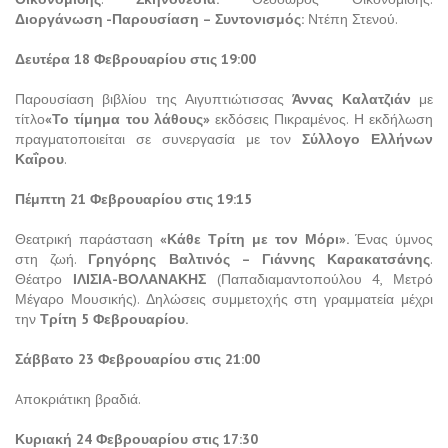
Διοργάνωση -Παρουσίαση – Συντονισμός:
Ντέπη Στενού.
Δευτέρα 18 Φεβρουαρίου στις 19:00
Παρουσίαση βιβλίου της Αιγυπτιώτισσας
Άννας Καλατζιάν
με
τίτλο
«Το τίμημα του λάθους»
εκδόσεις Πικραμένος. Η εκδήλωση
πραγματοποιείται σε συνεργασία με τον
Σύλλογο Ελλήνων
Καΐρου
.
Πέμπτη 21
Φεβρουαρίου στις
19:15
Θεατρική παράσταση
«Κάθε Τρίτη με τον Μόρι».
Ένας ύμνος
στη ζωή.
Γρηγόρης Βαλτινός – Γιάννης Καρακατσάνης
.
Θέατρο
ΙΛΙΣΙΑ-ΒΟΛΑΝΑΚΗΣ
(Παπαδιαμαντοπούλου 4, Μετρό
Μέγαρο Μουσικής). Δηλώσεις συμμετοχής στη γραμματεία μέχρι
την
Τρίτη 5 Φεβρουαρίου.
Σάββατο 23 Φεβρουαρίου στις 21:00
Aποκριάτικη βραδιά.
Κυριακή 24 Φεβρουαρίου στις 17:30