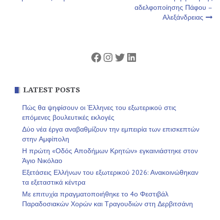
άρθρων
αδελφοποίησης Πάφου –
Αλεξάνδρειας
Facebook
Instagram
Twitter
Linkedin
LATEST POSTS
Πώς θα ψηφίσουν οι Έλληνες του εξωτερικού στις
επόμενες βουλευτικές εκλογές
Δύο νέα έργα αναβαθμίζουν την εμπειρία των επισκεπτών
στην Αμφίπολη
Η πρώτη «Οδός Αποδήμων Κρητών» εγκαινιάστηκε στον
Άγιο Νικόλαο
Εξετάσεις Ελλήνων του εξωτερικού 2026: Ανακοινώθηκαν
τα εξεταστικά κέντρα
Με επιτυχία πραγματοποιήθηκε το 4ο Φεστιβάλ
Παραδοσιακών Χορών και Τραγουδιών στη Δερβιτσάνη