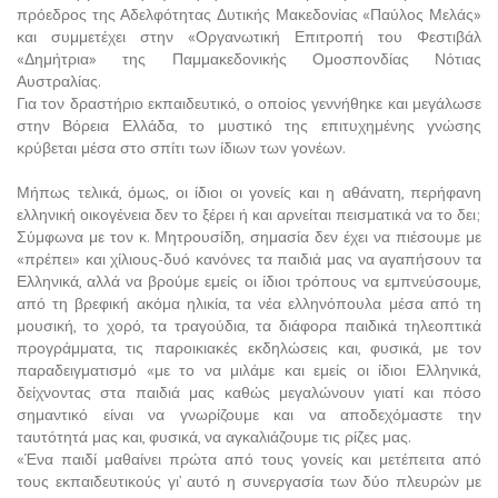
πρόεδρος της Αδελφότητας Δυτικής Μακεδονίας «Παύλος Μελάς»
και συμμετέχει στην «Οργανωτική Επιτροπή του Φεστιβάλ
«Δημήτρια» της Παμμακεδονικής Ομοσπονδίας Νότιας
Αυστραλίας.
Για τον δραστήριο εκπαιδευτικό, ο οποίος γεννήθηκε και μεγάλωσε
στην Βόρεια Ελλάδα, το μυστικό της επιτυχημένης γνώσης
κρύβεται μέσα στο σπίτι των ίδιων των γονέων.
Μήπως τελικά, όμως, οι ίδιοι οι γονείς και η αθάνατη, περήφανη
ελληνική οικογένεια δεν το ξέρει ή και αρνείται πεισματικά να το δει;
Σύμφωνα με τον κ. Μητρουσίδη, σημασία δεν έχει να πιέσουμε με
«πρέπει» και χίλιους-δυό κανόνες τα παιδιά μας να αγαπήσουν τα
Ελληνικά, αλλά να βρούμε εμείς οι ίδιοι τρόπους να εμπνεύσουμε,
από τη βρεφική ακόμα ηλικία, τα νέα ελληνόπουλα μέσα από τη
μουσική, το χορό, τα τραγούδια, τα διάφορα παιδικά τηλεοπτικά
προγράμματα, τις παροικιακές εκδηλώσεις και, φυσικά, με τον
παραδειγματισμό «με το να μιλάμε και εμείς οι ίδιοι Ελληνικά,
δείχνοντας στα παιδιά μας καθώς μεγαλώνουν γιατί και πόσο
σημαντικό είναι να γνωρίζουμε και να αποδεχόμαστε την
ταυτότητά μας και, φυσικά, να αγκαλιάζουμε τις ρίζες μας.
«Ένα παιδί μαθαίνει πρώτα από τους γονείς και μετέπειτα από
τους εκπαιδευτικούς γι’ αυτό η συνεργασία των δύο πλευρών με