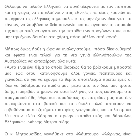
Θέλουμε να μιλούν Ελληνικά, να συνδιαλέγονται με τον παππού
και τη γιαγιά, να παρελαύνουν στις εθνικές επετείους κουνώντας
περήφανα τις ελληνικές σημαιούλες κι ας μην έχουν ιδέα γιατί το
κάνουν, να λαμβάνουν θεία κοινωνία και ας αγνοούν τη σημασία
της και, φυσικά, να αγαπούν την πατρίδα των προγόνων τους κι ας
μην την έχουν δει ούτε στο χάρτη, πόσο μάλλον από κοντά.
Μήπως όμως ήρθε η ώρα να αναλογιστούμε… πόσο δίκαιο, θεμιτό
και εφικτό είναι τελικά για τη νέα γενιά ελληνόπουλων της
Αυστραλίας να καταφέρουν όλα αυτά;
«Αυτό είναι ένα θέμα το οποίο διαρκώς θα το βρίσκουμε μπροστά
μας έως ότου κατανοήσουμε όλοι, γονείς, παππούδες και
γιαγιάδες, ότι για να έχουμε το θεμιτό αποτέλεσμα πρέπει εμείς οι
ίδιοι να διδάξουμε τα παιδιά μας, μέσα από τον δικό μας τρόπο
ζωής, τι ακριβώς σημαίνει να είσαι Έλληνας, να τους εισάγουμε στα
πραγματικά ήθη, έθιμα και παραδόσεις της πατρίδας μας που δεν
περιορίζονται στα βασικά και τα εύκολα αλλά απαιτούν να
εμβαθύνουμε σε ζητήματα ιστορίας, γεωγραφίας και πολιτισμού»
λέει στον «Νέο Κόσμο» ο πρώην εκπαιδευτικός και δάσκαλος
Ελληνικών, Ιωάννης Μητρουσίδης.
Ο κ. Μητρουσίδης γεννήθηκε στο Φλάμπουρο Φλώρινας, είναι