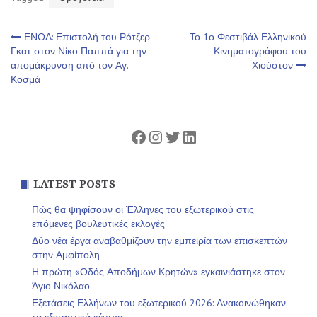
Πλοήγηση
ΕΝΟΑ: Επιστολή του Ρότζερ
Το 1ο Φεστιβάλ Ελληνικού
Γκατ στον Νίκο Παππά για την
Κινηματογράφου του
απομάκρυνση από τον Αγ.
Χιούστον
άρθρων
Κοσμά
Facebook
Instagram
Twitter
Linkedin
LATEST POSTS
Πώς θα ψηφίσουν οι Έλληνες του εξωτερικού στις
επόμενες βουλευτικές εκλογές
Δύο νέα έργα αναβαθμίζουν την εμπειρία των επισκεπτών
στην Αμφίπολη
Η πρώτη «Οδός Αποδήμων Κρητών» εγκαινιάστηκε στον
Άγιο Νικόλαο
Εξετάσεις Ελλήνων του εξωτερικού 2026: Ανακοινώθηκαν