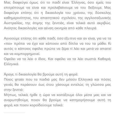
Μας διαφεύγει όμως ότι το παιδί είναι Έλληνας, όσο εμείς του
επιτρέπουμε να είναι και προλαβαίνουμε να του δείξουμε. Μας
διαφεύγει επίσης ότι η δικαιολογία του χρόνου, της δύσκολης
καθημερινότητας, του απαιτητικού σχολείου, της αγγλοσαξωνικής
Αυστραλίας, της άτιμης της ξενιτιάς, είναι τελικά αυτό ακριβώς.
Ανόητες δικαιολογίες και αέναη οκνηρία από κάθε πλευρά.
Αγνοούμε επίσης ότι κάθε παιδί, όσο έξυπνο και αν είναι, για να τα
«πει» πρέπει να έχει και κάποιον από δίπλα να του τα μάθει. Κι
αυτός ο κάποιος οφείλει πρώτα να ξέρει τί λέει και μετά να απαιτεί
και να κομπορρημονεί.
Οφείλει να τα λέει ο ίδιος. Και οφείλει να τα λέει σωστά. Καθαρά,
Ελληνικά.
Άραγε, τι δικαιολογία θα βρούμε αυτή τη φορά;
Ποιος φταίει που τα παιδιά μας δεν μιλούν Ελληνικά και πόσες
γενιές θα περάσουν έως ότου χάσουμε εντελώς τη γλώσσα μας
στην ξενιτιά;
Μήπως, τελικά, ήρθε η ώρα να κοιτάξουμε όλοι μέσα μας και να
αναρωτηθούμε, ποιον θα βρούμε να κατηγορήσουμε αυτή τη
φορά, και ποιον κοροϊδεύουμε τελικά;