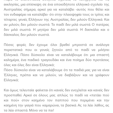
εκκλησίες, μια επίσκεψη σε ένα οποιοδήποτε ελληνικό σχολείο της
Αυστραλίας σήμερα, αρκεί για να καταλάβει -αυτός που θέλει και
τον ενδιαφέρει να καταλάβει- ότι στην πλειοψηφία τους οι τρίτες και
τέταρτες γενιές Ελλήνων της Αυστραλίας, δεν μιλούν Ελληνικά. Και
αν μιλούν, δεν μιλούν σωστά. Το παιδί δεν μιλά σωστά. Ο πατέρας
δεν μιλά σωστά. Η μητέρα δεν μιλά σωστά. Η δασκάλα και ο
δάσκαλος δεν μιλούν σωστά.
Πόσες φορές δεν έχουμε όλοι βρεθεί μπροστά σε ανάλογα
περιστατικά που οι γονείς ζητούν από το παιδί να μιλήσει
Ελληνικά. Πόσο δύσκολο είναι να καταλάβουμε ότι μια σπαστή
καλημέρα, ένα παιδικό τραγουδάκι και ένα ποίημα δύο προτάσεις
όλες και όλες δεν είναι Ελληνικά;
Πόσο δύσκολο είναι να καταλάβουμε ότι τα παιδιά μας για να είναι
Έλληνες, πρέπει και να μιλούν, να διαβάζουν και να γράφουν
Ελληνικά;
Και όμως τελευταία φαίνεται ότι κανείς δεν ενοχλείται και κανείς δεν
προσπαθεί. Αρκεί σε όλους μας απλώς το παιδί να «πετάει πού
και πού» στον καημένο τον παππού που περιμένει και την
καημένη την γιαγιά που καμαρώνει, τα βασικά. Ας τα λέει λάθος, ας
τα λέει σπαστά. Μόνο να τα πει!