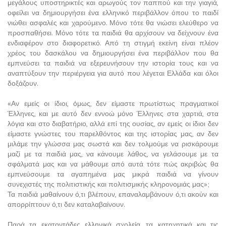
μεγάλους υποστηρικτές και αρωγούς τον παππού και την γιαγιά,
οφείλει να δημιουργήσει ένα ελληνικό περιβάλλον όπου το παιδί
νιώθει ασφαλές και χαρούμενο. Μόνο τότε θα νιώσει ελεύθερο να
προσπαθήσει. Μόνο τότε τα παιδιά θα αρχίσουν να δείχνουν ένα
ενδιαφέρον στο διαφορετικό. Από τη στιγμή εκείνη είναι πλέον
χρέος του δασκάλου να δημιουργήσει ένα περιβάλλον που θα
εμπνεύσει τα παιδιά να εξερευνήσουν την ιστορία τους και να
αναπτύξουν την περιέργεια για αυτό που λέγεται Ελλάδα και όλοι
δοξάζουν.
«Αν εμείς οι ίδιοι, όμως, δεν είμαστε πρωτίστως πραγματικοί
Έλληνες, και με αυτό δεν εννοώ μόνο Έλληνες στα χαρτιά, στα
λόγια και στο διαβατήριο, αλλά επί της ουσίας, αν εμείς οι ίδιοι δεν
είμαστε γνώστες του παρελθόντος και της ιστορίας μας, αν δεν
μιλάμε την γλώσσα μας σωστά και δεν τολμούμε να ρισκάρουμε
μαζί με τα παιδιά μας, να κάνουμε λάθος, να γελάσουμε με τα
σφάλματά μας και να μάθουμε από αυτά τότε πώς ακριβώς θα
εμπνεύσουμε τα αγαπημένα μας μικρά παιδιά να γίνουν
συνεχιστές της πολιτιστικής και πολιτισμικής κληρονομιάς μας»;
Τα παιδιά μαθαίνουν ό,τι βλέπουν, επαναλαμβάνουν ό,τι ακούν και
απορρίπτουν ό,τι δεν καταλαβαίνουν.
Παρά τα εκατοντάδες ελληνικά σχολεία, τα κατηχητικά και τις