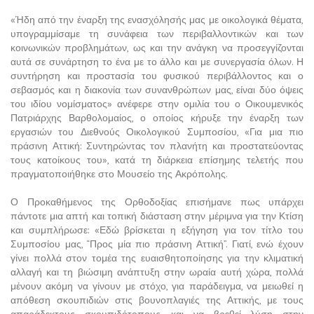
«Ήδη από την έναρξη της ενασχόλησής μας με οικολογικά θέματα,
υπογραμμίσαμε τη συνάφεια των περιβαλλοντικών και των
κοινωνικών προβλημάτων, ως και την ανάγκη να προσεγγίζονται
αυτά σε συνάρτηση το ένα με το άλλο και με συνεργασία όλων. Η
συντήρηση και προστασία του φυσικού περιβάλλοντος και ο
σεβασμός και η διακονία των συνανθρώπων μας, είναι δύο όψεις
του ιδίου νομίσματος» ανέφερε στην ομιλία του ο Οικουμενικός
Πατριάρχης Βαρθολομαίος, ο οποίος κήρυξε την έναρξη των
εργασιών του Διεθνούς Οικολογικού Συμποσίου, «Για μια πιο
πράσινη Αττική: Συντηρώντας τον πλανήτη και προστατεύοντας
τους κατοίκους του», κατά τη διάρκεια επίσημης τελετής που
πραγματοποιήθηκε στο Μουσείο της Ακρόπολης.
Ο Προκαθήμενος της Ορθοδοξίας επισήμανε πως υπάρχει
πάντοτε μια απτή και τοπική διάσταση στην μέριμνα για την Κτίση
και συμπλήρωσε: «Εδώ βρίσκεται η εξήγηση για τον τίτλο του
Συμποσίου μας, “Προς μία πιο πράσινη Αττική”. Γιατί, ενώ έχουν
γίνει πολλά στον τομέα της ευαισθητοποίησης για την κλιματική
αλλαγή και τη βιώσιμη ανάπτυξη στην ωραία αυτή χώρα, πολλά
μένουν ακόμη να γίνουν με στόχο, για παράδειγμα, να μειωθεί η
απόθεση σκουπιδιών στις βουνοπλαγιές της Αττικής, με τους