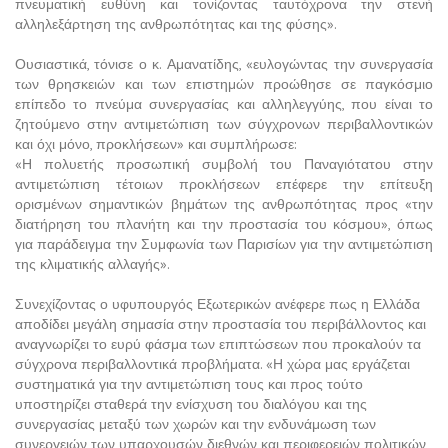
πνευματική ευθύνη και τονίζοντας ταυτόχρονα την στενή
αλληλεξάρτηση της ανθρωπότητας και της φύσης».
Ουσιαστικά, τόνισε ο κ. Αμανατίδης, «ευλογώντας την συνεργασία
των θρησκειών και των επιστημών προώθησε σε παγκόσμιο
επίπεδο το πνεύμα συνεργασίας και αλληλεγγύης, που είναι το
ζητούμενο στην αντιμετώπιση των σύγχρονων περιβαλλοντικών
και όχι μόνο, προκλήσεων» και συμπλήρωσε:
«Η πολυετής προσωπική συμβολή του Παναγιότατου στην
αντιμετώπιση τέτοιων προκλήσεων επέφερε την επίτευξη
ορισμένων σημαντικών βημάτων της ανθρωπότητας προς «την
διατήρηση του πλανήτη και την προστασία του κόσμου», όπως
για παράδειγμα την Συμφωνία των Παρισίων για την αντιμετώπιση
της κλιματικής αλλαγής».
Συνεχίζοντας ο υφυπουργός Εξωτερικών ανέφερε πως η Ελλάδα
αποδίδει μεγάλη σημασία στην προστασία του περιβάλλοντος και
αναγνωρίζει το ευρύ φάσμα των επιπτώσεων που προκαλούν τα
σύγχρονα περιβαλλοντικά προβλήματα. «Η χώρα μας εργάζεται
συστηματικά για την αντιμετώπιση τους και προς τούτο
υποστηρίζει σταθερά την ενίσχυση του διαλόγου και της
συνεργασίας μεταξύ των χωρών και την ενδυνάμωση των
συνεργειών των υπαρχουσών διεθνών και περιφερειών πολιτικών