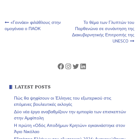
Πλοήγηση
«Γεννάει» φιλάθλους στην
Το θέμα των Γλυπτών του
ομογένεια ο ΠΑΟΚ
Παρθενώνα σε συνάντηση της
Διακυβερνητικής Επιτροπής της
άρθρων
UNESCO
Facebook
Instagram
Twitter
Linkedin
LATEST POSTS
Πώς θα ψηφίσουν οι Έλληνες του εξωτερικού στις
επόμενες βουλευτικές εκλογές
Δύο νέα έργα αναβαθμίζουν την εμπειρία των επισκεπτών
στην Αμφίπολη
Η πρώτη «Οδός Αποδήμων Κρητών» εγκαινιάστηκε στον
Άγιο Νικόλαο
Εξετάσεις Ελλήνων του εξωτερικού 2026: Ανακοινώθηκαν