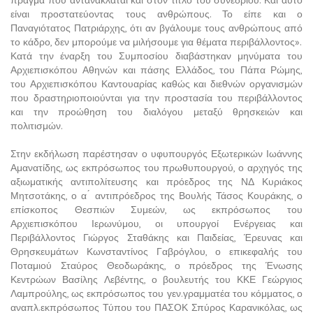
πράγμα που αντανακλάται και στον τίτλο του συνεδρίου. Και αυτό
είναι προστατεύοντας τους ανθρώπους. Το είπε και ο
Παναγιότατος Πατριάρχης, ότι αν βγάλουμε τους ανθρώπους από
το κάδρο, δεν μπορούμε να μιλήσουμε για θέματα περιβάλλοντος».
Κατά την έναρξη του Συμποσίου διαβάστηκαν μηνύματα του
Αρχιεπισκόπου Αθηνών και πάσης Ελλάδος, του Πάπα Ρώμης,
του Αρχιεπισκόπου Καντουαρίας καθώς και διεθνών οργανισμών
που δραστηριοποιούνται για την προστασία του περιβάλλοντος
και την προώθηση του διαλόγου μεταξύ θρησκειών και
πολιτισμών.
Στην εκδήλωση παρέστησαν ο υφυπουργός Εξωτερικών Ιωάννης
Αμανατίδης, ως εκπρόσωπος του πρωθυπουργού, ο αρχηγός της
αξιωματικής αντιπολίτευσης και πρόεδρος της ΝΔ Κυριάκος
Μητσοτάκης, ο α ́ αντιπρόεδρος της Βουλής Τάσος Κουράκης, ο
επίσκοπος Θεσπιών Συμεών, ως εκπρόσωπος του
Αρχιεπισκόπου Ιερωνύμου, οι υπουργοί Ενέργειας και
Περιβάλλοντος Γιώργος Σταθάκης και Παιδείας, Έρευνας και
Θρησκευμάτων Κωνσταντίνος Γαβρόγλου, ο επικεφαλής του
Ποταμιού Σταύρος Θεοδωράκης, ο πρόεδρος της Ένωσης
Κεντρώων Βασίλης Λεβέντης, ο βουλευτής του ΚΚΕ Γεώργιος
Λαμπρούλης, ως εκπρόσωπος του γεν.γραμματέα του κόμματος, ο
αναπλ.εκπρόσωπος Τύπου του ΠΑΣΟΚ Σπύρος Καρανικόλας, ως