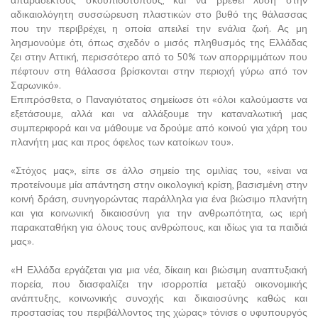
απαράδεκτους σκουπιδότοπους, και να βρεθεί λύση στην
αδικαιολόγητη συσσώρευση πλαστικών στο βυθό της θάλασσας
που την περιβρέχει, η οποία απειλεί την ενάλια ζωή. Ας μη
λησμονούμε ότι, όπως σχεδόν ο μισός πληθυσμός της Ελλάδας
ζει στην Αττική, περισσότερο από το 50% των απορριμμάτων που
πέφτουν στη θάλασσα βρίσκονται στην περιοχή γύρω από τον
Σαρωνικό».
Επιπρόσθετα, ο Παναγιότατος σημείωσε ότι «όλοι καλούμαστε να
εξετάσουμε, αλλά και να αλλάξουμε την καταναλωτική μας
συμπεριφορά και να μάθουμε να δρούμε από κοινού για χάρη του
πλανήτη μας και προς όφελος των κατοίκων του».
«Στόχος μας», είπε σε άλλο σημείο της ομιλίας του, «είναι να
προτείνουμε μία απάντηση στην οικολογική κρίση, βασισμένη στην
κοινή δράση, συνηγορώντας παράλληλα για ένα βιώσιμο πλανήτη
και για κοινωνική δικαιοσύνη για την ανθρωπότητα, ως ιερή
παρακαταθήκη για όλους τους ανθρώπους, και ιδίως για τα παιδιά
μας».
«Η Ελλάδα εργάζεται για μια νέα, δίκαιη και βιώσιμη αναπτυξιακή
πορεία, που διασφαλίζει την ισορροπία μεταξύ οικονομικής
ανάπτυξης, κοινωνικής συνοχής και δικαιοσύνης καθώς και
προστασίας του περιβάλλοντος της χώρας» τόνισε ο υφυπουργός