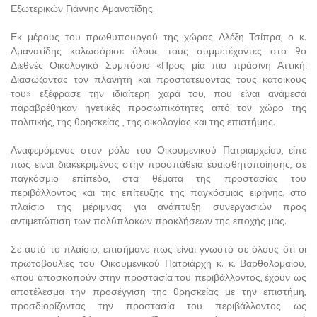
Εξωτερικών Γιάννης Αμανατίδης.
Εκ μέρους του πρωθυπουργού της χώρας Αλέξη Τσίπρα, ο κ.
Αμανατίδης καλωσόρισε όλους τους συμμετέχοντες στο 9ο
Διεθνές Οικολογικό Συμπόσιο «Προς μία πιο πράσινη Αττική:
Διασώζοντας τον πλανήτη και προστατεύοντας τους κατοίκους
του» εξέφρασε την ιδιαίτερη χαρά του, που είναι ανάμεσά
παραβρέθηκαν ηγετικές προσωπικότητες από τον χώρο της
πολιτικής, της θρησκείας , της οικολογίας και της επιστήμης.
Αναφερόμενος στον ρόλο του Οικουμενικού Πατριαρχείου, είπε
πως είναι διακεκριμένος στην προσπάθεια ευαισθητοποίησης, σε
παγκόσμιο επίπεδο, στα θέματα της προστασίας του
περιβάλλοντος και της επίτευξης της παγκόσμιας ειρήνης, στο
πλαίσιο της μέριμνας για ανάπτυξη συνεργασιών προς
αντιμετώπιση των πολύπλοκων προκλήσεων της εποχής μας.
Σε αυτό το πλαίσιο, επισήμανε πως είναι γνωστό σε όλους ότι οι
πρωτοβουλίες του Οικουμενικού Πατριάρχη κ. κ. Βαρθολομαίου,
«που αποσκοπούν στην προστασία του περιβάλλοντος, έχουν ως
αποτέλεσμα την προσέγγιση της θρησκείας με την επιστήμη,
προσδιορίζοντας την προστασία του περιβάλλοντος ως