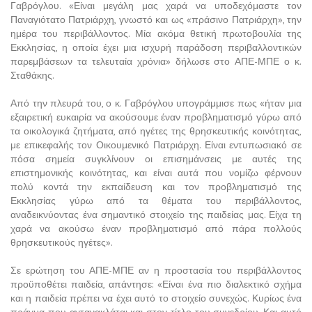
Γαβρόγλου. «Είναι μεγάλη μας χαρά να υποδεχόμαστε τον
Παναγιότατο Πατριάρχη, γνωστό και ως «πράσινο Πατριάρχη», την
ημέρα του περιβάλλοντος. Μία ακόμα θετική πρωτοβουλία της
Εκκλησίας, η οποία έχει μια ισχυρή παράδοση περιβαλλοντικών
παρεμβάσεων τα τελευταία χρόνια» δήλωσε στο ΑΠΕ-ΜΠΕ ο κ.
Σταθάκης.
Από την πλευρά του, ο κ. Γαβρόγλου υπογράμμισε πως «ήταν μια
εξαιρετική ευκαιρία να ακούσουμε έναν προβληματισμό γύρω από
τα οικολογικά ζητήματα, από ηγέτες της θρησκευτικής κοινότητας,
με επικεφαλής τον Οικουμενικό Πατριάρχη. Είναι εντυπωσιακό σε
πόσα σημεία συγκλίνουν οι επισημάνσεις με αυτές της
επιστημονικής κοινότητας, και είναι αυτά που νομίζω φέρνουν
πολύ κοντά την εκπαίδευση και τον προβληματισμό της
Εκκλησίας γύρω από τα θέματα του περιβάλλοντος,
αναδεικνύοντας ένα σημαντικό στοιχείο της παιδείας μας. Είχα τη
χαρά να ακούσω έναν προβληματισμό από πάρα πολλούς
θρησκευτικούς ηγέτες».
Σε ερώτηση του ΑΠΕ-ΜΠΕ αν η προστασία του περιβάλλοντος
προϋποθέτει παιδεία, απάντησε: «Είναι ένα πιο διαλεκτικό σχήμα
και η παιδεία πρέπει να έχει αυτό το στοιχείο συνεχώς. Κυρίως ένα