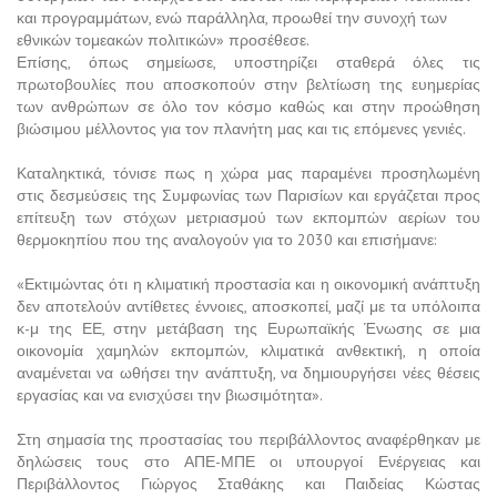
και προγραμμάτων, ενώ παράλληλα, προωθεί την συνοχή των
εθνικών τομεακών πολιτικών» προσέθεσε.
Επίσης, όπως σημείωσε, υποστηρίζει σταθερά όλες τις
πρωτοβουλίες που αποσκοπούν στην βελτίωση της ευημερίας
των ανθρώπων σε όλο τον κόσμο καθώς και στην προώθηση
βιώσιμου μέλλοντος για τον πλανήτη μας και τις επόμενες γενιές.
Καταληκτικά, τόνισε πως η χώρα μας παραμένει προσηλωμένη
στις δεσμεύσεις της Συμφωνίας των Παρισίων και εργάζεται προς
επίτευξη των στόχων μετριασμού των εκπομπών αερίων του
θερμοκηπίου που της αναλογούν για το 2030 και επισήμανε:
«Εκτιμώντας ότι η κλιματική προστασία και η οικονομική ανάπτυξη
δεν αποτελούν αντίθετες έννοιες, αποσκοπεί, μαζί με τα υπόλοιπα
κ-μ της ΕΕ, στην μετάβαση της Ευρωπαϊκής Ένωσης σε μια
οικονομία χαμηλών εκπομπών, κλιματικά ανθεκτική, η οποία
αναμένεται να ωθήσει την ανάπτυξη, να δημιουργήσει νέες θέσεις
εργασίας και να ενισχύσει την βιωσιμότητα».
Στη σημασία της προστασίας του περιβάλλοντος αναφέρθηκαν με
δηλώσεις τους στο ΑΠΕ-ΜΠΕ οι υπουργοί Ενέργειας και
Περιβάλλοντος Γιώργος Σταθάκης και Παιδείας Κώστας