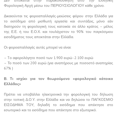
Δεν υπόκειται στην παρακολούθηση από την Ελληνική
Φορολογική Αρχή μέσω του ΠΕΡΙΟΥΣΙΟΛΟΓΙΟΥ κάθε χρόνο.
Δικαιούνται τις φοροαπαλλαγές-μειώσεις φόρου στην Ελλάδα για
το εισόδημα από μισθωτή εργασία και συντάξεις, μόνο εάν
διατηρούν τη φορολογική τους κατοικία σε άλλο κράτος – μέλος
της Ε.Ε. ή του Ε.Ο.Χ. και τουλάχιστον το 90% του παγκόσμιου
εισοδήματος τους αποκτάται στην Ελλάδα.
Οι φοροαπαλλαγές αυτές μπορεί να είναι:
– Tο αφορολόγητο ποσό των 1.900 ευρώ -2.100 ευρώ
– Το ποσό των 200 ευρώ (για αναπήρους με ποσοστό αναπηρίας
67% )
Β. Τι ισχύει για τον θεωρούμενο «φορολογικό κάτοικο
Ελλάδος»
Πρέπει να υποβάλλει ηλεκτρονικά την φορολογική του δήλωση
στην τοπική Δ.Ο.Υ. στην Ελλάδα και να δηλώσει το ΠΑΓΚΟΣΜΙΟ
ΕΙΣΟΔΗΜΑ ΤΟΥ, δηλαδή το εισόδημα που απέκτησε στο
εσωτερικό και το εισόδημα που απέκτησε στο εξωτερικό.