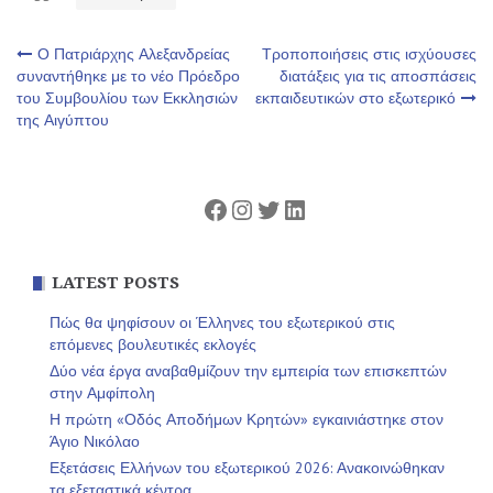
Πλοήγηση
Ο Πατριάρχης Αλεξανδρείας
Τροποποιήσεις στις ισχύουσες
συναντήθηκε με το νέο Πρόεδρο
διατάξεις για τις αποσπάσεις
του Συμβουλίου των Εκκλησιών
εκπαιδευτικών στο εξωτερικό
άρθρων
της Αιγύπτου
Facebook
Instagram
Twitter
Linkedin
LATEST POSTS
Πώς θα ψηφίσουν οι Έλληνες του εξωτερικού στις
επόμενες βουλευτικές εκλογές
Δύο νέα έργα αναβαθμίζουν την εμπειρία των επισκεπτών
στην Αμφίπολη
Η πρώτη «Οδός Αποδήμων Κρητών» εγκαινιάστηκε στον
Άγιο Νικόλαο
Εξετάσεις Ελλήνων του εξωτερικού 2026: Ανακοινώθηκαν
τα εξεταστικά κέντρα