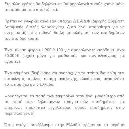
Στο άλλο κράτος θα δηλώνει και θα φορολογείται κάθε χρόνο μόνο
το εισόδημά που αποκτά εκεί.
Πρέπει να γνωρίζει καλά εάν υπάρχει Δ.Σ.Α.Δ.Φ (Διμερής Σύμβαση
Αποφυγής Διπλής Φορολογίας). Αυτό είναι απαραίτητο για να
αντιμετωπίζει την πιθανή διπλή φορολόγηση των εισοδημάτων
του στα δύο κράτη.
Έχει μείωση φόρου 1.900-2.100 για αφορολόγητο εισόδημα μέχρι
20.000€ (ισχύει μόνο για μισθωτούς και συνταξιούχους και
αγρότες).
Έχει τεκμήρια (διαβίωσης και αγοράς) για τα σπίτια, διαμερίσματα,
αυτοκίνητα, πισίνες, σκάφη αναψυχής, ελικόπτερα, αεροπλάνα,
κ.λπ. που έχει στην Ελλάδα.
Φορολογείται το ποσό των τεκμηρίων όταν είναι μεγαλύτερο από
τα ποσό των δηλουμένων πραγματικών εισοδημάτων και
επομένως προκύπτει μεγαλύτερος φόρος εισοδήματος στην
περίπτωση αυτή.
Όταν εισάγει συνάλλαγμα στην Ελλάδα πρέπει να το περάσει