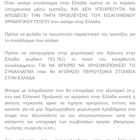
Όταν εισάγει συνάλλαγμα στην Ελλάδα πρέπει να το περάσει
υποχρεωτικά μέσω τραπέζης ΚΑΙ ΔΕΝ ΥΠΟΧΡΕΟΥΤΑΙ ΝΑ
ΑΠΟΔΕΙΞΕΙ ΤΗΝ ΠΗΓΗ ΠΡΟΕΛΕΥΣΗΣ ΤΟΥ ΕΙΣΑΓΟΜΕΝΟΥ
ΧΡΗΜΑΤΙΚΟΥ ΠΟΣΟΥ που εισάγει στην Ελλάδα.
Πρέπει να φυλάξει το πρωτότυπο παραστατικό της τραπέζης για
το συνάλλαγμα που εισάγει.
Πρέπει να καταχωρήσει στην φορολογική του δήλωση στην
Ελλάδα (κωδικοί 781-782) το ποσό του εισαχθέντος
συναλλάγματος ΓΙΑ ΝΑ ΜΠΟΡΕΙ ΝΑ ΧΡΗΣΙΜΟΠΟΙΗΣΕΙ ΤΟ
ΣΥΝΑΛΛΑΓΜΑ όταν θα ΑΓΟΡΑΣΕΙ ΠΕΡΙΟΥΣΙΑΚΑ ΣΤΟΙΧΕΙΑ
ΣΤΗΝ ΕΛΛΑΔΑ.
Μπορεί με πληρεξούσιο που θα υπογράψει στο εξωτερικό (π.χ.
στο εκεί Ελληνικό Προξενείο) να αγοράσει στην Ελλάδα κινητή ή
ακίνητη περιουσία, αρκεί να τηρήσει ορισμένους τύπους και
κανόνες για να μην δημιουργηθούν φορολογικά προβλήματα στα
άτομα που εξουσιοδοτεί να τον εκπροσωπήσουν κατά την
κατάρτιση και υπογραφή των συμβολαίων αγοράς (δικηγόρος,
πωλητής, συγγενής κ.λπ.).