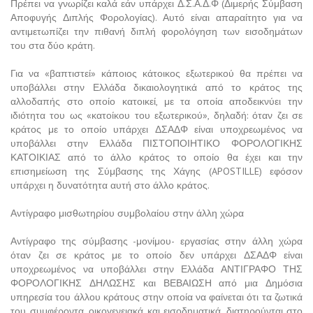
Πρέπει να γνωρίζει καλά εάν υπάρχει Δ.Σ.Α.Δ.Φ (Διμερής Σύμβαση
Αποφυγής Διπλής Φορολογίας). Αυτό είναι απαραίτητο για να
αντιμετωπίζει την πιθανή διπλή φορολόγηση των εισοδημάτων
του στα δύο κράτη.
Για να «βαπτιστεί» κάποιος κάτοικος εξωτερικού θα πρέπει να
υποβάλλει στην Ελλάδα δικαιολογητικά από το κράτος της
αλλοδαπής στο οποίο κατοικεί, με τα οποία αποδεικνύει την
ιδιότητα του ως «κατοίκου του εξωτερικού», δηλαδή: όταν ζει σε
κράτος με το οποίο υπάρχει ΔΣΑΔΦ είναι υποχρεωμένος να
υποβάλλει στην Ελλάδα ΠΙΣΤΟΠΟΙΗΤΙΚΟ ΦΟΡΟΛΟΓΙΚΗΣ
ΚΑΤΟΙΚΙΑΣ από το άλλο κράτος το οποίο θα έχει και την
επισημείωση της Σύμβασης της Χάγης (APOSTILLE) εφόσον
υπάρχει η δυνατότητα αυτή στο άλλο κράτος.
Αντίγραφο μισθωτηρίου συμβολαίου στην άλλη χώρα
Αντίγραφο της σύμβασης -μονίμου- εργασίας στην άλλη χώρα
όταν ζει σε κράτος με το οποίο δεν υπάρχει ΔΣΑΔΦ είναι
υποχρεωμένος να υποβάλλει στην Ελλάδα ΑΝΤΙΓΡΑΦΟ ΤΗΣ
ΦΟΡΟΛΟΓΙΚΗΣ ΔΗΛΩΣΗΣ και ΒΕΒΑΙΩΣΗ από μια Δημόσια
υπηρεσία του άλλου κράτους στην οποία να φαίνεται ότι τα ζωτικά
του συμφέροντα, οικογενειακά και εισοδηματικά, διατηρούνται στο