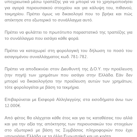
υποχρεωτικά μέσω τραπέζης για να μπορεί να το χρησιμοποιήσει
για αγορά περιουσιακού στοιχείου και για κάλυψη του, πιθανού,
τεκμηρίου. Πρέπει όμως να δικαιολογεί που το βρήκε και πώς
απέκτησε στο εξωτερικό το συνάλλαγμα αυτό.
Πρέπει να φυλάττει το πρωτότυπο παραστατικό της τραπέζης για
το συνάλλαγμα που εισάγει κάθε φορά.
Πρέπει να καταχωρεί στη φορολογική του δήλωση το ποσό του
εισαγομένου συναλλάγματος κωδ. 781-782.
Πρέπει να αποδεικνύει στον Διευθυντή της Δ.Ο.Υ. την προέλευση
(την πηγή) των χρημάτων που εισάγει στην Ελλάδα. Εάν δεν
μπορεί να δικαιολογήσει την προέλευση αυτών των χρημάτων,
τότε φορολογείται με βάση τα τεκμήρια.
Επιβαρύνεται με Εισφορά Αλληλεγγύης στα εισοδήματα άνω των
12.000€.
Από φέτος θα ελέγχεται κάθε έτος και για τις καταθέσεις του αλλά
και για την αξία της απόκτησης των περιουσιακών του στοιχείων
στο εξωτερικό με βάση τις Συμβάσεις πληροφοριών που έχει
υπογράψει Ελλάδα με τα άλλα Ευρωπαϊκά και μη κράτη.