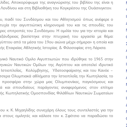
ίδες. Αποκορύφωμα της αναγνώρισης του βιβλίου της είναι η
 Λονδίνου και στη Βιβλιοθήκη του Κογκρέσου της Ουάσινγκτον.
υ, παιδί του Συνδέσμου και του Αθλητισμού όπως ανέφερε ο
τυχία την αιγυπτιώτικη κληρονομιά του και τις σπουδές του
ρες επιτροπές του Συνδέσμου. Η ομιλία του για την ιστορία και
λεξάνδρειας βασίστηκε στην πτυχιακή του εργασία
με θέμα:
γύπτου από τα μέσα του 19ου αιώνα μέχρι σήμερα» η οποία και
ής Εταιρείας Αθλητικής Ιστορίας & Φιλοσοφίας στη Λάρισα.
ηνικό Ναυτικό Ομιλο Αιγυπτιωτών που ιδρύθηκε το 1965 στην
ηνικών Ναυτικών Ομίλων της Αιγύπτου και αποτελεί ιδρυτικό
Ιστιοπλοΐας,
Κολύμβησης,
Υδατοσφαίρισης και του Κανόε –
έσσερα Ολυμπιακά αθλήματα την Ιστιοπλοΐα, την Κωπηλασία, το
προσφέρει στην χώρα μας Ολυμπιονίκες, παγκόσμιους και
λά και σπουδαίους παράγοντες αναφερόμενος στον επίτιμο
κής Κωπηλατικής Ομοσπονδίας Φιλάθλων Ναυτικών Σωματείων
υ κ. Κ. Μιχαηλίδης συνεχάρη όλους τους συντελεστές για την
 στους ομιλητές και κάλεσε τον κ. Σφέτσιο να παραδώσει το