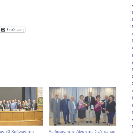
Εκτύπωση
των 90 Χρόνων του
Δωδεκάνησος-Αίγυπτος Σχέσεις και