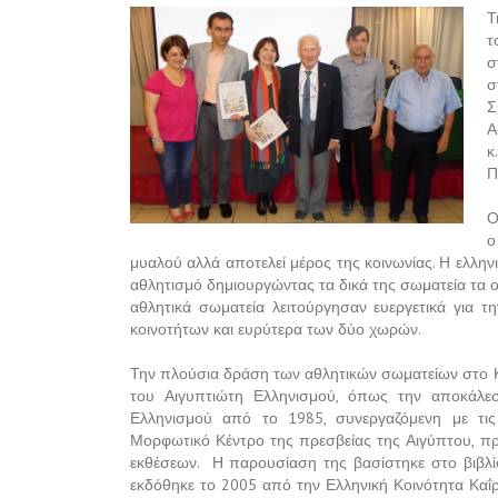
Τ
τ
σ
σ
Σ
Α
κ
Π
Ο
ο
μυαλού αλλά αποτελεί μέρος της κοινωνίας. Η ελλη
αθλητισμό δημιουργώντας τα δικά της σωματεία τα ο
αθλητικά σωματεία λειτούργησαν ευεργετικά για 
κοινοτήτων και ευρύτερα των δύο χωρών.
Την πλούσια δράση των αθλητικών σωματείων στο Κ
του Αιγυπτιώτη Ελληνισμού, όπως την αποκάλε
Ελληνισμού από το 1985, συνεργαζόμενη με τις 
Μορφωτικό Κέντρο της πρεσβείας της Αιγύπτου, πρα
εκθέσεων.
Η παρουσίαση της βασίστηκε στο βιβλί
εκδόθηκε το 2005 από την Ελληνική Κοινότητα Καΐρ