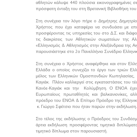
αθλητών κάλυψε 440 πλούσια εικονογραφημένες σελ
πρόσφατη ένταξη του στη Βρετανική Βιβλιοθήκη του
Στη συνέχεια τον λόγο πήρε ο Δημήτρης Δημητρίο
Χρήστος που έχει καταφέρει να συνδυάσει με επι
προσφέροντας τις υπηρεσίες του στο Δ.Σ. και διάφο
τις διακρίσεις των Αθλητικών σωματείων της Α
«Ελληνισμός & Αθλητισμός στην Αλεξάνδρεια της Αι
παρουσιάστηκε στο 2ο Πανελλήνιο Συνέδριο Ελληνικ
Στη συνέχεια ο Χρήστος αναφέρθηκε και στον Ελλ
Ελλάδα ο οποίος συνεχίζει το έργο των τριών Ελλ
μέλος των Ελληνικών Ομοσπονδιών Κωπηλασίας,
Καγιάκ.
Πλέον καλλιεργεί στις εγκαταστάσεις του τ
Κανόε-Καγιάκ και την
Κολύμβηση. Ο ΕΝΟΑ έχει 
Ευρωπαίους πρωταθλητές και βαλκανιονίκες, αλ
πρόεδρο του ΕΝΟΑ & Επίτιμο Πρόεδρο της Ελληνι
κ. Γιώργο Σφέτσιο που ήταν παρών στην εκδήλωση.
Στο τέλος της εκδήλωσης ο Πρόεδρος του Συνδέσμο
άρτια εκδήλωση προσφέροντας τιμητικά διπλώματα
τιμητικό δίπλωμα στον παρουσιαστή.