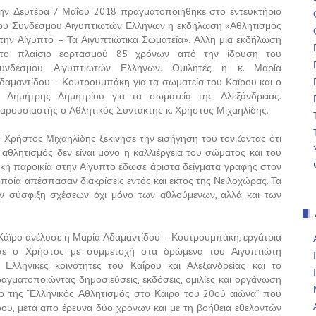
ην Δευτέρα 7 Μαΐου 2018 πραγματοποιήθηκε στο εντευκτήριο
ου Συνδέσμου Αιγυπτιωτών Ελλήνων η εκδήλωση «Αθλητισμός
την Αίγυπτο – Τα Αιγυπτιώτικα Σωματεία». Άλλη μια εκδήλωση
το πλαίσιο εορτασμού 85 χρόνων από την ίδρυση του
υνδέσμου Αιγυπτιωτών Ελλήνων. Ομιλητές η κ. Μαρία
δαμαντίδου – Κουτρουμπάκη για τα σωματεία του Καϊρου και ο
. Δημήτρης Δημητρίου για τα σωματεία της Αλεξάνδρειας.
αρουσιαστής ο Αθλητικός Συντάκτης κ. Χρήστος Μιχαηλίδης.
 Χρήστος Μιχαηλίδης ξεκίνησε την εισήγηση του τονίζοντας ότι
 αθλητισμός δεν είναι μόνο η καλλιέργεια του σώματος και του
νική παροικία στην Αίγυπτο έδωσε άριστα δείγματα γραφής στον
ποία απέσπασαν διακρίσεις εντός και εκτός της Νειλοχώρας. Τα
την σύσφιξη σχέσεων όχι μόνο των αθλούμενων, αλλά και των
άϊρο ανέλυσε η Μαρία Αδαμαντίδου – Κουτρουμπάκη, εργάτρια
σε ο Χρήστος με συμμετοχή στα δρώμενα του Αιγυπτιώτη
Ελληνικές κοινότητες του Καΐρου και Αλεξανδρείας και το
γματοποιώντας δημοσιεύσεις, εκδόσεις, ομιλίες και οργάνωση
ο της “Ελληνικός Αθλητισμός στο Κάιρο του 20ού αιώνα” που
ου, μετά απο έρευνα δύο χρόνων και με τη βοήθεια εθελοντών