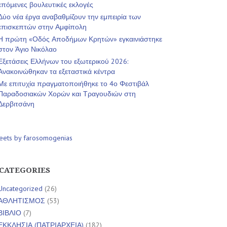
επόμενες βουλευτικές εκλογές
Δύο νέα έργα αναβαθμίζουν την εμπειρία των
επισκεπτών στην Αμφίπολη
Η πρώτη «Οδός Αποδήμων Κρητών» εγκαινιάστηκε
στον Άγιο Νικόλαο
Εξετάσεις Ελλήνων του εξωτερικού 2026:
Ανακοινώθηκαν τα εξεταστικά κέντρα
Με επιτυχία πραγματοποιήθηκε το 4ο Φεστιβάλ
Παραδοσιακών Χορών και Τραγουδιών στη
Δερβιτσάνη
eets by farosomogenias
CATEGORIES
Uncategorized
(26)
ΑΘΛΗΤΙΣΜΟΣ
(53)
ΒΙΒΛΙΟ
(7)
ΕΚΚΛΗΣΙΑ (ΠΑΤΡΙΑΡΧΕΙΑ)
(182)