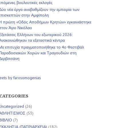
επόμενες βουλευτικές εκλογές
Δύο νέα έργα αναβαθμίζουν την εμπειρία των
επισκεπτών στην Αμφίπολη
Η πρώτη «Οδός Αποδήμων Κρητών» εγκαινιάστηκε
στον Άγιο Νικόλαο
Εξετάσεις Ελλήνων του εξωτερικού 2026:
Ανακοινώθηκαν τα εξεταστικά κέντρα
Με επιτυχία πραγματοποιήθηκε το 4ο Φεστιβάλ
Παραδοσιακών Χορών και Τραγουδιών στη
Δερβιτσάνη
eets by farosomogenias
CATEGORIES
Uncategorized
(26)
ΑΘΛΗΤΙΣΜΟΣ
(53)
ΒΙΒΛΙΟ
(7)
ΕΚΚΛΗΣΙΑ (ΠΑΤΡΙΑΡΧΕΙΑ)
(182)