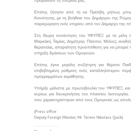
προβάλουν τη πατρίδα μας.
Επίσης ζήτησα από τη κα Πρέσβη, μήπως μπορε
Κοινότητας, με τη βοήθεια του Δημάρχου της Ρώμης
παραχώρηση ενός κτηρίου, από τον Δήμαρχο της π
Στη δίωρη συνάντηση του ΥΦΥΠΕΞ με τα μέλη το
Μαρκάκη Ταμίας, Δημήτρης Πάσσος Μέλος), αναδεί
θεραπείας, απαραίτητη προϋπόθεση για να μπορεί η
στήριξη δράσεων των Ομογενών.
Επίσης έγινε μεγάλη συζήτηση για θέματα Παιδ
επιβεβλημένη ρύθμιση ενός καταλληλότερου περιβ
προγραμμάτων εκμάθησης.
Υπήρξε μάλιστα, με πρωτοβουλία του ΥΦΥΠΕΞ, και
κυρίως για διευκρινήσεις του πλαισίου λειτουργία
που χαρακτηρίστηκαν από τους Ομογενείς ως απολύ
(Press office
Deputy Foreign Minister, Mr Terens Nikolaos Quick)