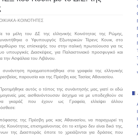
ς
ΟΙΚΙΑΚΑ-ΚΟΙΝΟΤΗΤΕΣ
ε τα μέλη του ΔΣ της ελληνικής Κοινότητας της Ρώμης,
υναντήθηκε ο Υφυπουργός Εξωτερικών Τέρενς Κουικ, στο
εριθώριο της επίσκεψής του στην ιταλική πρωτεύουσα για τις
υο υπουργικές Διασκέψεις, για Παλαιστινιακό προσφυγικό και
ια την Ασφάλεια του Λιβάνου.
 συνάντηση πραγματοποιήθηκε στα γραφεία της ελληνικής
ρεσβείας, παρουσία και της Πρέσβη κας Τασίας Αθανασίου.
Προτιμήθηκε αυτός ο τόπος της συνάντησής μας, γιατί οι εδώ
μογενείς μας αισθανόντουσαν άσχημα να με υποδεχθούν σε
να γκαράζ που έχουν ως Γραφεία, ελλείψει άλλου
όσθεσε:
απόφασης της Πρέσβη μας κας Αθανασίου, να παραχωρεί τη
ής Κοινότητας, επισημαίνοντας ότι το κτήριο δεν είναι δικό της,
ήνων της Διασποράς όποτε το χρειάζονται για δράσεις που