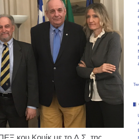
Tw
Ξ κου Κουίκ με το Δ.Σ. της