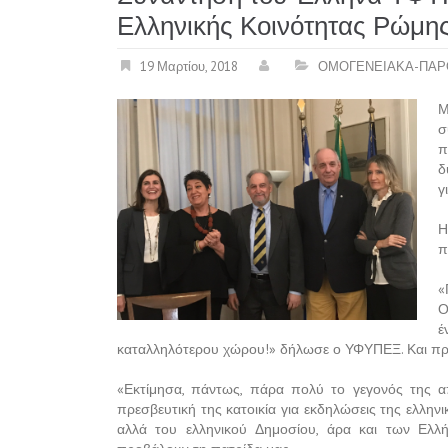
Ελληνικής Κοινότητας Ρώμη
19 Μαρτίου, 2018
ΟΜΟΓΕΝΕΙΑΚΑ-ΠΑΡ
Μ
σ
π
δ
γ
Η
π
«
Ο
έ
καταλληλότερου χώρου!» δήλωσε ο ΥΦΥΠΕΞ. Και πρ
«Εκτίμησα, πάντως, πάρα πολύ το γεγονός της 
πρεσβευτική της κατοικία για εκδηλώσεις της ελληνικ
αλλά του ελληνικού Δημοσίου, άρα και των Ελλ