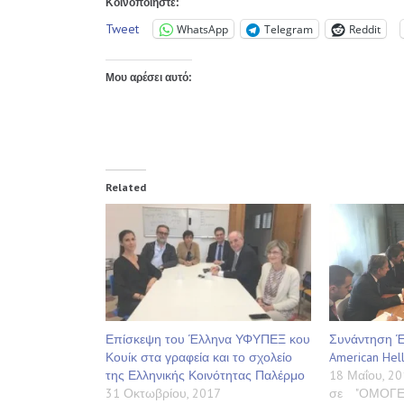
Κοινοποιήστε:
Tweet
WhatsApp
Telegram
Reddit
Μου αρέσει αυτό:
Related
Επίσκεψη του Έλληνα ΥΦΥΠΕΞ κου
Συνάντηση Έ
Κουίκ στα γραφεία και το σχολείο
American Helle
της Ελληνικής Κοινότητας Παλέρμο
18 Μαΐου, 20
31 Οκτωβρίου, 2017
σε "ΟΜΟΓΕ