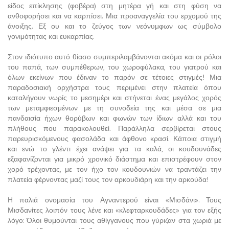
είδος επίκλησης (φοβέρα) στη μητέρα γή και στη φύση να
ανθοφορήσει και να καρπίσει. Μια προαναγγελία του ερχομού της
άνοιξης. Εξ ου και το ζεύγος των νεόνυμφων ως σύμβολο
γονιμότητας και ευκαρπίας.
Στον ιδιότυπο αυτό θίασο συμπεριλαμβάνονται ακόμα και οι ρόλοι
του παπά, των συμπέθερων, του χωροφύλακα, του γιατρού και
όλων εκείνων που έδιναν το παρόν σε τέτοιες στιγμές! Μια
παραδοσιακή ορχήστρα τους περιμένει στην πλατεία όπου
καταλήγουν νωρίς το μεσημέρι και στήνεται ένας μεγάλος χορός
των μεταμφιεσμένων με τη συνοδεία της και μέσα σε μια
πανδαισία ήχων θορύβων και φωνών των ίδιων αλλά και του
πλήθους που παρακολουθεί. Παράλληλα σερβίρεται στους
παρευρισκόμενους φασολάδα και άφθονο κρασί. Κάποια στιγμή
και ενώ το γλέντι έχει ανάψει για τα καλά, οι κουδουνάδες
εξαφανίζονται για μικρό χρονικό διάστημα και επιστρέφουν στον
χορό τρέχοντας, με τον ήχο τον κουδουνιών να τραντάζει την
πλατεία φέρνοντας μαζί τους τον αρκουδιάρη και την αρκούδα!
Η παλιά ονομασία του Αγναντερού είναι «Μισδάνι». Τους
Μισδανίτες λοιπόν τους λένε και «κλεφταρκουδάδες» για τον εξής
λόγο: Όλοι θυμούνται τους αθίγγανους που γύριζαν στα χωριά με