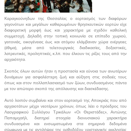
Καραγκούνηδων της Θεσσαλίας ο εορτασμός των διαφόρων
γεγονότων και μεγάλων καθιερωμένων θρησκευτικών εορτών είχε
διαφορετική μορφή έως και χαρακτήρα με σχεδόν καθολική
συμμετοχή. Δηλαδή στην τοπική κοινωνία σε επίπεδο χωριού,
γειτονιάς, οικογένειας έως και ατόμου ελάμβαναν χώρα ενέργειες
(έθιμα), μέσα από τελετουργικές διαδικασίες, δοξαστικές,
λατρευτικές, προληπτικές, κ.λπ. που έλκουν τις ρίζες τους από την
αρχαιότητα.
Σκοπός όλων αυτών ήταν η προστασία και εύνοια των ανωτέρων
δυνάμεων για ασφαλέστερη ζωή και αύξηση στις σοδειές τους
όπως και στον πολλαπλασιασμό των ζώων, συνδυασμένος πάντα
με τον απώτερο σκοπό της απόλαυσης και διασκέδασης.
Αυτό λοιπόν συμβαίνει και στον εορτασμό της Αποκριάς που από
αρχαιοτάτων μέχρι νεοτέρων χρόνων, όπως λέει ο πρόεδρος του
Λαογραφικού Συλλόγου Τρικάλων «Οι Θεριστάδες», Αντώνης
Παπαμιχαήλ, διατηρεί στοιχεία διονυσιακού χαρακτήρα
συνδυασμένα και ενσωματωμένα στα σημερινά δεδομένα
σύμφωνα με τις αντιλήψεις της ορθοδόξου χριστιανικής εκκλησίας