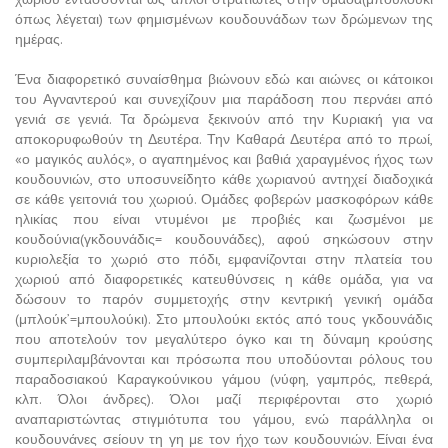
όπως λέγεται) των φημισμένων κουδουνάδων των δρώμενων της
ημέρας.
Ένα διαφορετικό συναίσθημα βιώνουν εδώ και αιώνες οι κάτοικοι
του Αγναντερού και συνεχίζουν μια παράδοση που περνάει από
γενιά σε γενιά. Τα δρώμενα ξεκινούν από την Κυριακή για να
αποκορυφωθούν τη Δευτέρα. Την Καθαρά Δευτέρα από το πρωί,
«ο μαγικός αυλός», ο αγαπημένος και βαθιά χαραγμένος ήχος των
κουδουνιών, στο υποσυνείδητο κάθε χωριανού αντηχεί διαδοχικά
σε κάθε γειτονιά του χωριού. Ομάδες φοβερών μασκοφόρων κάθε
ηλικίας που είναι ντυμένοι με προβιές και ζωσμένοι με
κουδούνια(γκδουνάδις= κουδουνάδες), αφού σηκώσουν στην
κυριολεξία το χωριό στο πόδι, εμφανίζονται στην πλατεία του
χωριού από διαφορετικές κατευθύνσεις η κάθε ομάδα, για να
δώσουν το παρόν συμμετοχής στην κεντρική γενική ομάδα
(μπλούκ’=μπουλούκι). Στο μπουλούκι εκτός από τους γκδουνάδις
που αποτελούν τον μεγαλύτερο όγκο και τη δύναμη κρούσης
συμπεριλαμβάνονται και πρόσωπα που υποδύονται ρόλους του
παραδοσιακού Καραγκούνικου γάμου (νύφη, γαμπρός, πεθερά,
κλπ. Όλοι άνδρες). Όλοι μαζί περιφέρονται στο χωριό
αναπαριστώντας στιγμιότυπα του γάμου, ενώ παράλληλα οι
κουδουνάνες σείουν τη γη με τον ήχο των κουδουνιών. Είναι ένα