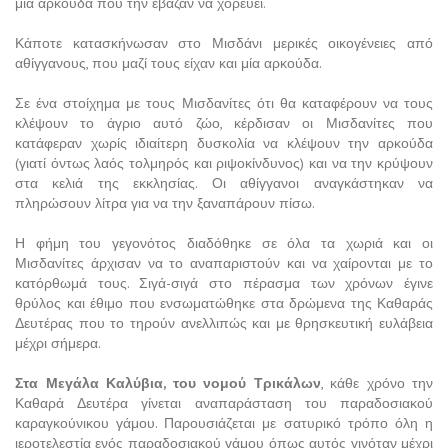
μια αρκούδα που την έβαζαν να χορεύει.
Κάποτε κατασκήνωσαν στο Μισδάνι μερικές οικογένειες από
αθίγγανους, που μαζί τους είχαν και μία αρκούδα.
Σε ένα στοίχημα με τους Μισδανίτες ότι θα καταφέρουν να τους
κλέψουν το άγριο αυτό ζώο, κέρδισαν οι Μισδανίτες που
κατάφεραν χωρίς ιδιαίτερη δυσκολία να κλέψουν την αρκούδα
(γιατί όντως λαός τολμηρός και ριψοκίνδυνος) και να την κρύψουν
στα κελιά της εκκλησίας. Οι αθίγγανοι αναγκάστηκαν να
πληρώσουν λίτρα για να την ξαναπάρουν πίσω.
Η φήμη του γεγονότος διαδόθηκε σε όλα τα χωριά και οι
Μισδανίτες άρχισαν να το αναπαριστούν και να χαίρονται με το
κατόρθωμά τους. Σιγά-σιγά στο πέρασμα των χρόνων έγινε
θρύλος και έθιμο που ενσωματώθηκε στα δρώμενα της Καθαράς
Δευτέρας που το τηρούν ανελλιπώς και με θρησκευτική ευλάβεια
μέχρι σήμερα.
Στα Μεγάλα Καλύβια, του νομού Τρικάλων
, κάθε χρόνο την
Καθαρά Δευτέρα γίνεται αναπαράσταση του παραδοσιακού
καραγκούνικου γάμου. Παρουσιάζεται με σατυρικό τρόπο όλη η
ιεροτελεστία ενός παραδοσιακού γάμου όπως αυτός γινόταν μέχρι