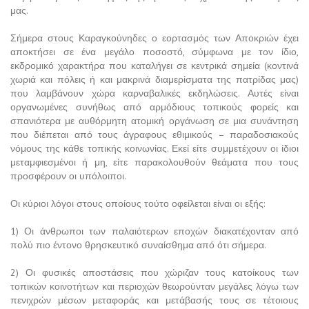
μας.
Σήμερα στους Καραγκούνηδες ο εορτασμός των Αποκριών έχει
αποκτήσει σε ένα μεγάλο ποσοστό, σύμφωνα με τον ίδιο,
εκδρομικό χαρακτήρα που καταλήγει σε κεντρικά σημεία (κοντινά
χωριά και πόλεις ή και μακρινά διαμερίσματα της πατρίδας μας)
που λαμβάνουν χώρα καρναβαλικές εκδηλώσεις. Αυτές είναι
οργανωμένες συνήθως από αρμόδιους τοπικούς φορείς και
σπανιότερα με αυθόρμητη ατομική οργάνωση σε μια συνάντηση
που διέπεται από τους άγραφους εθιμικούς – παραδοσιακούς
νόμους της κάθε τοπικής κοινωνίας. Εκεί είτε συμμετέχουν οι ίδιοι
μεταμφιεσμένοι ή μη, είτε παρακολουθούν θεάματα που τους
προσφέρουν οι υπόλοιποι.
Οι κύριοι λόγοι στους οποίους τούτο οφείλεται είναι οι εξής:
1) Οι άνθρωποι των παλαιότερων εποχών διακατέχονταν από
πολύ πιο έντονο θρησκευτικό συναίσθημα από ότι σήμερα.
2) Οι φυσικές αποστάσεις που χώριζαν τους κατοίκους των
τοπικών κοινοτήτων και περιοχών θεωρούνταν μεγάλες λόγω των
πενιχρών μέσων μεταφοράς και μετάβασής τους σε τέτοιους