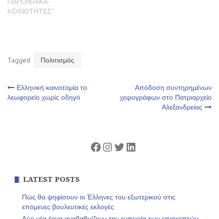
ΠΑΡΟΙΚΙΑΚΑ-
ΚΟΙΝΟΤΗΤΕΣ"
Tagged
Πολιτισμός
Πλοήγηση
Ελληνική καινοτομία το
Απόδοση συντηρημένων
λεωφορείο χωρίς οδηγό
χειρογράφων στο Πατριαρχείο
Αλεξανδρείας
άρθρων
Facebook
Instagram
Twitter
Linkedin
LATEST POSTS
Πώς θα ψηφίσουν οι Έλληνες του εξωτερικού στις
επόμενες βουλευτικές εκλογές
Δύο νέα έργα αναβαθμίζουν την εμπειρία των επισκεπτών