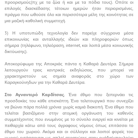
προορισμούς(πχ με τα ζώα ή και με τα πόδια τους). Οπότε οι
επιλογές διασκέδασης τέτοιων ημερών ήταν περιορισμένες,
πράγμα που ωθούσε όλο και περισσότερα μέλη της κοινότητας σε
μια μαζική-καθολική συμμετοχή.
3) Η υποτυπώδη τεχνολογία δεν παρείχε σύγχρονα μέσα
επικοινωνίας και ανταλλαγής ιδεών και πληροφοριών όπως
σήμερα (τηλέφωνο, τηλεόραση, internet, και λοιπά μέσα κοινωνικής
δικτύωσης).
Αποκορύφωμα της Αποκριάς πάντα η Καθαρά Δευτέρα. Σήμερα
λειτουργούν τρεις κεντρικές εκδηλώσεις, που μπορεί να
χαρακτηριστούν ως σημεία αναφοράς στο χώρο των
Καραγκούνηδων για την Καθαρά Δευτέρα.
Στο Αγναντερό Καρδίτσας
. Ένα έθιμο που ξεπερνάει τις
προσδοκίες του κάθε επισκέπτη. Ένα τελετουργικό που συνεχίζει
να βιώνει πάρα πολλά χρόνια χωρίς καμιά διακοπή. Ένα έθιμο που
τελείται βασιζόμενο στην ατομική οργάνωση του καθενός
συμμετέχοντος που ενωμένος με το σύνολο ενεργεί και κινείται με
πειθαρχία κάτω από τους άγραφους νόμους όπως επιτάσσει το
έθιμο του χωριού. Ακόμα και οι σύλλογοι και λοιποί φορείς του
χωριού εντάσσονται ως απλοί στρατιώτες στην ομάδα(μπουλούκι