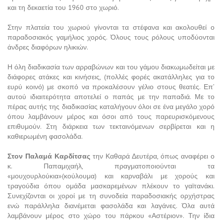
και τη δεκαετία του 1960 στο χωριό.
Στην πλατεία του χωριού γίνονται τα στέφανα και ακολουθεί ο
παραδοσιακός γαμήλιος χορός. Όλους τους ρόλους υποδύονται
άνδρες διαφόρων ηλικιών.
Η όλη διαδικασία των αρραβώνων και του γάμου διακωμωδείται με
διάφορες ατάκες και κινήσεις, (πολλές φορές ακατάλληλες για το
ευρύ κοινό) με σκοπό να προκαλέσουν γέλιο στους θεατές. Επ’
αυτού ιδιαιτερότητα αποτελεί ο παπάς με την παπαδιά. Με το
πέρας αυτής της διαδικασίας καταλήγουν όλοι σε ένα μεγάλο χορό
όπου λαμβάνουν μέρος και όσοι από τους παρευρισκόμενους
επιθυμούν. Στη διάρκεια των τεκταινόμενων σερβίρεται και η
καθιερωμένη φασολάδα.
Στον Παλαμά Καρδίτσας
την Καθαρά Δευτέρα, όπως αναφέρει ο
κ. Παπαμιχαήλ, πραγματοποιούνται τα
«μουχουρλούκια»(κούλουμα) και καρναβάλι με χορούς και
τραγούδια όπου ομάδα μασκαρεμένων πλέκουν το γαϊτανάκι.
Συνεχίζονται οι χοροί με τη συνοδεία παραδοσιακής ορχήστρας
ενώ παράλληλα διανέμεται φασολάδα και λαγάνες. Όλα αυτά
λαμβάνουν μέρος στο χώρο του πάρκου «Αστέριον». Την ίδια