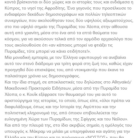
κοντά βρίσκονται οι δύο χώρες και οι ιστορίες τους και ενδιάμεσα η
Κύπρος, το νησί της Αφροδίτης. Ένα γεγονός που προσέλκυσε το
ενδιαφέρον δεκάδων δημοσιογράφων και πολλών τηλεοπτικών
συνεργείων, που ακολούθησαν τους δύο υψηλούς αξιωματούχους,
στο πιο υψηλό σημείο της Πυραμίδας του Χέοπα, στην αίθουσα
αυτή από γρανίτη, μέσα στο ένα από τα επτά θαύματα του
κόσμου, για να ακούσουν τελικά από τον αρμόδιο αρχαιολόγο που
τους ακολουθούσε ότι «αν κάποιος μπορεί να φτιάξει τις
Πυραμίδες, τότε μπορεί να κάνει οτιδήποτε!».
Μία μοναδική εμπειρία, με τον Έλληνα υφυπουργό να ανεβαίνει
αυτό τον στενό διάδρομο για τρίτη φορά στη ζωή του, καθώς είχαν
προηγηθεί δύο επισκέψεις του, από ντοκιμαντέρ που έκανε τα
παλαιότερα χρόνια ως δημοσιογράφος.
Και την ίδια στιγμή, σε αποκλειστικές του δηλώσεις στο Αθηναϊκό/
Μακεδονικό Πρακτορείο Ειδήσεων, μέσα από την Πυραμίδα του
Χέοπα, ο κ. Κουΐκ εξέφρασε τον θαυμασμό του για αυτό το
αριστούργημα της ιστορίας, το οποίο, όπως είπε, «όλοι πρέπει να
διαφυλάξουμε, όπως και την Ιστορία της Αιγύπτου και την
πολιτιστική κληρονομιά της, από όποιον επιβουλεύεται την
ευλογημένη Χώρα των Πυραμίδων, της Σφίγγας και του Νείλου».
Και από την πλευρά της, στο ίδιο ακριβώς σημείο, η ομόλογός του
υπουργός κ. Μάκραμ να μιλάει με υπερηφάνεια και αγάπη για την
Ελλάδα και την Κύπρο και το πρόγραμμα «ΝΟΣΤΟΣ», που θα