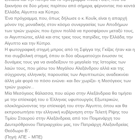
ξεκινήσει σε δύο μήνες περίπου από σήμερα, φέρνοντας πιο κοντά
Ελλάδα, Αίγυπτο και Κύπρο.
Ένα πρόγραμμα, που, όπως δήλωσε ο κ. Κουΐκ, είναι η απαρχή
μόνον της μοναδικής στον κόσμο συνεργασίας των Αποδήμων
των τριών χωρών, που έχουν πολλά να προσφέρουν μεταξύ τους,
οι Αιγυπτιώτες, αλλά και στις τρεις τους πατρίδες, την Ελλάδα, την
Αίγυπτο και την Κύπρο.
Η φωτογραφική στιγμή μπρος από τη Σφίγγα της Γκίζας ήταν και η
πιο συμβολική στιγμή, όπου οι δύο αξιωματούχοι ένωσαν τις
δυνάμεις τους για να αναδείξουν το μεγαλείο της Ιστορίας των
λαών τους, που μέσω του Μεγάλου Αλεξάνδρου αλλά και της
σύγχρονης ελληνικής παρουσίας των Αιγυπτιωτών, αναδεικνύει
άλλη μία φορά το πόσο ενώνει -και δεν χωρίζει- η Μεσόγειος των
τριών χωρών…
Μία Μεσόγειος θάλασσα, που αύριο στην Αλεξάνδρεια θα τιμήσει
με την επίσκεψή του ο Έλληνας υφυπουργός Εξωτερικών,
ολοκληρώνοντας την επίσκεψή του στην Αίγυπτο, όπου και θα
εκπροσωπήσει την ελληνική κυβέρνηση στην Τελετή Ρίψης του
Τιμίου Σταυρού στην Αλεξάνδρεια, από τον Ποιμενάρχη του
Δευτερόθρονου Πατριαρχείου μας, τον Πατριάρχη Αλεξανδρείας
Θεόδωρο Β΄.
(Πηγή: AΠΕ – ΜΠΕ)