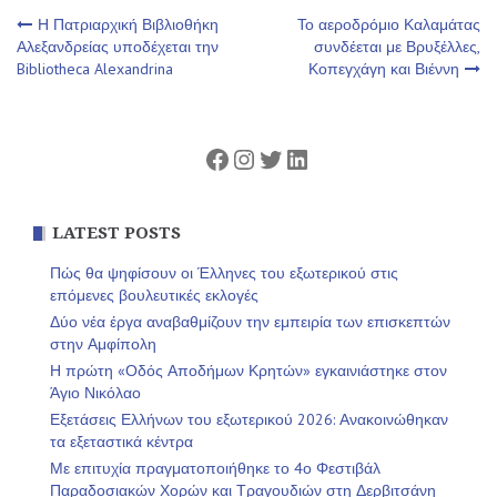
Πλοήγηση
Η Πατριαρχική Βιβλιοθήκη
Το αεροδρόμιο Καλαμάτας
Αλεξανδρείας υποδέχεται την
συνδέεται με Βρυξέλλες,
Bibliotheca Alexandrina
Κοπεγχάγη και Βιέννη
άρθρων
Facebook
Instagram
Twitter
Linkedin
LATEST POSTS
Πώς θα ψηφίσουν οι Έλληνες του εξωτερικού στις
επόμενες βουλευτικές εκλογές
Δύο νέα έργα αναβαθμίζουν την εμπειρία των επισκεπτών
στην Αμφίπολη
Η πρώτη «Οδός Αποδήμων Κρητών» εγκαινιάστηκε στον
Άγιο Νικόλαο
Εξετάσεις Ελλήνων του εξωτερικού 2026: Ανακοινώθηκαν
τα εξεταστικά κέντρα
Με επιτυχία πραγματοποιήθηκε το 4ο Φεστιβάλ
Παραδοσιακών Χορών και Τραγουδιών στη Δερβιτσάνη