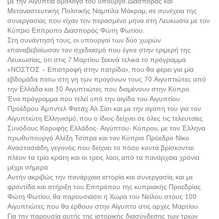
με την Αιγυπτία ομόλογό του υπουργό Διασποράς και
Μεταναστευτικής Πολιτικής Ναμπίλα Μάκραμ, σε συνέχεια της
συνεργασίας που είχαν τον περασμένο μήνα στη Λευκωσία με τον
Κύπριο Επίτροπο Διασποράς Φώτη Φωτίου.
Στη συνάντησή τους, οι υπουργοί των δύο χωρών
επαναβεβαίωσαν τον σχεδιασμό που έγινε στην τριμερή της
Λευκωσίας, ότι στις 7 Μαρτίου ξεκινά τελικά το πρόγραμμα
«ΝΟΣΤΟΣ – Επιστροφή στην πατρίδα», που θα φέρει για μία
εβδομάδα πίσω στη γη των προγόνων τους 70 Αιγυπτιώτες από
την Ελλάδα και 30 Αιγυπτιώτες που διαμένουν στην Κύπρο.
Ένα πρόγραμμα που τελεί υπό την αιγίδα του Αιγυπτίου
Προέδρου Άμπντελ Φατάχ Αλ Σίσι και με την αγάπη του για τον
Αιγυπτιώτη Ελληνισμό, που ο ίδιος δείχνει σε όλες τις τελευταίες
Συνόδους Κορυφής Ελλάδος- Αιγύπτου- Κύπρου, με τον Έλληνα
πρωθυπουργό Αλέξη Τσίπρα και τον Κύπριο Πρόεδρο Νίκο
Αναστασιάδη, γεγονός που δείχνει το πόσο κοντά βρίσκονται
πλέον τα τρία κράτη και οι τρεις λαοί, από τα πανάρχαια χρόνια
μέχρι σήμερα
Αυτήν ακριβώς την πανάρχαια ιστορία και συνεργασία, και με
φροντίδα και στήριξη του Επιτρόπου της κυπριακής Προεδρίας
Φώτη Φωτίου, θα παρουσιάσει η Χώρα του Νείλου στους 100
Αιγυπτιώτες που θα έρθουν στην Αίγυπτο στις αρχές Μαρτίου.
Για την παρουσία αυτής της ιστορικής διασύνδεσης των τριών