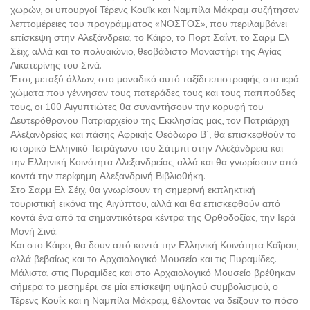
χωρών, οι υπουργοί Τέρενς Κουΐκ και Ναμπίλα Μάκραμ συζήτησαν
λεπτομέρειες του προγράμματος «ΝΟΣΤΟΣ», που περιλαμβάνει
επίσκεψη στην Αλεξάνδρεια, το Κάιρο, το Πορτ Σαΐντ, το Σαρμ Ελ
Σέιχ, αλλά και το πολυαιώνιο, θεοβάδιστο Μοναστήρι της Αγίας
Αικατερίνης του Σινά.
Έτσι, μεταξύ άλλων, στο μοναδικό αυτό ταξίδι επιστροφής στα ιερά
χώματα που γέννησαν τους πατεράδες τους και τους παππούδες
τους, οι 100 Αιγυπτιώτες θα συναντήσουν την κορυφή του
Δευτερόθρονου Πατριαρχείου της Εκκλησίας μας, τον Πατριάρχη
Αλεξανδρείας και πάσης Αφρικής Θεόδωρο Β΄, θα επισκεφθούν το
ιστορικό Ελληνικό Τετράγωνο του Σάτμπι στην Αλεξάνδρεια και
την Ελληνική Κοινότητα Αλεξανδρείας, αλλά και θα γνωρίσουν από
κοντά την περίφημη Αλεξανδρινή Βιβλιοθήκη.
Στο Σαρμ Ελ Σέιχ, θα γνωρίσουν τη σημερινή εκπληκτική
τουριστική εικόνα της Αιγύπτου, αλλά και θα επισκεφθούν από
κοντά ένα από τα σημαντικότερα κέντρα της Ορθοδοξίας, την Ιερά
Μονή Σινά.
Και στο Κάιρο, θα δουν από κοντά την Ελληνική Κοινότητα Καΐρου,
αλλά βεβαίως και το Αρχαιολογικό Μουσείο και τις Πυραμίδες.
Μάλιστα, στις Πυραμίδες και στο Αρχαιολογικό Μουσείο βρέθηκαν
σήμερα το μεσημέρι, σε μία επίσκεψη υψηλού συμβολισμού, ο
Τέρενς Κουΐκ και η Ναμπίλα Μάκραμ, θέλοντας να δείξουν το πόσο