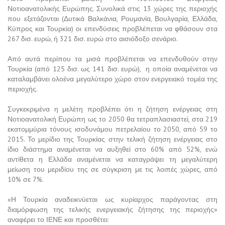
Νοτιοανατολικής Ευρώπης. Συνολικά στις 13 χώρες της περιοχής
που εξετάζονται (Δυτικά Βαλκάνια, Ρουμανία, Βουλγαρία, Ελλάδα,
Κύπρος και Τουρκία) οι επενδύσεις προβλέπεται να φθάσουν στα
267 δισ. ευρώ, ή 321 δισ. ευρώ στο αισιόδοξο σενάριο.
Από αυτά περίπου τα μισά προβλέπεται να επενδυθούν στην
Τουρκία (από 125 δισ. ως 141 δισ. ευρώ), η οποία αναμένεται να
καταλαμβάνει ολοένα μεγαλύτερο χώρο στον ενεργειακό τομέα της
περιοχής.
Συγκεκριμένα η μελέτη προβλέπει ότι η ζήτηση ενέργειας στη
Νοτιοανατολική Ευρώπη ως το 2050 θα τετραπλασιαστεί, στα 219
εκατομμύρια τόνους ισοδυνάμου πετρελαίου το 2050, από 59 το
2015. Το μερίδιο της Τουρκίας στην τελική ζήτηση ενέργειας στο
ίδιο διάστημα αναμένεται να αυξηθεί στο 60% από 52%, ενώ
αντίθετα η Ελλάδα αναμένεται να καταγράψει τη μεγαλύτερη
μείωση του μεριδίου της σε σύγκριση με τις λοιπές χώρες, από
10% σε 7%.
«Η Τουρκία αναδεικνύεται ως κυρίαρχος παράγοντας στη
διαμόρφωση της τελικής ενεργειακής ζήτησης της περιοχής»
αναφέρει το ΙΕΝΕ και προσθέτει: