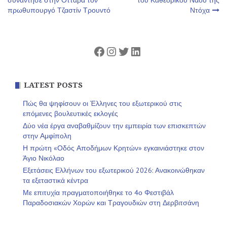
συνάντησε στην Οττάβα τον
του Καθεδρικού Ναού της
πρωθυπουργό Τζαστίν Τρουντό
Ντόχα
άρθρων
Facebook
Instagram
Twitter
Linkedin
LATEST POSTS
Πώς θα ψηφίσουν οι Έλληνες του εξωτερικού στις
επόμενες βουλευτικές εκλογές
Δύο νέα έργα αναβαθμίζουν την εμπειρία των επισκεπτών
στην Αμφίπολη
Η πρώτη «Οδός Αποδήμων Κρητών» εγκαινιάστηκε στον
Άγιο Νικόλαο
Εξετάσεις Ελλήνων του εξωτερικού 2026: Ανακοινώθηκαν
τα εξεταστικά κέντρα
Με επιτυχία πραγματοποιήθηκε το 4ο Φεστιβάλ
Παραδοσιακών Χορών και Τραγουδιών στη Δερβιτσάνη