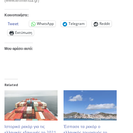
(www.iefimerida.gr)
Κοινοποιήστε:
Tweet
WhatsApp
Telegram
Reddit
Εκτύπωση
Μου αρέσει αυτό:
Related
Ιστορικό ρεκόρ για τις
Έσπασε τα ρεκόρ ο
ελληνικές εξαγωγές το 2021
ελληνικός τουρισμός το