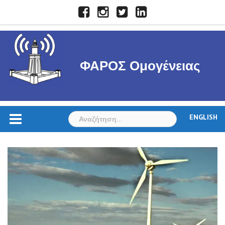
Skip
Facebook
Instagram
Twitter
LinkedIn
to
content
ΦΑΡΟΣ Ομογένειας
Αναζήτηση
ENGLISH
για: