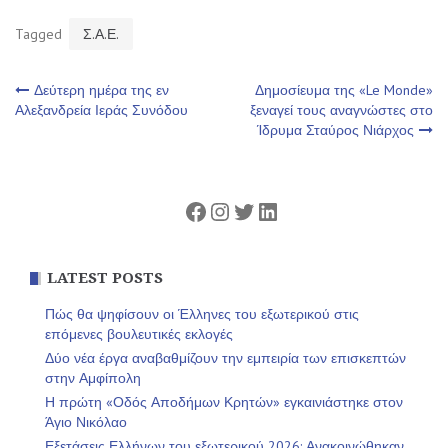
Tagged
Σ.Α.Ε.
Πλοήγηση
Δεύτερη ημέρα της εν
Δημοσίευμα της «Le Monde»
Αλεξανδρεία Ιεράς Συνόδου
ξεναγεί τους αναγνώστες στο
Ίδρυμα Σταύρος Νιάρχος
άρθρων
Facebook
Instagram
Twitter
Linkedin
LATEST POSTS
Πώς θα ψηφίσουν οι Έλληνες του εξωτερικού στις
επόμενες βουλευτικές εκλογές
Δύο νέα έργα αναβαθμίζουν την εμπειρία των επισκεπτών
στην Αμφίπολη
Η πρώτη «Οδός Αποδήμων Κρητών» εγκαινιάστηκε στον
Άγιο Νικόλαο
Εξετάσεις Ελλήνων του εξωτερικού 2026: Ανακοινώθηκαν