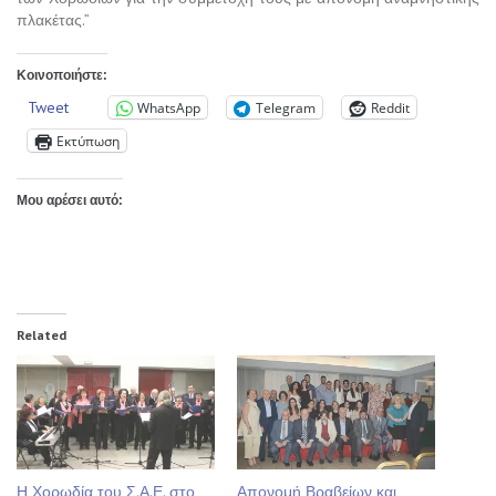
πλακέτας.”
Κοινοποιήστε:
Tweet
WhatsApp
Telegram
Reddit
Εκτύπωση
Μου αρέσει αυτό:
Related
Η Χορωδία του Σ.Α.Ε. στο
Απονομή Βραβείων και