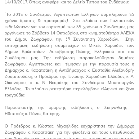
14/10/2017. Όπως αναφέρει και το Δελτίο Τύπου του Σνδέσμου:
“Το 2018 ο Σύνδεσμος Αιγυπτιωτών Ελλήνων συμπληρώνει 85
χρόνια δράσης & προσφοράς! Στα πλαίσια των Πολιτιστικών
εκδηλώσεων για τον εορτασμό των 85 χρόνων ο Σύνδεσμος μας
οργάνωσε, το Σάββατο 14 Οκτωβρίου, στο κινηματοθέατρο ΑΛΕΚΑ
η
του Δήμου Ζωγράφου, την 3
Συνάντηση Χορωδιών. Στην
επιτυχημένη εκδήλωση συμμετείχαν οι Μικτές Χορωδίες των
Δήμων Βριλησσίων, Λυκόβρυσης-Πεύκης, Ελληνικού και του
Συνδέσμου μας. Την εκδήλωση παρακολούθησαν δημότες
Ζωγράφου, Αιγυπτιώτες και τίμησαν με την παρουσία τους η
Δήμαρχος κ. Καφατσάκη, η Αντιδήμαρχος κ. Ευσταθία Αλεξανδρή-
Ζουμπουλάκη, ο Πρόεδρος της Ένωσης Χορωδιών Ελλάδος κ. Α.
Οικονόμου, ο κ. Ν Νευράκης του Συνδέσμου Μουσουργών
Ελλάδας. Το πλούσιο ρεπερτόριο περιελάμβανε ελληνικά και ξένα
τραγούδια.
Παρουσιαστής της όμορφης εκδήλωσης ο Σκηνοθέτης –
Ηθοποιός κ. Πάνος Κατέρης.
Ο Πρόεδρος κ. Κώστας Μιχαηλίδης ευχαρίστησε την Δήμαρχο
Ζωγράφου κ. Καφατσάκη για την φιλοξενία και τους υπευθύνους
των Χορωδιών για την συμμετοχή τους με απονομή αναμνηστικής