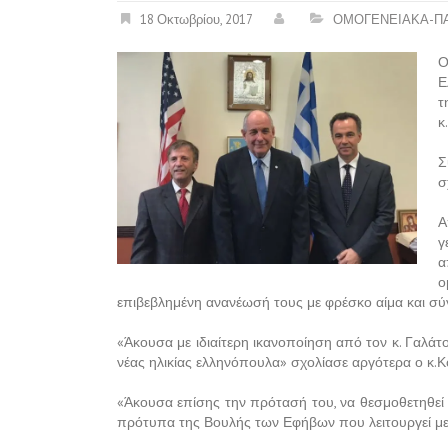
18 Οκτωβρίου, 2017
ΟΜΟΓΕΝΕΙΑΚΑ-ΠΑ
Ο
Ε
τ
κ
Σ
σ
Α
γ
α
ο
επιβεβλημένη ανανέωσή τους με φρέσκο αίμα και σύγ
«Άκουσα με ιδιαίτερη ικανοποίηση από τον κ. Γαλά
νέας ηλικίας ελληνόπουλα» σχολίασε αργότερα ο κ.Κ
«Άκουσα επίσης την πρότασή του, να θεσμοθετηθεί 
πρότυπα της Βουλής των Εφήβων που λειτουργεί με