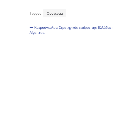
Tagged
Ομογένεια
Πλοήγηση
Κατρούγκαλος: Στρατηγικός εταίρος της Ελλάδας 
Αίγυπτος,
άρθρων