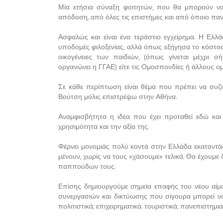
Μία ετήσια σύναξη φοιτητών, που θα μπορούν να
απόδοση, από όλες τις επιστήμες και από όποιο πα
Ασφαλώς και είναι ένα τεράστιο εγχείρημα. Η Ελλ
υποδομές φιλοξενίας, αλλά όπως εξήγησα το κόστος 
οικογένειες των παιδιών, (όπως γίνεται μέχρ
οργανώνει η ΓΓΑΕ) είτε τις Ομοσπονδίες ή άλλους ομ
Σε κάθε περίπτωση είναι θέμα που πρέπει να συζ
Βούτση μόλις επιστρέψω στην Αθήνα.
Αναμφισβήτητα η ιδέα που έχει προταθεί εδώ και 
χρησιμότητα και την αξία της.
Φέρνει μονομιάς πολύ κοντά στην Ελλάδα εκατοντά
μένουν, χωρίς να τους «χάσουμε» τελικά. Θα έχουμε 
παππούδων τους.
Επίσης δημιουργούμε σημεία επαφής του νέου αίμ
συνεργασιών και δικτύωσης που σίγουρα μπορεί να 
πολιτιστικά, επιχειρηματικά. τουριστικά, πανεπιστημι