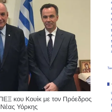
Tw
ΕΞ κου Κουίκ με τον Πρόεδρος
 Νέας Υόρκης