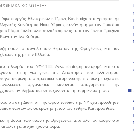
ΡΟΙΚΙΑΚΑ-ΚΟΙΝΟΤΗΤΕΣ
 Υφυπουργός Εξωτερικών κ.Τέρενς Κουίκ είχε στα γραφεία της
λληνικής Κοινότητας Νέας Υόρκης συνάντηση με τον Πρόεδρό
ης κ.Πέτρο Γαλάτουλα, συνοδευόμενος από τον Γενικό Πρόξενο
.Κωνσταντίνο Κούτρα.
υζήτησαν το σύνολο των θεμάτων της Ομογένειας και των
χέσεων της με την Ελλάδα.
πό πλευράς του ΥΦΥΠΕΞ έγινε ιδιαίτερη αναφορά και στο
εγονός ότι η νέα γενιά της Διασποράς του Ελληνισμού,
πογοητευμένη από πρακτικές απομόνωσής της, δεν μετέχει στις
μογενειακές οργανώσεις, κάνοντας απαγορευτική την
χρονες αντιλήψεις και επιταχύνοντας τη συρρίκνωσή τους.
τουλα ότι στη Διοίκηση της Ομοσπονδιας της ΝΥ έχει προωθήσει
ουίκ, απαντώντας σε ερώτηση που του τέθηκε. Και πρόσθεσε:
και η Βουλή των νέων της Ομογένειας, από όλο τον κόσμο, στα
 απόλυτη επιτυχία χρόνια τώρα.