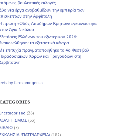
επόμενες βουλευτικές εκλογές
Δύο νέα έργα αναβαθμίζουν την εμπειρία των
επισκεπτών στην Αμφίπολη
Η πρώτη «Οδός Αποδήμων Κρητών» εγκαινιάστηκε
στον Άγιο Νικόλαο
Εξετάσεις Ελλήνων του εξωτερικού 2026:
Ανακοινώθηκαν τα εξεταστικά κέντρα
Με επιτυχία πραγματοποιήθηκε το 4ο Φεστιβάλ
Παραδοσιακών Χορών και Τραγουδιών στη
Δερβιτσάνη
eets by farosomogenias
CATEGORIES
Uncategorized
(26)
ΑΘΛΗΤΙΣΜΟΣ
(53)
ΒΙΒΛΙΟ
(7)
ΕΚΚΛΗΣΙΑ (ΠΑΤΡΙΑΡΧΕΙΑ)
(182)