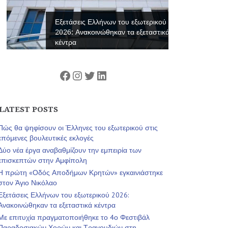
Εξετάσεις Ελλήνων του εξωτερικού
2026: Ανακοινώθηκαν τα εξεταστικά
κέντρα
Facebook
Instagram
Twitter
Linkedin
LATEST POSTS
Πώς θα ψηφίσουν οι Έλληνες του εξωτερικού στις
επόμενες βουλευτικές εκλογές
Δύο νέα έργα αναβαθμίζουν την εμπειρία των
επισκεπτών στην Αμφίπολη
Η πρώτη «Οδός Αποδήμων Κρητών» εγκαινιάστηκε
στον Άγιο Νικόλαο
Εξετάσεις Ελλήνων του εξωτερικού 2026:
Ανακοινώθηκαν τα εξεταστικά κέντρα
Με επιτυχία πραγματοποιήθηκε το 4ο Φεστιβάλ
Παραδοσιακών Χορών και Τραγουδιών στη