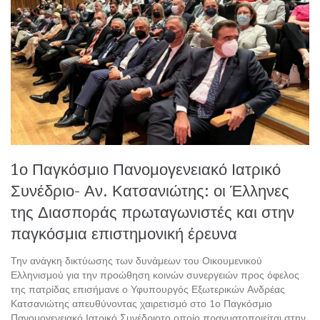
1ο Παγκόσμιο Πανομογενειακό Ιατρικό
Συνέδριο- Αν. Κατσανιώτης: οι Έλληνες
της Διασποράς πρωταγωνιστές και στην
παγκόσμια επιστημονική έρευνα
Την ανάγκη δικτύωσης των δυνάμεων του Οικουμενικού
Ελληνισμού για την προώθηση κοινών συνεργειών προς όφελος
της πατρίδας επισήμανε ο Υφυπουργός Εξωτερικών Ανδρέας
Κατσανιώτης απευθύνοντας χαιρετισμό στο 1ο Παγκόσμιο
Πανομογενειακό Ιατρικό Συνέδριοτο οποίο πραγματοποιείται στην