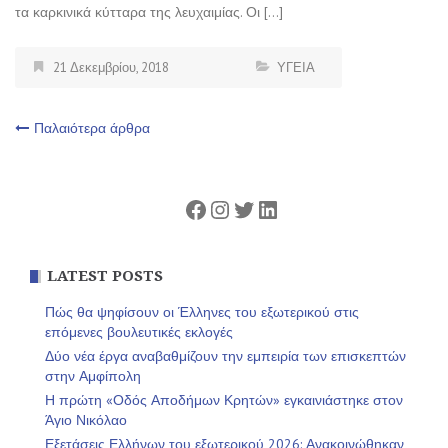
τα καρκινικά κύτταρα της λευχαιμίας. Οι […]
21 Δεκεμβρίου, 2018
ΥΓΕΙΑ
Πλοήγηση
Παλαιότερα άρθρα
άρθρων
Facebook
Instagram
Twitter
Linkedin
LATEST POSTS
Πώς θα ψηφίσουν οι Έλληνες του εξωτερικού στις
επόμενες βουλευτικές εκλογές
Δύο νέα έργα αναβαθμίζουν την εμπειρία των επισκεπτών
στην Αμφίπολη
Η πρώτη «Οδός Αποδήμων Κρητών» εγκαινιάστηκε στον
Άγιο Νικόλαο
Εξετάσεις Ελλήνων του εξωτερικού 2026: Ανακοινώθηκαν