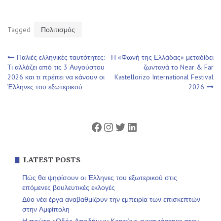
Tagged
Πολιτισμός
Πλοήγηση
Παλιές ελληνικές ταυτότητες:
Η «Φωνή της Ελλάδας» μεταδίδει
Τι αλλάζει από τις 3 Αυγούστου
ζωντανά το Near & Far
2026 και τι πρέπει να κάνουν οι
Kastellorizo International Festival
άρθρων
Έλληνες του εξωτερικού
2026
Facebook
Instagram
Twitter
Linkedin
LATEST POSTS
Πώς θα ψηφίσουν οι Έλληνες του εξωτερικού στις
επόμενες βουλευτικές εκλογές
Δύο νέα έργα αναβαθμίζουν την εμπειρία των επισκεπτών
στην Αμφίπολη