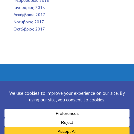
Φεβρουάριος 2018
Ιανουάριος 2018
Δεκέμβριος 2017
Νοέμβριος 2017
Οκτώβριος 2017
Facebook
Twitter
Instagram
LinkedIn
[contact-form-7 id="136" title="Contact form 1"]
Proudly powered by WordPress
|
Theme:
NewsAnchor
by aThemes.