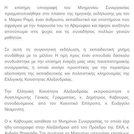
Η επίσημη υπογραφή του Μνημονίου Συνεργασίας
πραγματοποιήθηκε στο πλαίσιο της τιμητικής εκδήλωσης για τον
κ. Μάρκο Ραμό, έναν άνθρωπο, εκπαιδευτικό και επιστήμονα που
σφράγισε με την παρουσία του το Αβερώφειο και άφησε ανεξίτηλο
αποτύπωμα στις ψυχές και τις συνειδήσεις πολλών γενεών
μαθητών.
Σε αυτή τη συγκινητική εκδήλωση, η εκπαιδευτική μνήμη
συνδέθηκε με το μέλλον. Η τιμή προς έναν σπουδαίο δάσκαλο
συνδυάστηκε με την επίσημη έναρξη μιας νέας πανεπιστημιακής
συνεργασίας, η οποία ανοίγει προοπτικές για την περαιτέρω
αξιοποίηση της εκπαιδευτικής και πολιτιστικής κληρονομιάς της
Ελληνικής Κοινότητας Αλεξανδρείας.
Την Ελληνική Κοινότητα Αλεξανδρείας εκπροσώπησε ο
Αναπληρωτής Γενικός Γραμματέας, κ. Δημήτριος Κάβουρας,
συνοδευόμενος από τον Κοινοτικό Επίτροπο, κ. Ευάγγελο
Νεαμονίτη.
Ο κ. Κάβουρας κατέθεσε το Μνημόνιο Συνεργασίας, το οποίο είχε
ήδη υπογραφεί στην Αλεξάνδρεια από τον Πρόεδρο της ΕΚΑ, κ.
Ανδρέα Βαφειάδη. Στη συνέχεια, το Μνημόνιο υπεγράφη επισήμως