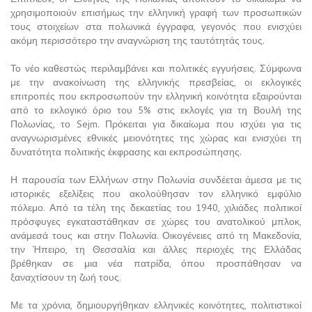
χρησιμοποιούν επισήμως την ελληνική γραφή των προσωπικών
τους στοιχείων στα πολωνικά έγγραφα, γεγονός που ενισχύει
ακόμη περισσότερο την αναγνώριση της ταυτότητάς τους.
Το νέο καθεστώς περιλαμβάνει και πολιτικές εγγυήσεις. Σύμφωνα
με την ανακοίνωση της ελληνικής πρεσβείας, οι εκλογικές
επιτροπές που εκπροσωπούν την ελληνική κοινότητα εξαιρούνται
από το εκλογικό όριο του 5% στις εκλογές για τη Βουλή της
Πολωνίας, το Sejm. Πρόκειται για δικαίωμα που ισχύει για τις
αναγνωρισμένες εθνικές μειονότητες της χώρας και ενισχύει τη
δυνατότητα πολιτικής έκφρασης και εκπροσώπησης.
Η παρουσία των Ελλήνων στην Πολωνία συνδέεται άμεσα με τις
ιστορικές εξελίξεις που ακολούθησαν τον ελληνικό εμφύλιο
πόλεμο. Από τα τέλη της δεκαετίας του 1940, χιλιάδες πολιτικοί
πρόσφυγες εγκαταστάθηκαν σε χώρες του ανατολικού μπλοκ,
ανάμεσά τους και στην Πολωνία. Οικογένειες από τη Μακεδονία,
την Ήπειρο, τη Θεσσαλία και άλλες περιοχές της Ελλάδας
βρέθηκαν σε μια νέα πατρίδα, όπου προσπάθησαν να
ξαναχτίσουν τη ζωή τους.
Με τα χρόνια, δημιουργήθηκαν ελληνικές κοινότητες, πολιτιστικοί