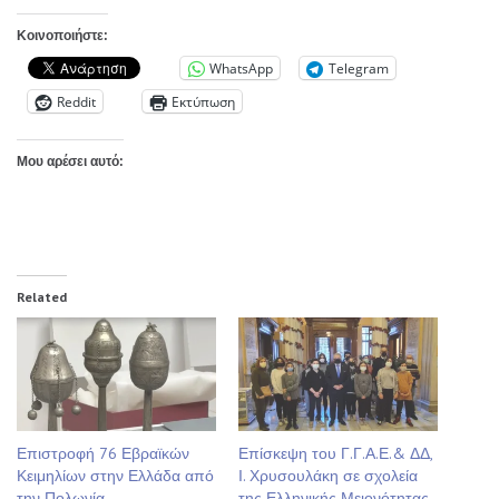
Κοινοποιήστε:
WhatsApp
Telegram
Reddit
Εκτύπωση
Μου αρέσει αυτό:
Related
Επιστροφή 76 Εβραϊκών
Επίσκεψη του Γ.Γ.Α.Ε.& ΔΔ,
Κειμηλίων στην Ελλάδα από
Ι. Χρυσουλάκη σε σχολεία
την Πολωνία
της Ελληνικής Μειονότητας