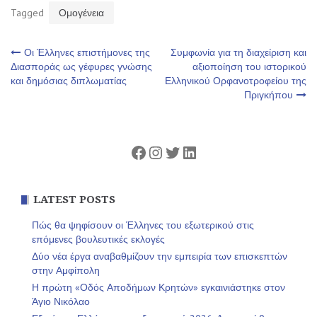
Tagged
Ομογένεια
Πλοήγηση
Οι Έλληνες επιστήμονες της
Συμφωνία για τη διαχείριση και
Διασποράς ως γέφυρες γνώσης
αξιοποίηση του ιστορικού
και δημόσιας διπλωματίας
Ελληνικού Ορφανοτροφείου της
άρθρων
Πριγκήπου
Facebook
Instagram
Twitter
Linkedin
LATEST POSTS
Πώς θα ψηφίσουν οι Έλληνες του εξωτερικού στις
επόμενες βουλευτικές εκλογές
Δύο νέα έργα αναβαθμίζουν την εμπειρία των επισκεπτών
στην Αμφίπολη
Η πρώτη «Οδός Αποδήμων Κρητών» εγκαινιάστηκε στον
Άγιο Νικόλαο