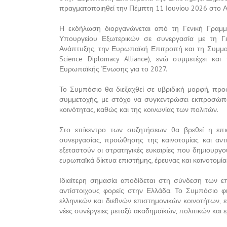
πραγματοποιηθεί την Πέμπτη 11 Ιουνίου 2026 στο Α
Η εκδήλωση διοργανώνεται από τη Γενική Γραμμ
Υπουργείου Εξωτερικών σε συνεργασία με τη Γε
Ανάπτυξης, την Ευρωπαϊκή Επιτροπή και τη Συμμ
Science Diplomacy Alliance), ενώ συμμετέχει κ
Ευρωπαϊκής Ένωσης για το 2027.
Το Συμπόσιο θα διεξαχθεί σε υβριδική μορφή, προ
συμμετοχής, με στόχο να συγκεντρώσει εκπροσώπου
κοινότητας, καθώς και της κοινωνίας των πολιτών.
Στο επίκεντρο των συζητήσεων θα βρεθεί η επι
συνεργασίας, προώθησης της καινοτομίας και αν
εξεταστούν οι στρατηγικές ευκαιρίες που δημιουργ
ευρωπαϊκά δίκτυα επιστήμης, έρευνας και καινοτομία
Ιδιαίτερη σημασία αποδίδεται στη σύνδεση των ε
αντίστοιχους φορείς στην Ελλάδα. Το Συμπόσιο φ
ελληνικών και διεθνών επιστημονικών κοινοτήτων, 
νέες συνέργειες μεταξύ ακαδημαϊκών, πολιτικών και