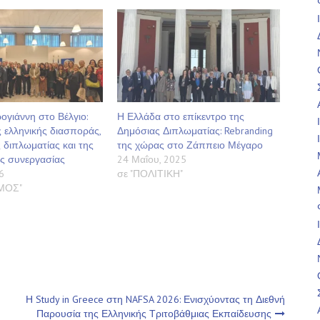
γιάννη στο Βέλγιο:
Η Ελλάδα στο επίκεντρο της
 ελληνικής διασποράς,
Δημόσιας Διπλωματίας: Rebranding
 διπλωματίας και της
της χώρας στο Ζάππειο Μέγαρο
ής συνεργασίας
24 Μαΐου, 2025
6
σε "ΠΟΛΙΤΙΚΗ"
ΣΜΟΣ"
Η Study in Greece στη NAFSA 2026: Ενισχύοντας τη Διεθνή
Παρουσία της Ελληνικής Τριτοβάθμιας Εκπαίδευσης