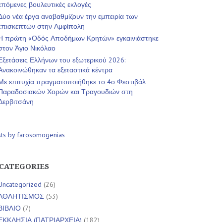
επόμενες βουλευτικές εκλογές
Δύο νέα έργα αναβαθμίζουν την εμπειρία των
επισκεπτών στην Αμφίπολη
Η πρώτη «Οδός Αποδήμων Κρητών» εγκαινιάστηκε
στον Άγιο Νικόλαο
Εξετάσεις Ελλήνων του εξωτερικού 2026:
Ανακοινώθηκαν τα εξεταστικά κέντρα
Με επιτυχία πραγματοποιήθηκε το 4ο Φεστιβάλ
Παραδοσιακών Χορών και Τραγουδιών στη
Δερβιτσάνη
sts by farosomogenias
CATEGORIES
Uncategorized
(26)
ΑΘΛΗΤΙΣΜΟΣ
(53)
ΒΙΒΛΙΟ
(7)
ΕΚΚΛΗΣΙΑ (ΠΑΤΡΙΑΡΧΕΙΑ)
(182)