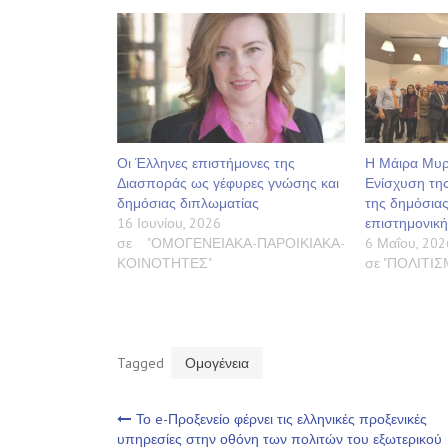
Οι Έλληνες επιστήμονες της
Η Μάιρα Μυρο
Διασποράς ως γέφυρες γνώσης και
Ενίσχυση της
δημόσιας διπλωματίας
της δημόσιας
16 Ιουνίου, 2026
επιστημονικ
σε "ΟΜΟΓΕΝΕΙΑΚΑ-ΠΑΡΟΙΚΙΑΚΑ-
6 Μαΐου, 202
ΚΟΙΝΟΤΗΤΕΣ"
σε "ΠΟΛΙΤΙ
Tagged
Ομογένεια
Πλοήγηση
Το e-Προξενείο φέρνει τις ελληνικές προξενικές
υπηρεσίες στην οθόνη των πολιτών του εξωτερικού