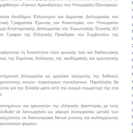
μφιθέατρο «Γιάννος Κρανιδιώτης» του Υπουργείου Εξωτερικών.
ατεία Αποδήμου Ελληνισμού και Δημόσιας Διπλωματίας του
νική Γραμματεία Έρευνας και Καινοτομίας του Υπουργείου
αχία Επιστημονικής Διπλωματίας της Ευρωπαϊκής Ένωσης (EU
αι το Γραφείο της Ελληνικής Προεδρίας του Συμβουλίου της
σφέροντας τη δυνατότητα τόσο φυσικής όσο και διαδικτυακής
ς της δημόσιας διοίκησης, της ακαδημαϊκής και ερευνητικής
στημονική διπλωματία ως εργαλείο ενίσχυσης της διεθνούς
τιμετώπισης κοινών παγκόσμιων προκλήσεων. Παράλληλα, θα
ούνται για την Ελλάδα μέσα από την ενεργό συμμετοχή της στα
ς.
πιστημόνων και ερευνητών της ελληνικής Διασποράς με τους
ιλοδοξεί να λειτουργήσει ως γέφυρα συνεργασίας μεταξύ των
ενισχύοντας τα διασυνοριακά δίκτυα γνώσης και καλλιεργώντας
 ερευνητικών φορέων.