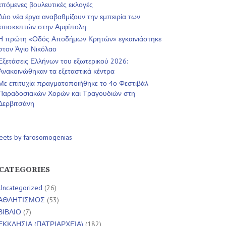
επόμενες βουλευτικές εκλογές
Δύο νέα έργα αναβαθμίζουν την εμπειρία των
επισκεπτών στην Αμφίπολη
Η πρώτη «Οδός Αποδήμων Κρητών» εγκαινιάστηκε
στον Άγιο Νικόλαο
Εξετάσεις Ελλήνων του εξωτερικού 2026:
Ανακοινώθηκαν τα εξεταστικά κέντρα
Με επιτυχία πραγματοποιήθηκε το 4ο Φεστιβάλ
Παραδοσιακών Χορών και Τραγουδιών στη
Δερβιτσάνη
eets by farosomogenias
CATEGORIES
Uncategorized
(26)
ΑΘΛΗΤΙΣΜΟΣ
(53)
ΒΙΒΛΙΟ
(7)
ΕΚΚΛΗΣΙΑ (ΠΑΤΡΙΑΡΧΕΙΑ)
(182)