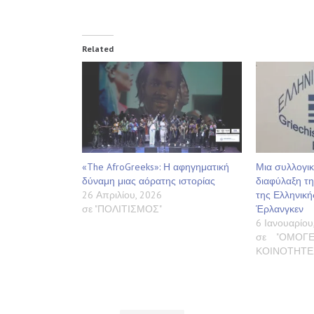
Related
«The AfroGreeks»: Η αφηγηματική
Μια συλλογικ
δύναμη μιας αόρατης ιστορίας
διαφύλαξη τη
26 Απριλίου, 2026
της Ελληνική
σε "ΠΟΛΙΤΙΣΜΟΣ"
Έρλανγκεν
6 Ιανουαρίου
σε "ΟΜΟΓΕ
ΚΟΙΝΟΤΗΤΕ