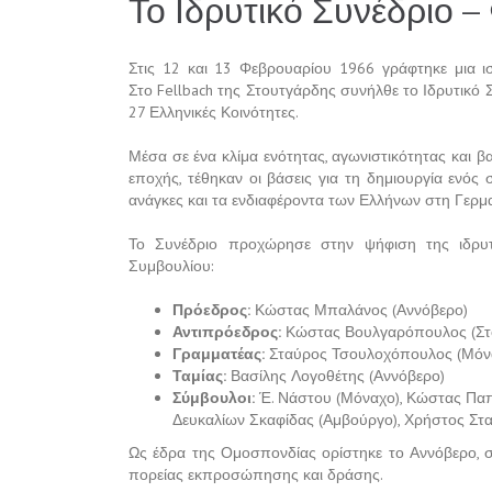
Το Ιδρυτικό Συνέδριο 
Στις 12 και 13 Φεβρουαρίου 1966 γράφτηκε μια ισ
Στο Fellbach της Στουτγάρδης συνήλθε το Ιδρυτικ
27 Ελληνικές Κοινότητες.
Μέσα σε ένα κλίμα ενότητας, αγωνιστικότητας και β
εποχής, τέθηκαν οι βάσεις για τη δημιουργία ενός
ανάγκες και τα ενδιαφέροντα των Ελλήνων στη Γερμα
Το Συνέδριο προχώρησε στην ψήφιση της ιδρυτ
Συμβουλίου:
Πρόεδρος:
Κώστας Μπαλάνος (Αννόβερο)
Αντιπρόεδρος:
Κώστας Βουλγαρόπουλος (Στ
Γραμματέας:
Σταύρος Τσουλοχόπουλος (Μόν
Ταμίας:
Βασίλης Λογοθέτης (Αννόβερο)
Σύμβουλοι:
Έ. Νάστου (Μόναχο), Κώστας Παπ
Δευκαλίων Σκαφίδας (Αμβούργο), Χρήστος Στ
Ως έδρα της Ομοσπονδίας ορίστηκε το Αννόβερο, 
πορείας εκπροσώπησης και δράσης.