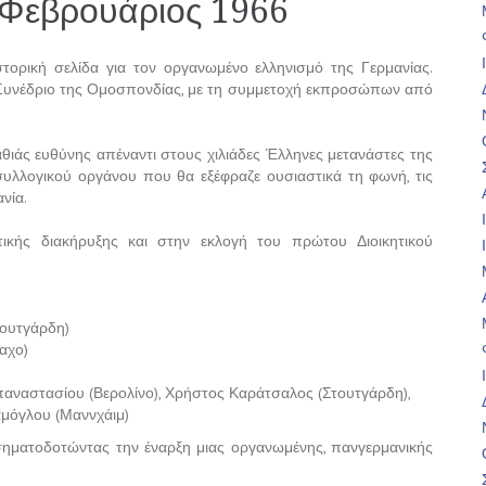
– Φεβρουάριος 1966
τορική σελίδα για τον οργανωμένο ελληνισμό της Γερμανίας.
ό Συνέδριο της Ομοσπονδίας, με τη συμμετοχή εκπροσώπων από
αθιάς ευθύνης απέναντι στους χιλιάδες Έλληνες μετανάστες της
 συλλογικού οργάνου που θα εξέφραζε ουσιαστικά τη φωνή, τις
νία.
ικής διακήρυξης και στην εκλογή του πρώτου Διοικητικού
ουτγάρδη)
αχο)
αναστασίου (Βερολίνο), Χρήστος Καράτσαλος (Στουτγάρδη),
αμόγλου (Μαννχάιμ)
σηματοδοτώντας την έναρξη μιας οργανωμένης, πανγερμανικής