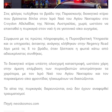
Στις φλόγες τυλίχθηκε το βράδυ της Παρασκευής διοικητικό κτίριο
που βρίσκεται δίπλα στον Ιερό Ναό του Αγίου Νεκταρίου στο
Croydon Αδελαΐδας της Νότιας Αυστραλίας, χωρίς ωστόσο να
επεκταθεί η πυρκαγιά στον ναό ή σε γειτονικό οίκο ευγηρίας.
Σύμφωνα με τις πρώτες πληροφορίες, η Πυροσβεστική Υπηρεσία
και οι υπηρεσίες έκτακτης ανάγκης κλήθηκαν στην Regency Road
λίγο μετά τις 8 το βράδυ, όταν ξέσπασε η φωτιά κάτω από
αδιευκρίνιστες συνθήκες.
Το διοικητικό κτίριο υπέστη ολοσχερή καταστροφή, ωστόσο χάρη
στην άμεση επέμβαση των πυροσβεστών αποτράπηκαν τα
χειρότερα, με τον Ιερό Ναό του Αγίου Νεκταρίου και τον
παρακείμενο οίκο φροντίδας ηλικιωμένων να διασώζονται.
Τα αίτια της πυρκαγιάς διερευνώνται, ενώ δεν έχουν αναφερθεί
τραυματισμοί.
Πηγή: neoskosmos.com