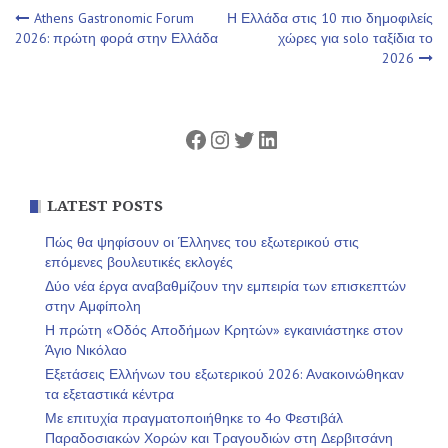
Πλοήγηση
Athens Gastronomic Forum
Η Ελλάδα στις 10 πιο δημοφιλείς
2026: πρώτη φορά στην Ελλάδα
χώρες για solo ταξίδια το
2026
άρθρων
Facebook
Instagram
Twitter
Linkedin
LATEST POSTS
Πώς θα ψηφίσουν οι Έλληνες του εξωτερικού στις
επόμενες βουλευτικές εκλογές
Δύο νέα έργα αναβαθμίζουν την εμπειρία των επισκεπτών
στην Αμφίπολη
Η πρώτη «Οδός Αποδήμων Κρητών» εγκαινιάστηκε στον
Άγιο Νικόλαο
Εξετάσεις Ελλήνων του εξωτερικού 2026: Ανακοινώθηκαν
τα εξεταστικά κέντρα
Με επιτυχία πραγματοποιήθηκε το 4ο Φεστιβάλ
Παραδοσιακών Χορών και Τραγουδιών στη Δερβιτσάνη