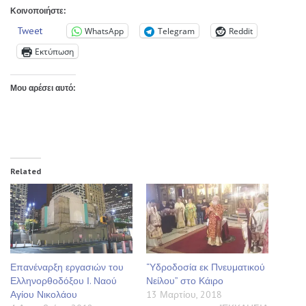
Κοινοποιήστε:
Tweet
WhatsApp
Telegram
Reddit
Εκτύπωση
Μου αρέσει αυτό:
Related
Επανέναρξη εργασιών του
“Υδροδοσία εκ Πνευματικού
Ελληνορθοδόξου Ι. Ναού
Νείλου” στο Κάιρο
Αγίου Νικολάου
13 Μαρτίου, 2018