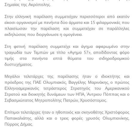
Σημαίας της Ακρόπολης.
Στην ελληνική παρέλαση συμμετείχαν περισσότεροι από εκατόν
είκοσι οργανισμοί με πενήντα δύο άρματα και 15 φιλαρμονικές που
πλαισίωσαν την παρέλαση και συμμετείχαν σε παράλληλες
εκδηλώσεις που διοργάνωσε η ομογένεια.
Στη φετινή παρέλαση συμμετείχε και άγηµα αφιερωµένο στην
τραγωδία των Τεµπών με τίτλο «Αγηµα 57», αποδίδοντας φόρο
τιμής στα πενήντα επτά θύματα του σιδηροδρομικού
δυστυχήματος.
Μεγάλοι τελετάρχες της παρέλασης ήταν ο ιδιοκτήτης και
πρόεδρος της ΠΑΕ Ολυµπιακός, Βαγγέλης Μαρινάκης, ο πρώτος
Ελληνοαμερικανός τετράστερος Στρατηγός του Αμερικανικού
Στρατού και διοικητής δυνάμεων των ΗΠΑ, ‘Αντριου Πόππας και ο
Σεβασμιώτατος Μητροπολίτης Πατρών, Χρυσόστοµος.
Επίτιµοι τελετάρχες ήταν ο ηθοποιός και σκηνοθέτης Χριστόφορος
Παπακαλιάτης, αλλά και ο τρεις φορές χρυσός Ολυµπιονίκης,
Πύρρος ∆ήµας.