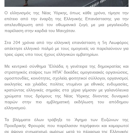
Ο ελληνισμός της Νέας Υόρκης, όπως κάθε χρόνο, τίμησε την
επέτειο από την έναρξη της Ελληνικής Επανάστασης για την
απελευθέρωση από τον οθωμανικό ζυγό, με μια μεγαλειώδη
παρέλαση στην καρδιά του Μανχάταν.
Στα 204 χρόνια από την ελληνική επανάσταση η 5η Λεωφόρος
απέκτησε ελληνικό παλμό με τους ομογενείς να παρελαύνουν για
τρεις ώρες υπο τους ήχους ελληνικών εμβατηρίων.
Με κεντρικό σύνθημα “Ελλάδα, η γενέτειρα της δημοκρατίας και
στρατηγικός εταίρος των ΗΠΑ” δεκάδες ομογενειακές οργανώσεις,
ομοσπονδίες, κοινότητες, σχολεία, φοιτητικοί σύλλογοι, οργανισμοί,
εκκλησίες και χιλιάδες πολίτες ντυμένοι με εθνικές ενδυμασίες,
κρατώντας ελληνικές σημαίες στα χέρια γέμισαν με γαλανόλευκα
χρώματα τους δρόμους της Νέας Υόρκης δίνοντας δυναμικό
παρών στην πιο εμβληματική εκδήλωση του απόδημου
ελληνισμού.
Τα βλέμματα όλων τράβηξε το ‘Αγημα των Ευζώνων της
Προεδρικής Φρουράς που παρέλασαν περήφανοι και καμαρωτοί
σε άψογο σχηματισμό, αμέσως μετά το πέρασμα της Ελληνικής