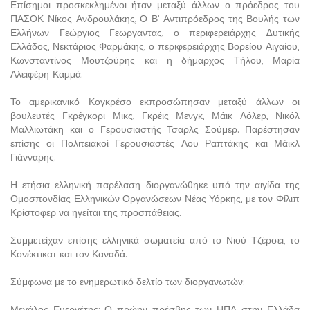
Επίσηµοι προσκεκληµένοι ήταν μεταξύ άλλων ο πρόεδρος του
ΠΑΣΟΚ Νίκος Ανδρουλάκης, Ο Β’ Αντιπρόεδρος της Βουλής των
Ελλήνων Γεώργιος Γεωργαντας, ο περιφερειάρχης ∆υτικής
Ελλάδος, Νεκτάριος Φαρµάκης, ο περιφερειάρχης Βορείου Αιγαίου,
Κωνσταντίνος Μουτζούρης και η δήµαρχος Τήλου, Μαρία
Αλειφέρη-Καµµά.
Το αμερικανικό Κογκρέσο εκπροσώπησαν μεταξύ άλλων οι
βουλευτές Γκρέγκορι Μικς, Γκρέις Μενγκ, Μάικ Λόλερ, Νικόλ
Μαλλιωτάκη και ο Γερουσιαστής Τσαρλς Σούμερ. Παρέστησαν
επίσης οι Πολιτειακοί Γερουσιαστές Λου Ραπτάκης και Μάικλ
Γιάνναρης.
Η ετήσια ελληνική παρέλαση διοργανώθηκε υπό την αιγίδα της
Ομοσπονδίας Ελληνικών Οργανώσεων Νέας Υόρκης, με τον Φίλιπ
Κρίστοφερ να ηγείται της προσπάθειας.
Συμμετείχαν επίσης ελληνικά σωματεία από το Νιού Τζέρσει, το
Κονέκτικατ και τον Καναδά.
Σύμφωνα με το ενημερωτικό δελτίο των διοργανωτών:
Μεγάλος Ευεργέτης: Ο πρώην πρέσβης των ΗΠΑ στην Ελλάδα