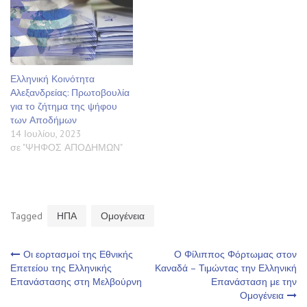
Ελληνική Κοινότητα
Αλεξανδρείας: Πρωτοβουλία
για το ζήτημα της ψήφου
των Αποδήμων
14 Ιουλίου, 2023
σε "ΨΗΦΟΣ ΑΠΟΔΗΜΩΝ"
Tagged
ΗΠΑ
Ομογένεια
Πλοήγηση
Οι εορτασμοί της Εθνικής
Ο Φίλιππος Φόρτωμας στον
Επετείου της Ελληνικής
Καναδά – Τιμώντας την Ελληνική
Επανάστασης στη Μελβούρνη
Επανάσταση με την
άρθρων
Ομογένεια