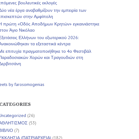
επόμενες βουλευτικές εκλογές
Δύο νέα έργα αναβαθμίζουν την εμπειρία των
επισκεπτών στην Αμφίπολη
Η πρώτη «Οδός Αποδήμων Κρητών» εγκαινιάστηκε
στον Άγιο Νικόλαο
Εξετάσεις Ελλήνων του εξωτερικού 2026:
Ανακοινώθηκαν τα εξεταστικά κέντρα
Με επιτυχία πραγματοποιήθηκε το 4ο Φεστιβάλ
Παραδοσιακών Χορών και Τραγουδιών στη
Δερβιτσάνη
eets by farosomogenias
CATEGORIES
Uncategorized
(26)
ΑΘΛΗΤΙΣΜΟΣ
(53)
ΒΙΒΛΙΟ
(7)
ΕΚΚΛΗΣΙΑ (ΠΑΤΡΙΑΡΧΕΙΑ)
(182)