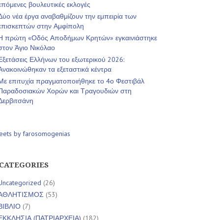
επόμενες βουλευτικές εκλογές
Δύο νέα έργα αναβαθμίζουν την εμπειρία των
επισκεπτών στην Αμφίπολη
Η πρώτη «Οδός Αποδήμων Κρητών» εγκαινιάστηκε
στον Άγιο Νικόλαο
Εξετάσεις Ελλήνων του εξωτερικού 2026:
Ανακοινώθηκαν τα εξεταστικά κέντρα
Με επιτυχία πραγματοποιήθηκε το 4ο Φεστιβάλ
Παραδοσιακών Χορών και Τραγουδιών στη
Δερβιτσάνη
eets by farosomogenias
CATEGORIES
Uncategorized
(26)
ΑΘΛΗΤΙΣΜΟΣ
(53)
ΒΙΒΛΙΟ
(7)
ΕΚΚΛΗΣΙΑ (ΠΑΤΡΙΑΡΧΕΙΑ)
(182)