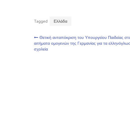
Tagged
Ελλάδα
Πλοήγηση
Θετική ανταπόκριση του Υπουργείου Παιδείας στ
αιτήματα ομογενών της Γερμανίας για τα ελληνόγλω
σχολεία
άρθρων