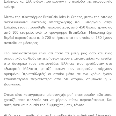
Ελλήνων και Ελληνίδων που έφυγαν την περίοδο της οικονομικής
κρίσης.
Μέσω της πλατφόρμας BrainGain Jobs in Greece, μέσω της οποίας
αναδεικνύονται ευκαιρίες απασχόλησης που υπάρχουν στην
Ελλάδα, έχουν προωθηθεί περισσότερες από 450 θέσεις εργασίας
από 100 εταιρείες ενώ το πρόγραμμα BrainReGain Mentoring έχει
δεχθεί περισσότερα από 700 αιτήσεις από τις οποίες οι 150 έχουν
ανατεθεί σε μέντορες.
«Το ουσιαστικότερο είναι ότι τόσο τα μέλη μας όσο και ένας
σημαντικός αριθμός επιχειρήσεων έχουν επαναπατρίσει και εντάξει
στο δυναμικό τους εκατοντάδες Έλληνες που εργάζονταν στο
εξωτερικό. Μάλιστα, μεταξύ αυτών των εταιρειών υπάρχουν
ορισμένοι “πρωταθλητές” οι οποίοι μέσα σε ένα χρόνο έχουν
επαναπατρίσει περισσότερα από 50 άτομα», σημείωσε η κ.
Δουκάκου.
Όπως είπε, καταγράφεται μία συνεχής ροή επιστροφών. «Ωστόσο,
χρειαζόμαστε πολλούς για να φέρουν πίσω περισσότερους. Και
αυτή είναι και η ουσία της Συμμαχίας μας», τόνισε.
Αξίζει να σημειωθεί, ότι την Πρωτοβουλία BrainReGain-Ελληνισμός