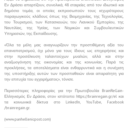
Εν Δράσει απαρτίζουν, συνολικά, 48 εταιρείες από τον ιδιωτικό και
δημόσιο τομέα, οι οποίες εκπροσωπούν τους ισχυρότερους
παραγωγικούς κλάδους όπως της Βιομηχανίας, της Τεχνολογίας,
του Τουρισμού, των Κατασκευών, του Λιανικού Εμπορίου, της
Ναυτιλίας, της Υγείας, των Νομικών και Συμβουλευτικών
Υπηρεσιών, της Εκπαίδευσης.
«Όλα τα μέλη μας αναγνωρίζουν την προστιθέμενη αξία του
επαναπατρισμού, όχι μόνο για τους ίδιους ως επιχειρήσεις και
στην προσέλκυση ταλαντούχων μυαλών, αλλά και στην
αναζωογόνηση της οικονομίας και της κοινωνίας. Παρά τις
προκλήσεις, τα αποτελέσματα είναι ενθαρρυντικά και η συνέχιση
της υποστήριξης αυτών των προσπαθειών είναι απαραίτητη για
την επιτυχία του εγχειρήματος», τόνισε.
Περισσότερες πληροφορίες για την Πρωτοβουλία BrainReGain-
Ελληνισμός Εν Δράσει, στον ιστότοπο: https://brainregain.gr/el και
τα κοινωνικά δίκτυα στο LinkedIn, YouTube, Facebook
/brainregain.gr.
(www.panhellenicpost.com)