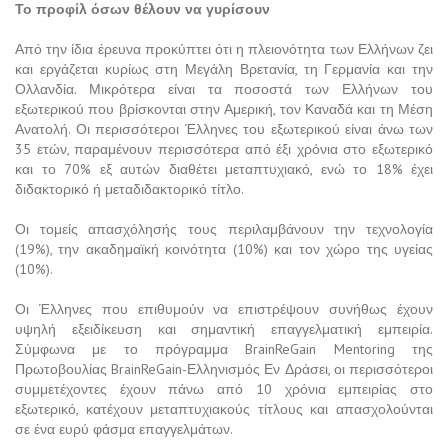
Το προφίλ όσων θέλουν να γυρίσουν
Από την ίδια έρευνα προκύπτει ότι η πλειονότητα των Ελλήνων ζει
και εργάζεται κυρίως στη Μεγάλη Βρετανία, τη Γερμανία και την
Ολλανδία. Μικρότερα είναι τα ποσοστά των Ελλήνων του
εξωτερικού που βρίσκονται στην Αμερική, τον Καναδά και τη Μέση
Ανατολή. Οι περισσότεροι Έλληνες του εξωτερικού είναι άνω των
35 ετών, παραμένουν περισσότερα από έξι χρόνια στο εξωτερικό
και το 70% εξ αυτών διαθέτει μεταπτυχιακό, ενώ το 18% έχει
διδακτορικό ή μεταδιδακτορικό τίτλο.
Οι τομείς απασχόλησής τους περιλαμβάνουν την τεχνολογία
(19%), την ακαδημαϊκή κοινότητα (10%) και τον χώρο της υγείας
(10%).
Οι Έλληνες που επιθυμούν να επιστρέψουν συνήθως έχουν
υψηλή εξειδίκευση και σημαντική επαγγελματική εμπειρία.
Σύμφωνα με το πρόγραμμα BrainReGain Mentoring της
Πρωτοβουλίας BrainReGain-Ελληνισμός Εν Δράσει, οι περισσότεροι
συμμετέχοντες έχουν πάνω από 10 χρόνια εμπειρίας στο
εξωτερικό, κατέχουν μεταπτυχιακούς τίτλους και απασχολούνται
σε ένα ευρύ φάσμα επαγγελμάτων.