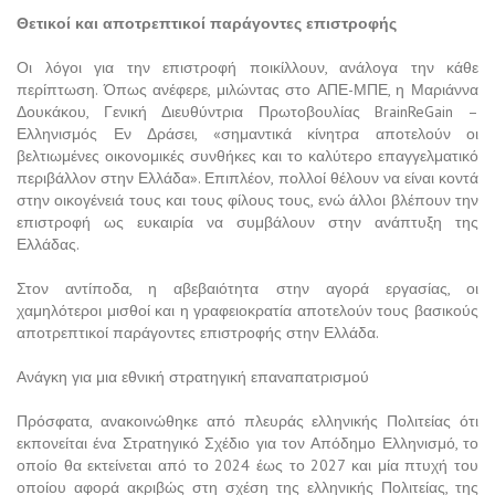
Θετικοί και αποτρεπτικοί παράγοντες επιστροφής
Οι λόγοι για την επιστροφή ποικίλλουν, ανάλογα την κάθε
περίπτωση. Όπως ανέφερε, μιλώντας στο ΑΠΕ-ΜΠΕ, η Μαριάννα
Δουκάκου, Γενική Διευθύντρια Πρωτοβουλίας BrainReGain –
Ελληνισμός Εν Δράσει, «σημαντικά κίνητρα αποτελούν οι
βελτιωμένες οικονομικές συνθήκες και το καλύτερο επαγγελματικό
περιβάλλον στην Ελλάδα». Επιπλέον, πολλοί θέλουν να είναι κοντά
στην οικογένειά τους και τους φίλους τους, ενώ άλλοι βλέπουν την
επιστροφή ως ευκαιρία να συμβάλουν στην ανάπτυξη της
Ελλάδας.
Στον αντίποδα, η αβεβαιότητα στην αγορά εργασίας, οι
χαμηλότεροι μισθοί και η γραφειοκρατία αποτελούν τους βασικούς
αποτρεπτικοί παράγοντες επιστροφής στην Ελλάδα.
Ανάγκη για μια εθνική στρατηγική επαναπατρισμού
Πρόσφατα, ανακοινώθηκε από πλευράς ελληνικής Πολιτείας ότι
εκπονείται ένα Στρατηγικό Σχέδιο για τον Απόδημο Ελληνισμό, το
οποίο θα εκτείνεται από το 2024 έως το 2027 και μία πτυχή του
οποίου αφορά ακριβώς στη σχέση της ελληνικής Πολιτείας, της