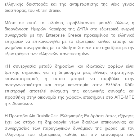
ελληνικής διασποράς και της αντιμετώπισης της νέας γενιάς
διασποράς, του «brain drain».
Μέσα σε αυτό το πλαίσιο, προβλέπονται, μεταξύ άλλων, η
διοργάνωση Ημερών Καριέρας της ΔΥΠΑ στο εξωτερικό, ενεργή
συνεργασία με την Enterprise Greece προκειμένου το ελληνικό
επιχειρείν να επικοινωνηθεί με το εξωτερικό, καθώς επίσης και
μνημόνιο συνεργασίας με το Study in Greece που σχετίζεται με την
εξωστρέφεια των ελληνικών πανεπιστημίων.
«Η συνεργασία μεταξύ δημοσίων και ιδιωτικών φορέων είναι
ζωτικής σημασίας για τη δημιουργία μιας εθνικής στρατηγικής
επαναπατρισμού, η οποία μπορεί να συμβάλει στην
ανταγωνιστικότητα και στην καινοτομία στην Ελλάδα. Κάθε
επιστροφή αποτελεί ενίσχυση της κοινωνικής συνοχής και
προσθήκη στην οικονομία της χώρας», επεσήμανε στο ΑΠΕ-ΜΠΕ
η κ. Δουκάκου.
Η Πρωτοβουλία BrainReGain-Ελληνισμός Εν Δράσει, όπως εξήγησε,
έχει ως στόχο τη δημιουργία νέων διαύλων επικοινωνίας και
συνεργασίας των παραγωγικών δυνάμεων της χώρας με τον
ελληνισμό του εξωτερικού, καθώς και την επαναφορά των