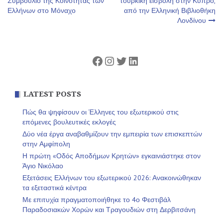
Συμβούλιο της Κοινότητας των
τουρκική εισβολή στην Κύπρο,
Ελλήνων στο Μόναχο
από την Ελληνική Βιβλιοθήκη
άρθρων
Λονδίνου
Facebook
Instagram
Twitter
Linkedin
LATEST POSTS
Πώς θα ψηφίσουν οι Έλληνες του εξωτερικού στις
επόμενες βουλευτικές εκλογές
Δύο νέα έργα αναβαθμίζουν την εμπειρία των επισκεπτών
στην Αμφίπολη
Η πρώτη «Οδός Αποδήμων Κρητών» εγκαινιάστηκε στον
Άγιο Νικόλαο
Εξετάσεις Ελλήνων του εξωτερικού 2026: Ανακοινώθηκαν
τα εξεταστικά κέντρα
Με επιτυχία πραγματοποιήθηκε το 4ο Φεστιβάλ
Παραδοσιακών Χορών και Τραγουδιών στη Δερβιτσάνη