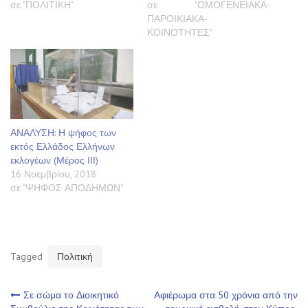
σε "ΠΟΛΙΤΙΚΗ"
σε "ΟΜΟΓΕΝΕΙΑΚΑ-
ΠΑΡΟΙΚΙΑΚΑ-
ΚΟΙΝΟΤΗΤΕΣ"
ΑΝΑΛΥΣΗ: Η ψήφος των
εκτός Ελλάδος Ελλήνων
εκλογέων (Μέρος ΙΙΙ)
16 Νοεμβρίου, 2018
σε "ΨΗΦΟΣ ΑΠΟΔΗΜΩΝ"
Tagged
Πολιτική
Πλοήγηση
Σε σώμα το Διοικητικό
Αφιέρωμα στα 50 χρόνια από την