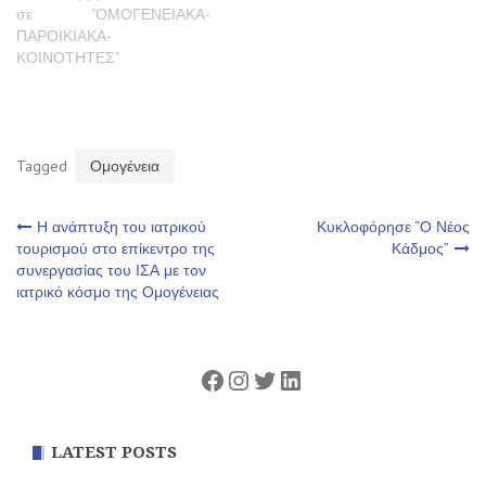
σε "ΟΜΟΓΕΝΕΙΑΚΑ-
ΠΑΡΟΙΚΙΑΚΑ-
ΚΟΙΝΟΤΗΤΕΣ"
Tagged
Ομογένεια
Πλοήγηση
Η ανάπτυξη του ιατρικού
Κυκλοφόρησε “Ο Νέος
τουρισμού στο επίκεντρο της
Κάδμος”
συνεργασίας του ΙΣΑ με τον
άρθρων
ιατρικό κόσμο της Ομογένειας
Facebook
Instagram
Twitter
Linkedin
LATEST POSTS