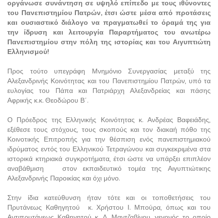
οργάνωσε συνάντηση σε υψηλό επίπεδο με τους ιθύνοντες
του Πανεπιστημίου Πατρών, έτσι ώστε μέσα από προτάσεις
και ουσιαστικό διάλογο να πραγματωθεί το όραμά της για
την ίδρυση και λειτουργία Παραρτήματος του ανωτέρω
Πανεπιστημίου στην πόλη της ιστορίας και του Αιγυπτιώτη
Ελληνισμού!
Προς τούτο υπεγράφη Μνημόνιο Συνεργασίας μεταξύ της
Αλεξανδρινής Κοινότητας και του Πανεπιστημίου Πατρών, υπό τα
ευλογίας του Πάπα και Πατριάρχη Αλεξανδρείας και πάσης
Αφρικής κ.κ. Θεοδώρου Β΄.
Ο Πρόεδρος της Ελληνικής Κοινότητας κ. Ανδρέας Βαφειάδης,
εξέθεσε τους στόχους, τους σκοπούς και τον διακαή πόθο της
Κοινοτικής Επιτροπής για την θέσπιση ενός πανεπιστημιακού
ιδρύματος εντός του Ελληνικού Τετραγώνου και συγκεκριμένα στα
ιστορικά κτηριακά συγκροτήματα, έτσι ώστε να υπάρξει επιπλέον
αναβάθμιση στον εκπαιδευτικό τομέα της Αιγυπτιώτικης
Αλεξανδρινής Παροικίας και όχι μόνο.
Στην ίδια κατεύθυνση ήταν τότε και οι τοποθετήσεις του
Πρυτάνεως Καθηγητού κ. Χρήστου Ι. Μπούρα, όπως και του
Αντιπρυτάνεως Καθηγητού κ. Δ. Μαντζαβίνου, γεγονός το οποίο