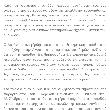
Κατά τη συνάντηση, οι δύο πλευρές συζήτησαν τρόπους
ενίσχυσης της συνεργασίας, μέσω της ανταλλαγής ερευνητών και
φοιτητών και της θέσπισης κοινών προγραμμάτων σπουδών, τα
οποία θα συμβάλλουν στην άνοδο του ακαδημαϊκού επιπέδου των
φοιτητών, στην ενίσχυση των πολιτιστικών ανταλλαγών και στη
δημιουργία ισχυρών δικτύων επιστημονικών σχέσεων μεταξύ των
δύο χωρών.
Ο Δρ. Ashour αναφέρθηκε επίσης στην αξιοσημείωτη πρόοδο που
επιτεύχθηκε στην Αίγυπτο στον τομέα των υποδομών, τονίζοντας
ότι αυτή η πρόοδος έχει δημιουργήσει ένα ελκυστικό επενδυτικό
περιβάλλον στον τομέα της τριτοβάθμιας εκπαίδευσης και της
επιστημονικής έρευνας. Αυτό φάνηκε στην ίδρυση παραρτημάτων
πολλών διεθνών πανεπιστημίων στην Αραβική Δημοκρατία της
Αιγύπτου, γεγονός που ενισχύει τη θέση της Αιγύπτου ως
κορυφαίου εκπαιδευτικού και επενδυτικού προορισμού.
Στο πλαίσιο αυτό, οι δύο πλευρές συζήτησαν τα βήματα ίδρυσης
παραρτήματος του Ελληνικού Πανεπιστημίου Πατρών στην
Αλεξάνδρεια, το οποίο θα προσφέρει προγράμματα σπουδών
στους τομείς της μηχανικής, των τεχνών, της κοινωνιολογίας, της
διοίκησης και της υγείας, σε προπτυχιακό και μεταπτυχιακό