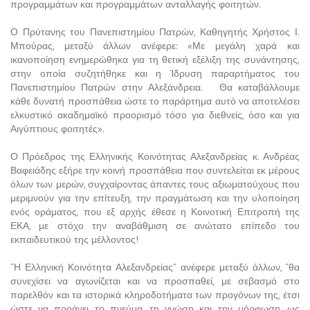
προγραμμάτων και προγραμμάτων ανταλλαγής φοιτητών.
Ο Πρύτανης του Πανεπιστημίου Πατρών, Καθηγητής Χρήστος Ι.
Μπούρας, μεταξύ άλλων ανέφερε: «Με μεγάλη χαρά και
ικανοποίηση ενημερώθηκα για τη θετική εξέλιξη της συνάντησης,
στην οποία συζητήθηκε και η Ίδρυση παραρτήματος του
Πανεπιστημίου Πατρών στην Αλεξάνδρεια. Θα καταβάλλουμε
κάθε δυνατή προσπάθεια ώστε το παράρτημα αυτό να αποτελέσει
ελκυστικό ακαδημαϊκό προορισμό τόσο για διεθνείς, όσο και για
Αιγύπτιους φοιτητές».
Ο Πρόεδρος της Ελληνικής Κοινότητας Αλεξανδρείας κ. Ανδρέας
Βαφειάδης εξήρε την κοινή προσπάθεια που συντελείται εκ μέρους
όλων των μερών, συγχαίροντας άπαντες τους αξιωματούχους που
μεριμνούν για την επίτευξη, την πραγμάτωση και την υλοποίηση
ενός οράματος, που εξ αρχής έθεσε η Κοινοτική Επιτροπή της
ΕΚΑ, με στόχο την αναβάθμιση σε ανώτατο επίπεδο του
εκπαιδευτικού της μέλλοντος!
“Η Ελληνική Κοινότητα Αλεξανδρείας” ανέφερε μεταξύ άλλων, “θα
συνεχίσει να αγωνίζεται και να προσπαθεί, με σεβασμό στο
παρελθόν και τα ιστορικά κληροδοτήματα των προγόνων της, έτσι
ώστε να προάγει το πνεύμα, τη γνώση και την μόρφωση, ως