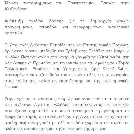
Ίδρυση παραρτήματος του Πανεπιστημίου Πατρών στην
Αλεξάνδρεια.
Ανάπτυξη σχεδίου δράσης για τη δημιουργία κοινών
προγραμμάτων σπουδών και προγραμμάτων ανταλλαγής
φοιτητών.
Ο Υπουργός Ανώτατης Εκπαίδευσης και Επιστημονικής Έρευνας,
Δρ. Ayman Ashour, υπεδέχθη τον Πρέσβυ της Ελλάδας στο Κάιρο, κ.
Νικόλαο Παπαγεωργίου στα κεντρικά γραφεία του Υπουργείου στη
Νέα Διοικητική Πρωτεύουσα, παρουσία του επικεφαλής του Τομέα
Πολιτιστικών Θεμάτων και Υποτροφιών, Δρα Sherif Saleh,
προκειμένου να συζητηθούν τρόποι ανάπτυξης της συνεργασίας
στον τομέα της ανώτατης εκπαίδευσης και της επιστημονικής
έρευνας.
Στην αρχή της συνάντησης, ο Δρ. Ayman Ashour τόνισε τη σημασία
των σχέσεων Αιγύπτου-Ελλάδας, επισημαίνοντας τις επιτυχίες
που έχουν σημειωθεί στα κοινά ερευνητικά προγράμματα σε
διάφορους τομείς και το ενδιαφέρον της Αιγύπτου να ενισχύσει την
ακαδημαϊκή συνεργασία μεταξύ των δύο χωρών στον τομέα της
ανώτατης εκπαίδευσης και της επιστημονικής έρευνας.