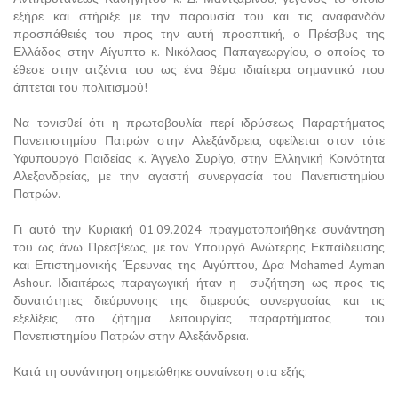
εξήρε και στήριξε με την παρουσία του και τις αναφανδόν
προσπάθειές του προς την αυτή προοπτική, ο Πρέσβυς της
Ελλάδος στην Αίγυπτο κ. Νικόλαος Παπαγεωργίου, ο οποίος το
έθεσε στην ατζέντα του ως ένα θέμα ιδιαίτερα σημαντικό που
άπτεται του πολιτισμού!
Να τονισθεί ότι η πρωτοβουλία περί ιδρύσεως Παραρτήματος
Πανεπιστημίου Πατρών στην Αλεξάνδρεια, οφείλεται στον τότε
Υφυπουργό Παιδείας κ. Άγγελο Συρίγο, στην Ελληνική Κοινότητα
Αλεξανδρείας, με την αγαστή συνεργασία του Πανεπιστημίου
Πατρών.
Γι αυτό την Κυριακή 01.09.2024 πραγματοποιήθηκε συνάντηση
του ως άνω Πρέσβεως, με τον Υπουργό Ανώτερης Εκπαίδευσης
και Επιστημονικής Έρευνας της Αιγύπτου, Δρα Mohamed Ayman
Ashour. Ιδιαιτέρως παραγωγική ήταν η συζήτηση ως προς τις
δυνατότητες διεύρυνσης της διμερούς συνεργασίας και τις
εξελίξεις στο ζήτημα λειτουργίας παραρτήματος του
Πανεπιστημίου Πατρών στην Αλεξάνδρεια.
Κατά τη συνάντηση σημειώθηκε συναίνεση στα εξής: