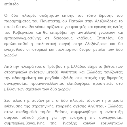
επίπεδο.
Οι δύο πλευρές συζήτησαν επίσης τον τόπο ίδρυσης του
παραρτήματος του Πανεπιστημίου Πατρών στην Αλεξάνδρεια, το
οποίο θα ανοίξει νέους ορίζοντες για φοιτητές και ερευνητές εντός
του Κυβερνείου και θα επιτρέψει την ανταλλαγή γνώσεων και
εμπειρογνωμοσύνης σε διάφορους κλάδους. Επιπλέον, θα
εμπλουτισθεί η πολιτιστική σκηνή στην Αλεξάνδρεια και θα
ενισχυθούν οι ιστορικοί και πολιτισμικοί δεσμοί μεταξύ των δύο
χωρών.
Από την πλευρά του, ο Πρέσβυς της Ελλάδος εξήρε το βάθος των
στρατηγικών σχέσεων μεταξύ Αιγύπτου και Ελλάδας, τονίζοντας
την αξιοσημείωτη και ραγδαία εξέλιξη στις πτυχές της διμερούς
συνεργασίας, προαναγγέλλοντας ελπιδοφόρες προοπτικές στο
μέλλον των σχέσεων των δύο χωρών.
Στο τέλος της συνάντησης, οι δύο πλευρές τόνισαν τη σημασία
ενίσχυσης της στρατηγικής εταιρικής σχέσης Αιγύπτου- Ελλάδας
στον ακαδημαϊκό τομέα. Επίσης, συμφωνήθηκε η ανάπτυξη
σαφούς οδικού χάρτη για την ενίσχυση της συνεργασίας,
συμπεριλαμβανομένης της έναρξης κοινών ερευνητικών