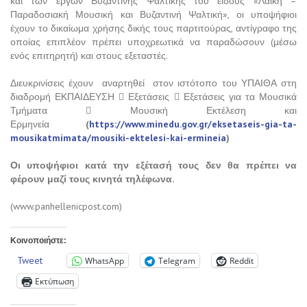
και των έργων Βυζαντινής Ψαλτικής του είδους «Λαϊκή –
Παραδοσιακή Μουσική και Βυζαντινή Ψαλτική», οι υποψήφιοι
έχουν το δικαίωμα χρήσης δικής τους παρτιτούρας, αντίγραφο της
οποίας επιπλέον πρέπει υποχρεωτικά να παραδώσουν (μέσω
ενός επιτηρητή) και στους εξεταστές.
Διευκρινίσεις έχουν αναρτηθεί στον ιστότοπο του ΥΠΑΙΘΑ στη
διαδρομή ΕΚΠΑΙΔΕΥΣΗ  Εξετάσεις  Εξετάσεις για τα Μουσικά
Τμήματα  Μουσική Εκτέλεση και
Ερμηνεία
(
https://www.minedu.gov.gr/eksetaseis-gia-ta-
mousikatmimata/mousiki-ektelesi-kai-ermineia
)
Οι υποψήφιοι κατά την εξέτασή τους δεν θα πρέπει να
φέρουν μαζί τους κινητά τηλέφωνα.
(www.panhellenicpost.com)
Κοινοποιήστε:
Tweet
WhatsApp
Telegram
Reddit
Εκτύπωση