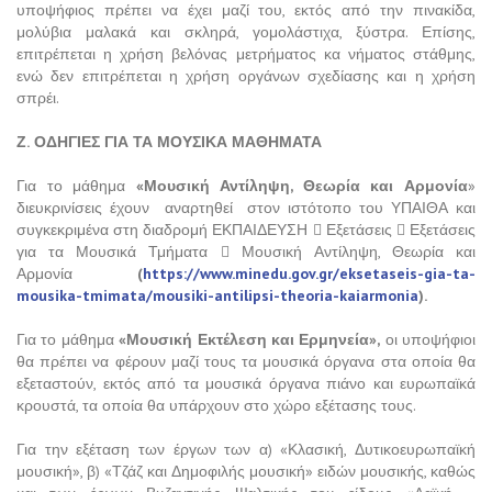
υποψήφιος πρέπει να έχει μαζί του, εκτός από την πινακίδα,
μολύβια μαλακά και σκληρά, γομολάστιχα, ξύστρα. Επίσης,
επιτρέπεται η χρήση βελόνας μετρήματος κα νήματος στάθμης,
ενώ δεν επιτρέπεται η χρήση οργάνων σχεδίασης και η χρήση
σπρέι.
Ζ.
ΟΔΗΓΙΕΣ ΓΙΑ ΤΑ ΜΟΥΣΙΚΑ ΜΑΘΗΜΑΤΑ
Για το μάθημα
«Μουσική Αντίληψη, Θεωρία και Αρμονία
»
διευκρινίσεις έχουν αναρτηθεί στον ιστότοπο του ΥΠΑΙΘΑ και
συγκεκριμένα στη διαδρομή ΕΚΠΑΙΔΕΥΣΗ  Εξετάσεις  Εξετάσεις
για τα Μουσικά Τμήματα  Μουσική Αντίληψη, Θεωρία και
Αρμονία
(
https://www.minedu.gov.gr/eksetaseis-gia-ta-
mousika-tmimata/mousiki-antilipsi-theoria-kaiarmonia
).
Για το μάθημα
«Μουσική Εκτέλεση και Ερμηνεία»,
οι υποψήφιοι
θα πρέπει να φέρουν μαζί τους τα μουσικά όργανα στα οποία θα
εξεταστούν, εκτός από τα μουσικά όργανα πιάνο και ευρωπαϊκά
κρουστά, τα οποία θα υπάρχουν στο χώρο εξέτασης τους.
Για την εξέταση των έργων των α) «Κλασική, Δυτικοευρωπαϊκή
μουσική», β) «Τζάζ και Δημοφιλής μουσική» ειδών μουσικής, καθώς