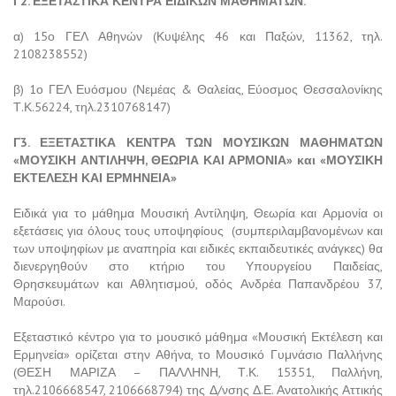
Γ2. ΕΞΕΤΑΣΤΙΚΑ ΚΕΝΤΡΑ ΕΙΔΙΚΩΝ ΜΑΘΗΜΑΤΩΝ.
α) 15ο ΓΕΛ Αθηνών (Κυψέλης 46 και Παξών, 11362, τηλ.
2108238552)
β) 1ο ΓΕΛ Ευόσμου (Νεμέας & Θαλείας, Εύοσμος Θεσσαλονίκης
Τ.Κ.56224, τηλ.2310768147)
Γ3. ΕΞΕΤΑΣΤΙΚΑ ΚΕΝΤΡΑ ΤΩΝ ΜΟΥΣΙΚΩΝ ΜΑΘΗΜΑΤΩΝ
«ΜΟΥΣΙΚΗ ΑΝΤΙΛΗΨΗ, ΘΕΩΡΙΑ ΚΑΙ ΑΡΜΟΝΙΑ» και «ΜΟΥΣΙΚΗ
ΕΚΤΕΛΕΣΗ ΚΑΙ ΕΡΜΗΝΕΙΑ»
Ειδικά για το μάθημα Μουσική Αντίληψη, Θεωρία και Αρμονία οι
εξετάσεις για όλους τους υποψηφίους (συμπεριλαμβανομένων και
των υποψηφίων με αναπηρία και ειδικές εκπαιδευτικές ανάγκες) θα
διενεργηθούν στο κτήριο του Υπουργείου Παιδείας,
Θρησκευμάτων και Αθλητισμού, οδός Ανδρέα Παπανδρέου 37,
Μαρούσι.
Εξεταστικό κέντρο για το μουσικό μάθημα «Μουσική Εκτέλεση και
Ερμηνεία» ορίζεται στην Αθήνα, το Μουσικό Γυμνάσιο Παλλήνης
(ΘΕΣΗ ΜΑΡΙΖΑ – ΠΑΛΛΗΝΗ, Τ.Κ. 15351, Παλλήνη,
τηλ.2106668547, 2106668794) της Δ/νσης Δ.Ε. Ανατολικής Αττικής