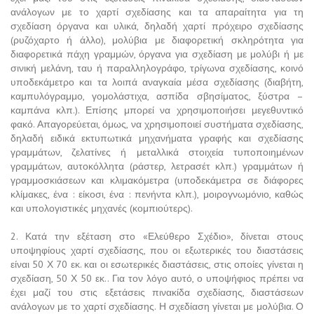
ανάλογων με το χαρτί σχεδίασης και τα απαραίτητα για τη
σχεδίαση όργανα και υλικά, δηλαδή χαρτί πρόχειρο σχεδίασης
(ρυζόχαρτο ή άλλο), μολύβια με διαφορετική σκληρότητα για
διαφορετικά πάχη γραμμών, όργανα για σχεδίαση με μολύβι ή με
σινική μελάνη, ταυ ή παραλληλογράφο, τρίγωνα σχεδίασης, κοινό
υποδεκάμετρο και τα λοιπά αναγκαία μέσα σχεδίασης (διαβήτη,
καμπυλόγραμμο, γομολάστιχα, ασπίδα σβησίματος, ξύστρα –
καμπάνα κλπ.). Επίσης μπορεί να χρησιμοποιήσει μεγεθυντικό
φακό. Απαγορεύεται, όμως, να χρησιμοποιεί συστήματα σχεδίασης,
δηλαδή ειδικά εκτυπωτικά μηχανήματα γραφής και σχεδίασης
γραμμάτων, ζελατίνες ή μεταλλικά στοιχεία τυποποιημένων
γραμμάτων, αυτοκόλλητα (ράστερ, λετρασέτ κλπ.) γραμμάτων ή
γραμμοσκιάσεων και κλιμακόμετρα (υποδεκάμετρα σε διάφορες
κλίμακες, ένα : είκοσι, ένα : πενήντα κλπ.), μοιρογνωμόνιο, καθώς
και υπολογιστικές μηχανές (κομπιούτερς).
2. Κατά την εξέταση στο «Ελεύθερο Σχέδιο», δίνεται στους
υποψηφίους χαρτί σχεδίασης, που οι εξωτερικές του διαστάσεις
είναι 50 Χ 70 εκ. και οι εσωτερικές διαστάσεις, στις οποίες γίνεται η
σχεδίαση, 50 Χ 50 εκ.. Για τον λόγο αυτό, ο υποψήφιος πρέπει να
έχει μαζί του στις εξετάσεις πινακίδα σχεδίασης, διαστάσεων
ανάλογων με το χαρτί σχεδίασης. Η σχεδίαση γίνεται με μολύβια. Ο