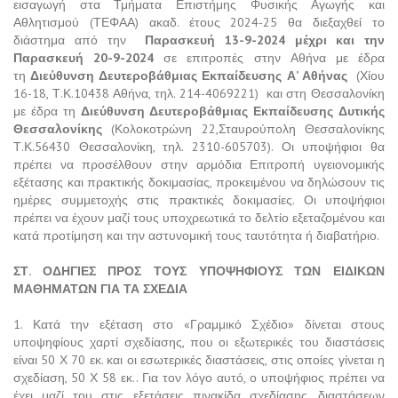
εισαγωγή στα Τμήματα Επιστήμης Φυσικής Αγωγής και
Αθλητισμού (ΤΕΦΑΑ) ακαδ. έτους 2024-25 θα διεξαχθεί το
διάστημα από την
Παρασκευή 13-9-2024 μέχρι και την
Παρασκευή 20-9-2024
σε επιτροπές στην Αθήνα με έδρα
τη
Διεύθυνση Δευτεροβάθμιας Εκπαίδευσης Α’ Αθήνας
(Χίου
16-18, Τ.Κ.10438 Αθήνα, τηλ. 214-4069221) και στη Θεσσαλονίκη
με έδρα τη
Διεύθυνση Δευτεροβάθμιας Εκπαίδευσης Δυτικής
Θεσσαλονίκης
(Κολοκοτρώνη 22,Σταυρούπολη Θεσσαλονίκης
Τ.Κ.56430 Θεσσαλονίκη, τηλ. 2310-605703). Οι υποψήφιοι θα
πρέπει να προσέλθουν στην αρμόδια Επιτροπή υγειονομικής
εξέτασης και πρακτικής δοκιμασίας, προκειμένου να δηλώσουν τις
ημέρες συμμετοχής στις πρακτικές δοκιμασίες. Οι υποψήφιοι
πρέπει να έχουν μαζί τους υποχρεωτικά το δελτίο εξεταζομένου και
κατά προτίμηση και την αστυνομική τους ταυτότητα ή διαβατήριο.
ΣΤ. ΟΔΗΓΙΕΣ ΠΡΟΣ ΤΟΥΣ ΥΠΟΨΗΦΙΟΥΣ ΤΩΝ ΕΙΔΙΚΩΝ
ΜΑΘΗΜΑΤΩΝ ΓΙΑ ΤΑ ΣΧΕΔΙΑ
1. Κατά την εξέταση στο «Γραμμικό Σχέδιο» δίνεται στους
υποψηφίους χαρτί σχεδίασης, που οι εξωτερικές του διαστάσεις
είναι 50 Χ 70 εκ. και οι εσωτερικές διαστάσεις, στις οποίες γίνεται η
σχεδίαση, 50 Χ 58 εκ.. Για τον λόγο αυτό, ο υποψήφιος πρέπει να
έχει μαζί του στις εξετάσεις πινακίδα σχεδίασης, διαστάσεων