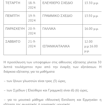
ΤΕΤΑΡΤΗ
18-9-
ΕΛΕΥΘΕΡΟ ΣΧΕΔΙΟ
13.30 μ.μ.
2024
ΠΕΜΠΤΗ
19-9-
ΓΡΑΜΜΙΚΟ ΣΧΕΔΙΟ
13:30 μ.μ.
2024
ΠΑΡΑΣΚΕΥΗ
20-9-
ΓΑΛΛΙΚΑ
16.00 μ.μ.
2024
ΣΑΒΒΑΤΟ
21-9-
12.00
2024
ΙΣΠΑΝΙΚΑΙΤΑΛΙΚΑ
μ.μ.16.00
μ.μ.
Η προσέλευση των υποψηφίων στις αίθουσες εξέτασης γίνεται 30
λεπτά τουλάχιστον πριν από την έναρξη των εξετάσεων. Η
διάρκεια εξέτασης για τα μαθήματα:
– των ξένων γλωσσών είναι τρεις (3) ώρες,
– των Σχεδίων ( Ελεύθερο και Γραμμικό) είναι έξι (6) ώρες,
– για το μουσικό μάθημα «Μουσική Εκτέλεση και Ερμηνεία» η
εξέταση της φωνητικής ή οργανικής μουσικής