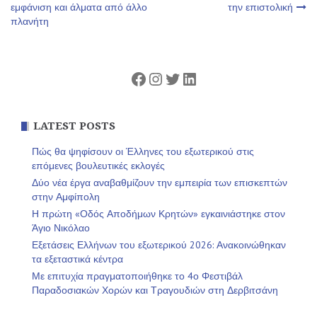
εμφάνιση και άλματα από άλλο
την επιστολική
άρθρων
πλανήτη
Facebook
Instagram
Twitter
Linkedin
LATEST POSTS
Πώς θα ψηφίσουν οι Έλληνες του εξωτερικού στις
επόμενες βουλευτικές εκλογές
Δύο νέα έργα αναβαθμίζουν την εμπειρία των επισκεπτών
στην Αμφίπολη
Η πρώτη «Οδός Αποδήμων Κρητών» εγκαινιάστηκε στον
Άγιο Νικόλαο
Εξετάσεις Ελλήνων του εξωτερικού 2026: Ανακοινώθηκαν
τα εξεταστικά κέντρα
Με επιτυχία πραγματοποιήθηκε το 4ο Φεστιβάλ
Παραδοσιακών Χορών και Τραγουδιών στη Δερβιτσάνη