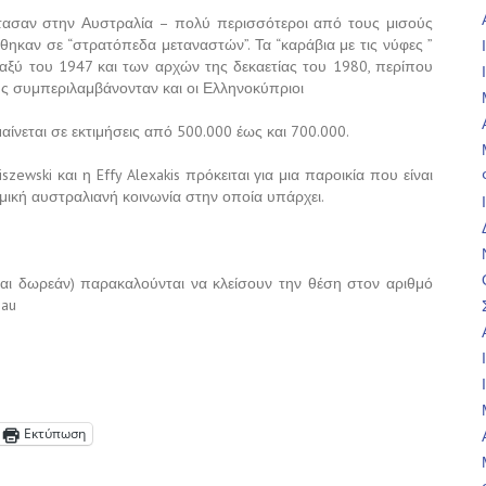
τασαν στην Αυστραλία – πολύ περισσότεροι από τους μισούς
ηκαν σε “στρατόπεδα μεταναστών”. Τα “καράβια με τις νύφες ”
ξύ του 1947 και των αρχών της δεκαετίας του 1980, περίπου
ς συμπεριλαμβάνονταν και οι Ελληνοκύπριοι
αίνεται σε εκτιμήσεις από 500.000 έως και 700.000.
ewski και η Effy Alexakis πρόκειται για μια παροικία που είναι
μική αυστραλιανή κοινωνία στην οποία υπάρχει.
αι δωρεάν) παρακαλούνται να κλείσουν την θέση στον αριθμό
.au
Εκτύπωση