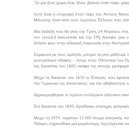
“Σε μια ξένη χώρα ένας ξένος βρίσκει έναν τάφο, μα
Aυτή είναι η επιγραφή στον τάφο του Αντώνη Μανώλ
Μανώλης ήταν από τους πρώτους Έλληνες που πάτη
Μια διάλεξη που θα γίνει την Τρίτη, 24 Απριλίου, στι
τον Leonard Janiszewski και την Effy Alexakis (και 
άπλετο φως στην ελληνική παρουσία στην Αυστραλία
Σύμφωνα με τους ομιλητές μπορεί να μην μάθουμε 
αυστραλιανό έδαφος – όπως στην Οδύσσεια του Ομήρ
της δεκαετίας του 1800, σκάφη της εποχής μετέφερα
Μέχρι τη δεκαετία του 1850 οι Έλληνες που έφτα
την “τυραννία της απόστασης” και την αβεβαιότητα τ
Δημιουργήθηκαν οι πρώτοι συλλογικοί ελληνικοί οικ
Στη δεκαετία του 1890, ιδρύθηκαν επίσημες ελληνικές
Μέχρι το 1939, περίπου 15.000 άτομα ελληνικής κ
Πόλεμο, σημειώθηκε μια μεγαλύτερη, ταχύτερη και π