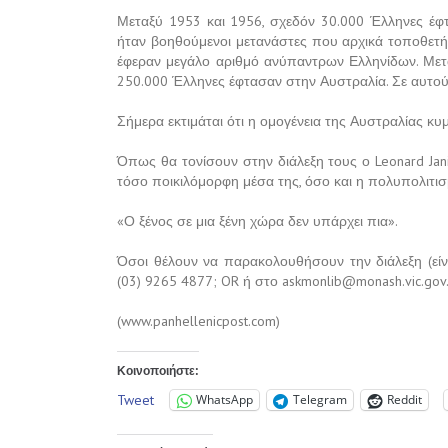
Μεταξύ 1953 και 1956, σχεδόν 30.000 Έλληνες έφ
ήταν βοηθούμενοι μετανάστες που αρχικά τοποθετήθ
έφεραν μεγάλο αριθμό ανύπαντρων Ελληνίδων. Μετα
250.000 Έλληνες έφτασαν στην Αυστραλία. Σε αυτού
Σήμερα εκτιμάται ότι η ομογένεια της Αυστραλίας κυμ
Όπως θα τονίσουν στην διάλεξη τους ο Leonard Janisz
τόσο ποικιλόμορφη μέσα της, όσο και η πολυπολιτισ
«Ο ξένος σε μια ξένη χώρα δεν υπάρχει πια».
Όσοι θέλουν να παρακολουθήσουν την διάλεξη (είν
(03) 9265 4877; OR ή στο
askmonlib@monash.vic.gov
(www.panhellenicpost.com)
Κοινοποιήστε:
Tweet
WhatsApp
Telegram
Reddit