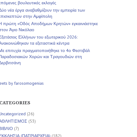
επόμενες βουλευτικές εκλογές
Δύο νέα έργα αναβαθμίζουν την εμπειρία των
επισκεπτών στην Αμφίπολη
Η πρώτη «Οδός Αποδήμων Κρητών» εγκαινιάστηκε
στον Άγιο Νικόλαο
Εξετάσεις Ελλήνων του εξωτερικού 2026:
Ανακοινώθηκαν τα εξεταστικά κέντρα
Με επιτυχία πραγματοποιήθηκε το 4ο Φεστιβάλ
Παραδοσιακών Χορών και Τραγουδιών στη
Δερβιτσάνη
eets by farosomogenias
CATEGORIES
Uncategorized
(26)
ΑΘΛΗΤΙΣΜΟΣ
(53)
ΒΙΒΛΙΟ
(7)
ΕΚΚΛΗΣΙΑ (ΠΑΤΡΙΑΡΧΕΙΑ)
(182)