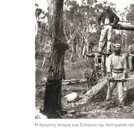
Η άγνωστη ιστορια των Ελλήνων της Αυστραλίας κατ