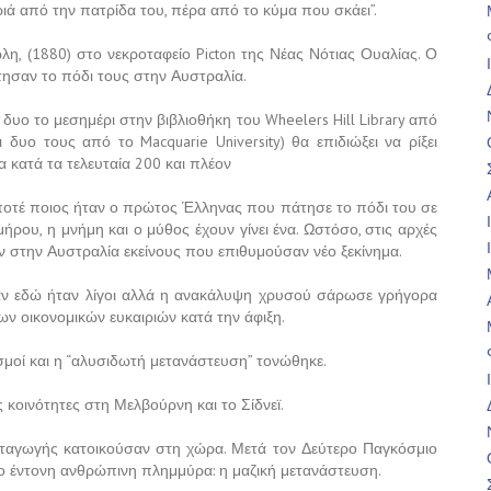
κριά από την πατρίδα του, πέρα από το κύμα που σκάει”.
η, (1880) στο νεκροταφείο Picton της Νέας Νότιας Ουαλίας. Ο
σαν το πόδι τους στην Αυστραλία.
ς δυο το μεσημέρι στην βιβλιοθήκη του Wheelers Hill Library από
οι δυο τους από το Macquarie University) θα επιδιώξει να ρίξει
 κατά τα τελευταία 200 και πλέον
ποτέ ποιος ήταν ο πρώτος Έλληνας που πάτησε το πόδι του σε
ου, η μνήμη και ο μύθος έχουν γίνει ένα. Ωστόσο, στις αρχές
ν στην Αυστραλία εκείνους που επιθυμούσαν νέο ξεκίνημα.
ναν εδώ ήταν λίγοι αλλά η ανακάλυψη χρυσού σάρωσε γρήγορα
ων οικονομικών ευκαιριών κατά την άφιξη.
ισμοί και η “αλυσιδωτή μετανάστευση” τονώθηκε.
 κοινότητες στη Μελβούρνη και το Σίδνεϊ.
αταγωγής κατοικούσαν στη χώρα. Μετά τον Δεύτερο Παγκόσμιο
ιο έντονη ανθρώπινη πλημμύρα: η μαζική μετανάστευση.