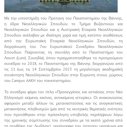
Με την υποστήριξη του Πρύτανη του Πανεπιστημίου της Βιέννης,
η έδρα Νεοελληνικών Σπουδών, το Τμήμα Βυζαντινών και
Νεοελληνικών Σπουδών και η Αυστριακή Εταιρεία Νεοελληνικών
Σπουδών ανέλαβαν με ιδιαίτερη χαρά και τιμή, κατόπιν αναθέσεως
από την Ευρωπαϊκή Εταιρεία Νεοελληνικών Σπουδών, τη
διοργάνωση του 7ου Eυρωπαϊκού Συνεδρίου Νεοελληνικών
Σπουδών. Παίρνοντας τη σκυτάλη από το Πανεπιστήμιο του
Λουντ (Lund, Σουηδία), όπου πραγματοποιήθηκε το προηγούμενο
συνέδριο το 2018, το Πανεπιστήμιο της Βιέννης διοργανώνει από
τις 11 έως τις 14 Σεπτεμβρίου 2023 τη μεγαλύτερη ακαδημαϊκή
συνάντηση Νεοελληνικών Σπουδών στην Ευρώπη στους χώρους
του Campus AAKH του πανεπιστημίου.
Το συνέδριο φέρει τον τίτλο «Προσεγγίσεις και εστιάσεις στον Νέο
Ελληνισμό: κείμενα, εικόνες, αντικείμενα, ιστορίες». Οι ανακοινώσεις
αφορούν μεταξύ άλλων τις μεταναστεύσεις και τις αναγκαστικές
μετακινήσεις πληθυσμών (μία από τις κεντρικές θεματικές ενότητες
που προτάθηκαν στην πρόσκληση υποβολής περιλήψεων λόγω
της χρονικής σύμπτωσης του συνεδρίου με τα εκατό χρόνια από
τη συνθήκη της Λωζάνης), χειρόγραφα του ύστερου μεσαίωνα και