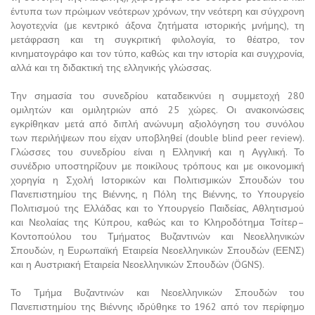
έντυπα των πρώιμων νεότερων χρόνων, την νεότερη και σύγχρονη
λογοτεχνία (με κεντρικό άξονα ζητήματα ιστορικής μνήμης), τη
μετάφραση και τη συγκριτική φιλολογία, το θέατρο, τον
κινηματογράφο και τον τύπο, καθώς και την ιστορία και συγχρονία,
αλλά και τη διδακτική της ελληνικής γλώσσας.
Την σημασία του συνεδρίου καταδεικνύει η συμμετοχή 280
ομιλητών και ομιλητριών από 25 χώρες. Οι ανακοινώσεις
εγκρίθηκαν μετά από διπλή ανώνυμη αξιολόγηση του συνόλου
των περιλήψεων που είχαν υποβληθεί (double blind peer review).
Γλώσσες του συνεδρίου είναι η Ελληνική και η Αγγλική. Το
συνέδριο υποστηρίζουν με ποικίλους τρόπους και με οικονομική
χορηγία η Σχολή Ιστορικών και Πολιτισμικών Σπουδών του
Πανεπιστημίου της Βιέννης, η Πόλη της Βιέννης, το Υπουργείο
Πολιτισμού της Ελλάδας και το Υπουργείο Παιδείας, Αθλητισμού
και Νεολαίας της Κύπρου, καθώς και το Κληροδότημα Τσίτερ–
Κοντοπούλου του Τμήματος Βυζαντινών και Νεοελληνικών
Σπουδών, η Ευρωπαϊκή Εταιρεία Νεοελληνικών Σπουδών (ΕΕΝΣ)
και η Αυστριακή Εταιρεία Νεοελληνικών Σπουδών (ÖGNS).
Το Τμήμα Βυζαντινών και Νεοελληνικών Σπουδών του
Πανεπιστημίου της Βιέννης ιδρύθηκε το 1962 από τον περίφημο