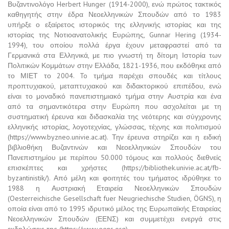
Βυζαντινολόγο Herbert Hunger (1914-2000), ενώ πρώτος τακτικός
καθηγητής στην έδρα Νεοελληνικών Σπουδών από το 1983
υπήρξε ο εξαίρετος ιστορικός της ελληνικής ιστορίας και της
ιστορίας της Νοτιοανατολικής Ευρώπης, Gunnar Hering (1934-
1994), του οποίου πολλά έργα έχουν μεταφραστεί από τα
Γερμανικά στα Ελληνικά, με πιο γνωστή τη δίτομη Ιστορία των
Πολιτικών Κομμάτων στην Ελλάδα, 1821-1936, που εκδόθηκε από
το ΜΙΕΤ το 2004. To τμήμα παρέχει σπουδές και τίτλους
προπτυχιακού, μεταπτυχιακού και διδακτορικού επιπέδου, ενώ
είναι το μοναδικό πανεπιστημιακό τμήμα στην Αυστρία και ένα
από τα σημαντικότερα στην Ευρώπη που ασχολείται με τη
συστηματική έρευνα και διδασκαλία της νεότερης και σύγχρονης
ελληνικής ιστορίας, λογοτεχνίας, γλώσσας, τέχνης και πολιτισμού
(https://www.byzneo.univie.ac.at). Την έρευνα στηρίζει και η ειδική
βιβλιοθήκη Βυζαντινών και Νεοελληνικών Σπουδών του
Πανεπιστημίου με περίπου 50.000 τόμους και πολλούς διεθνείς
επισκέπτες και χρήστες (https://bibliothek.univie.ac.at/fb-
byzantinistik/). Από μέλη και φοιτητές του τμήματος ιδρύθηκε το
1988 η Αυστριακή Εταιρεία Νεοελληνικών Σπουδών
(Oesterreichische Gesellschaft fuer Neugriechische Studien, ÖGNS), η
οποία είναι από το 1995 ιδρυτικό μέλος της Ευρωπαϊκής Εταιρείας
Νεοελληνικών Σπουδών (ΕΕΝΣ) και συμμετέχει ενεργά στις