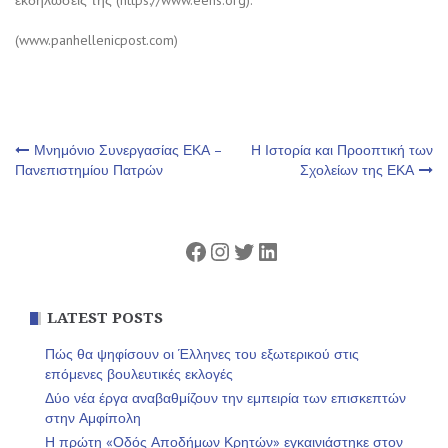
εκδηλώσεις της (https://www.eens.org).
(www.panhellenicpost.com)
Πλοήγηση
Μνημόνιο Συνεργασίας ΕΚΑ –
Η Ιστορία και Προοπτική των
Πανεπιστημίου Πατρών
Σχολείων της ΕΚΑ
άρθρων
Facebook
Instagram
Twitter
Linkedin
LATEST POSTS
Πώς θα ψηφίσουν οι Έλληνες του εξωτερικού στις
επόμενες βουλευτικές εκλογές
Δύο νέα έργα αναβαθμίζουν την εμπειρία των επισκεπτών
στην Αμφίπολη
Η πρώτη «Οδός Αποδήμων Κρητών» εγκαινιάστηκε στον