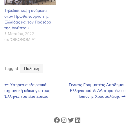
Τηλεδιάσκεψη ανάμεσα
στον Πρωθυπουργό της
Ελλάδας και τον Πρόεδρο
της Αιγύπτου
3 Μαρτίου, 2022
σε "ΟΙΚΟΝΟΜΙΑ"
Tagged
Πολιτική
Πλοήγηση
Υπηρεσία εξαιρετικά
Γενικός Γραμματέας Απόδημου
σημαντική ειδικά για τους
Ελληνισμού & ΔΔ παραμένει ο
Έλληνες του εξωτερικού
Ιωάννης Χρυσουλάκης
άρθρων
Facebook
Instagram
Twitter
Linkedin