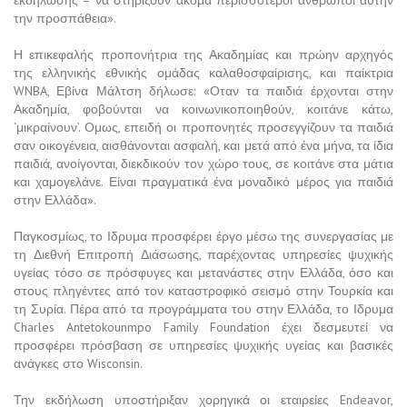
την προσπάθεια».
Η επικεφαλής προπονήτρια της Ακαδημίας και πρώην αρχηγός
της ελληνικής εθνικής ομάδας καλαθοσφαίρισης, και παίκτρια
WNBA, Εβίνα Μάλτση δήλωσε: «Οταν τα παιδιά έρχονται στην
Ακαδημία, φοβούνται να κοινωνικοποιηθούν, κοιτάνε κάτω,
‘μικραίνουν’. Ομως, επειδή οι προπονητές προσεγγίζουν τα παιδιά
σαν οικογένεια, αισθάνονται ασφαλή, και μετά από ένα μήνα, τα ίδια
παιδιά, ανοίγονται, διεκδικούν τον χώρο τους, σε κοιτάνε στα μάτια
και χαμογελάνε. Είναι πραγματικά ένα μοναδικό μέρος για παιδιά
στην Ελλάδα».
Παγκοσμίως, το Ιδρυμα προσφέρει έργο μέσω της συνεργασίας με
τη Διεθνή Επιτροπή Διάσωσης, παρέχοντας υπηρεσίες ψυχικής
υγείας τόσο σε πρόσφυγες και μετανάστες στην Ελλάδα, όσο και
στους πληγέντες από τον καταστροφικό σεισμό στην Τουρκία και
τη Συρία. Πέρα από τα προγράμματα του στην Ελλάδα, το Ιδρυμα
Charles Antetokounmpo Family Foundation έχει δεσμευτεί να
προσφέρει πρόσβαση σε υπηρεσίες ψυχικής υγείας και βασικές
ανάγκες στο Wisconsin.
Την εκδήλωση υποστήριξαν χορηγικά οι εταιρείες Endeavor,