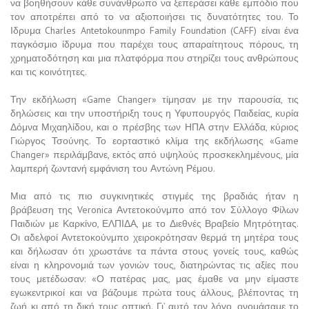
να βοηθήσουν κάθε συνάνθρωπο να ξεπεράσει κάθε εμπόδιο που
τον αποτρέπει από το να αξιοποιήσει τις δυνατότητες του. Το
Ιδρυμα Charles Antetokounmpo Family Foundation (CAFF) είναι ένα
παγκόσμιο ίδρυμα που παρέχει τους απαραίτητους πόρους, τη
χρηματοδότηση και μια πλατφόρμα που στηρίζει τους ανθρώπους
και τις κοινότητες.
Την εκδήλωση «Game Changer» τίμησαν με την παρουσία, τις
δηλώσεις και την υποστήριξη τους η Υφυπουργός Παιδείας, κυρία
Δόμνα Μιχαηλίδου, και ο πρέσβης των ΗΠΑ στην Ελλάδα, κύριος
Γιώργος Τσούνης. Το εορταστικό κλίμα της εκδήλωσης «Game
Changer» περιλάμβανε, εκτός από υψηλούς προσκεκλημένους, μία
λαμπερή ζωντανή εμφάνιση του Αντώνη Ρέμου.
Μια από τις πιο συγκινητικές στιγμές της βραδιάς ήταν η
βράβευση της Veronica Αντετοκούνμπο από τον Σύλλογο Φίλων
Παιδιών με Καρκίνο, ΕΛΠΙΔΑ, με το Διεθνές Βραβείο Μητρότητας.
Οι αδελφοί Αντετοκούνμπο χειροκρότησαν θερμά τη μητέρα τους
και δήλωσαν ότι χρωστάνε τα πάντα στους γονείς τους, καθώς
είναι η κληρονομιά των γονιών τους, διατηρώντας τις αξίες που
τους μετέδωσαν: «Ο πατέρας μας, μας έμαθε να μην είμαστε
εγωκεντρικοί και να βάζουμε πρώτα τους άλλους, βλέποντας τη
ζωή κι από τη δική τους οπτική. Γι’ αυτό τον λόγο, ονομάσαμε το