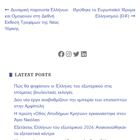
Πλοήγηση
Δυναμική παρουσία Ελλήνων
Ιδρύθηκε το Ευρωπαϊκό Ίδρυμα
και Ομογενών στη Διεθνή
Ελληνισμού (EHF)
Εκθεση Τροφίμων της Νέας
άρθρων
Υόρκης
Facebook
Instagram
Twitter
Linkedin
LATEST POSTS
Πώς θα ψηφίσουν οι Έλληνες του εξωτερικού στις
επόμενες βουλευτικές εκλογές
Δύο νέα έργα αναβαθμίζουν την εμπειρία των επισκεπτών
στην Αμφίπολη
Η πρώτη «Οδός Αποδήμων Κρητών» εγκαινιάστηκε στον
Άγιο Νικόλαο
Εξετάσεις Ελλήνων του εξωτερικού 2026: Ανακοινώθηκαν
τα εξεταστικά κέντρα