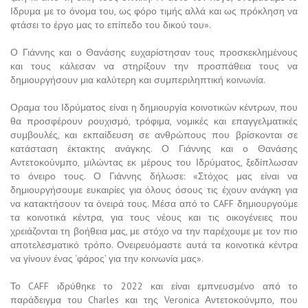
Ιδρυμα με το όνομα του, ως φόρο τιμής αλλά και ως πρόκληση να
φτάσει το έργο μας το επίπεδο του δικού του».
Ο Γιάννης και ο Θανάσης ευχαρίστησαν τους προσκεκλημένους
και τους κάλεσαν να στηρίξουν την προσπάθεια τους να
δημιουργήσουν μια καλύτερη και συμπεριληπτική κοινωνία.
Οραμα του Ιδρύματος είναι η δημιουργία κοινοτικών κέντρων, που
θα προσφέρουν ρουχισμό, τρόφιμα, νομικές και επαγγελματικές
συμβουλές, και εκπαίδευση σε ανθρώπους που βρίσκονται σε
κατάσταση έκτακτης ανάγκης. Ο Γιάννης και ο Θανάσης
Αντετοκούνμπο, μιλώντας εκ μέρους του Ιδρύματος, ξεδίπλωσαν
το όνειρο τους. Ο Γιάννης δήλωσε: «Στόχος μας είναι να
δημιουργήσουμε ευκαιρίες για όλους όσους τις έχουν ανάγκη για
να κατακτήσουν τα όνειρά τους. Μέσα από το CAFF δημιουργούμε
τα κοινοτικά κέντρα, για τους νέους και τις οικογένειες που
χρειάζονται τη βοήθεια μας, με στόχο να την παρέχουμε με τον πιο
αποτελεσματικό τρόπο. Ονειρευόμαστε αυτά τα κοινοτικά κέντρα
να γίνουν ένας ‘φάρος’ για την κοινωνία μας».
Το CAFF ιδρύθηκε το 2022 και είναι εμπνευσμένο από το
παράδειγμα του Charles και της Veronica Αντετοκούνμπο, που