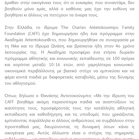
έμαθαν στην οικογένεια τους ότι οι ευκαιρίες που συναντάμε, δεν
βοηθούν μόνο εμάς, αλλά ο καθένας μας έχει την ευθύνη να
βοηθήσει κι άλλους να πετύχουν τα όνειρα τους.
Στην Ελλάδα, το ίδρυμα Τhe Charles Antetokounmpo Family
Foundation (CAFF) έχει δημιουργήσει ήδη ένα πρόγραμμα στην
Ακαδημία AntentokounBros, που δημιουργήθηκε σε συνεργασία με
τη Nike και το Ιδρυμα Ωνάση, και βρίσκεται ήδη στον 4ο χρόνο
λειτουργίας της. Η Ακαδημία προσφέρει ένα ετήσιο δωρεάν
πρόγραμμα αθλητικής και κοινωνικής εκπαίδευσης σε 100 αγόρια
και κορίτσια μεταξύ 10-16 ετών, από χαμηλότερα κοινωνικό-
οικονομικά περιβάλλοντα, με βασικό στόχο να εμπνεύσει και να
φέρει κοντά παιδιά με διαφορετικές καταβολές, μέσω της δύναμης
του αθλητισμού.
Οπως δήλωσε ο Θανάσης Αντετοκούνμπο: «Με την ίδρυση του
CAFF βοηθάμε ακόμη περισσότερα παιδιά να αναπτύξουν τις
ικανότητες τους, προσφέροντάς τους την κατάλληλη αθλητική
εκπαίδευση και καθοδήγηση, και τις υποδομές που χρειάζονται,
εμπνέοντας παράλληλα κι άλλους ανθρώπους να συμβάλουν στην
προσπάθειά μας, διευρύνοντας τη δυναμική όσων κάνει η
οικογένεια μας. Αυτός άλλωστε είναι ο στόχος της σημερινής
εκδήλωσης – να στηρίξουν ακόμα περισσότεροι άνθρωποι αυτήν