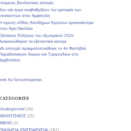
επόμενες βουλευτικές εκλογές
Δύο νέα έργα αναβαθμίζουν την εμπειρία των
επισκεπτών στην Αμφίπολη
Η πρώτη «Οδός Αποδήμων Κρητών» εγκαινιάστηκε
στον Άγιο Νικόλαο
Εξετάσεις Ελλήνων του εξωτερικού 2026:
Ανακοινώθηκαν τα εξεταστικά κέντρα
Με επιτυχία πραγματοποιήθηκε το 4ο Φεστιβάλ
Παραδοσιακών Χορών και Τραγουδιών στη
Δερβιτσάνη
eets by farosomogenias
CATEGORIES
Uncategorized
(26)
ΑΘΛΗΤΙΣΜΟΣ
(53)
ΒΙΒΛΙΟ
(7)
ΕΚΚΛΗΣΙΑ (ΠΑΤΡΙΑΡΧΕΙΑ)
(182)