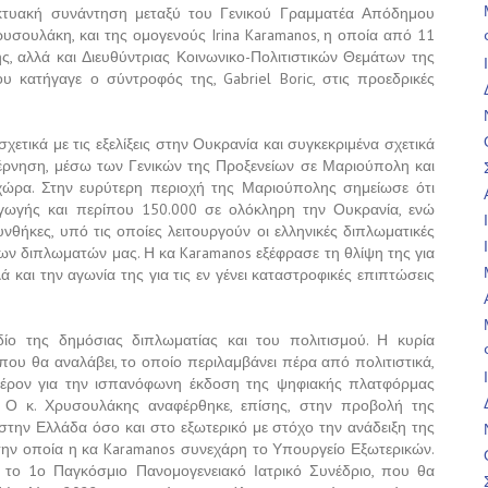
δικτυακή συνάντηση μεταξύ του Γενικού Γραμματέα Απόδημου
ρυσουλάκη, και της ομογενούς Irina Karamanos, η οποία από 11
, αλλά και Διευθύντριας Κοινωνικο-Πολιτιστικών Θεμάτων της
 κατήγαγε ο σύντροφός της, Gabriel Boric, στις προεδρικές
ετικά με τις εξελίξεις στην Ουκρανία και συγκεκριμένα σχετικά
βέρνηση, μέσω των Γενικών της Προξενείων σε Μαριούπολη και
 χώρα. Στην ευρύτερη περιοχή της Μαριούπολης σημείωσε ότι
αγωγής και περίπου 150.000 σε ολόκληρη την Ουκρανία, ενώ
υνθήκες, υπό τις οποίες λειτουργούν οι ελληνικές διπλωματικές
ων διπλωματών μας. Η κα Karamanos εξέφρασε τη θλίψη της για
 και την αγωνία της για τις εν γένει καταστροφικές επιπτώσεις
ίο της δημόσιας διπλωματίας και του πολιτισμού. Η κυρία
ου θα αναλάβει, το οποίο περιλαμβάνει πέρα από πολιτιστικά,
διαφέρον για την ισπανόφωνη έκδοση της ψηφιακής πλατφόρμας
a”. Ο κ. Χρυσουλάκης αναφέρθηκε, επίσης, στην προβολή της
την Ελλάδα όσο και στο εξωτερικό με στόχο την ανάδειξη της
την οποία η κα Karamanos συνεχάρη το Υπουργείο Εξωτερικών.
ε το 1ο Παγκόσμιο Πανομογενειακό Ιατρικό Συνέδριο, που θα