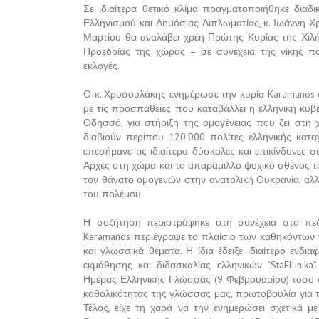
Σε ιδιαίτερα θετικό κλίμα πραγματοποιήθηκε δια
Ελληνισμού και Δημόσιας Διπλωματίας, κ. Ιωάννη Χ
Μαρτίου θα αναλάβει χρέη Πρώτης Κυρίας της Χιλής
Προεδρίας της χώρας – σε συνέχεια της νίκης που
εκλογές.
Ο κ. Χρυσουλάκης ενημέρωσε την κυρία Karamanos σχ
με τις προσπάθειες που καταβάλλει η ελληνική κυ
Οδησσό, για στήριξη της ομογένειας που ζει στη
διαβιούν περίπου 120.000 πολίτες ελληνικής κατ
επεσήμανε τις ιδιαίτερα δύσκολες και επικίνδυνες σ
Αρχές στη χώρα και το απαράμιλλο ψυχικό σθένος τ
τον θάνατο ομογενών στην ανατολική Ουκρανία, αλλά
του πολέμου.
Η συζήτηση περιστράφηκε στη συνέχεια στο πεδ
Karamanos περιέγραψε το πλαίσιο των καθηκόντων π
και γλωσσικά θέματα. Η ίδια έδειξε ιδιαίτερο εν
εκμάθησης και διδασκαλίας ελληνικών “StaEllinik
Ημέρας Ελληνικής Γλώσσας (9 Φεβρουαρίου) τόσο σ
καθολικότητας της γλώσσας μας, πρωτοβουλία για 
Τέλος, είχε τη χαρά να την ενημερώσει σχετικά μ