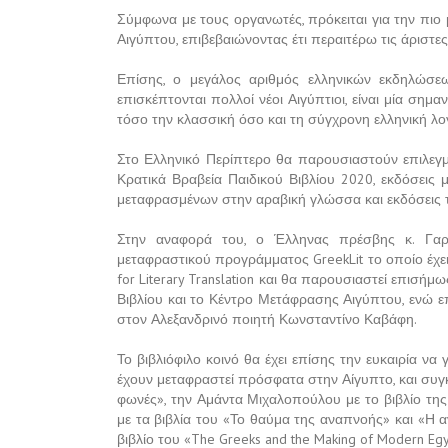
Σύμφωνα με τους οργανωτές, πρόκειται για την πιο 
Αιγύπτου, επιβεβαιώνοντας έτι περαιτέρω τις άριστε
Επίσης, ο μεγάλος αριθμός ελληνικών εκδηλώσ
επισκέπτονται πολλοί νέοι Αιγύπτιοι, είναι μία σημ
τόσο την κλασσική όσο και τη σύγχρονη ελληνική λ
Στο Ελληνικό Περίπτερο θα παρουσιαστούν επιλεγμέ
Κρατικά Βραβεία Παιδικού Βιβλίου 2020, εκδόσεις μ
μεταφρασμένων στην αραβική γλώσσα και εκδόσεις 
Στην αναφορά του, ο Έλληνας πρέσβης κ. Γαρ
μεταφραστικού προγράμματος GreekLit το οποίο έχε
for Literary Translation και θα παρουσιαστεί επισή
Βιβλίου και το Κέντρο Μετάφρασης Αιγύπτου, ενώ ε
στον Αλεξανδρινό ποιητή Κωνσταντίνο Καβάφη.
Το βιβλιόφιλο κοινό θα έχει επίσης την ευκαιρία ν
έχουν μεταφραστεί πρόσφατα στην Αίγυπτο, και συγ
φωνές», την Αμάντα Μιχαλοπούλου με το βιβλίο τη
με τα βιβλία του «Το θαύμα της αναπνοής» και «Η 
βιβλίο του «The Greeks and the Making of Modern Egy