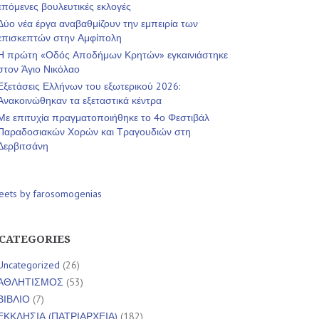
επόμενες βουλευτικές εκλογές
Δύο νέα έργα αναβαθμίζουν την εμπειρία των
επισκεπτών στην Αμφίπολη
Η πρώτη «Οδός Αποδήμων Κρητών» εγκαινιάστηκε
στον Άγιο Νικόλαο
Εξετάσεις Ελλήνων του εξωτερικού 2026:
Ανακοινώθηκαν τα εξεταστικά κέντρα
Με επιτυχία πραγματοποιήθηκε το 4ο Φεστιβάλ
Παραδοσιακών Χορών και Τραγουδιών στη
Δερβιτσάνη
eets by farosomogenias
CATEGORIES
Uncategorized
(26)
ΑΘΛΗΤΙΣΜΟΣ
(53)
ΒΙΒΛΙΟ
(7)
ΕΚΚΛΗΣΙΑ (ΠΑΤΡΙΑΡΧΕΙΑ)
(182)