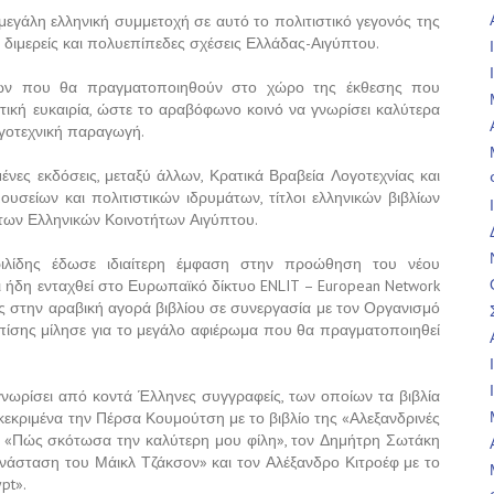
μεγάλη ελληνική συμμετοχή σε αυτό το πολιτιστικό γεγονός της
ς διμερείς και πολυεπίπεδες σχέσεις Ελλάδας-Αιγύπτου.
εων που θα πραγματοποιηθούν στο χώρο της έκθεσης που
αντική ευκαιρία, ώστε το αραβόφωνο κοινό να γνωρίσει καλύτερα
ογοτεχνική παραγωγή.
νες εκδόσεις, μεταξύ άλλων, Κρατικά Βραβεία Λογοτεχνίας και
ουσείων και πολιτιστικών ιδρυμάτων, τίτλοι ελληνικών βιβλίων
των Ελληνικών Κοινοτήτων Αιγύπτου.
ιλίδης έδωσε ιδιαίτερη έμφαση στην προώθηση του νέου
ι ήδη ενταχθεί στο Ευρωπαϊκό δίκτυο ENLIT – European Network
μως στην αραβική αγορά βιβλίου σε συνεργασία με τον Οργανισμό
πίσης μίλησε για το μεγάλο αφιέρωμα που θα πραγματοποιηθεί
α γνωρίσει από κοντά Έλληνες συγγραφείς, των οποίων τα βιβλία
κεκριμένα την Πέρσα Κουμούτση με το βιβλίο της «Αλεξανδρινές
ς «Πώς σκότωσα την καλύτερη μου φίλη», τον Δημήτρη Σωτάκη
ανάσταση του Μάικλ Τζάκσον» και τον Αλέξανδρο Κιτροέφ με το
pt».