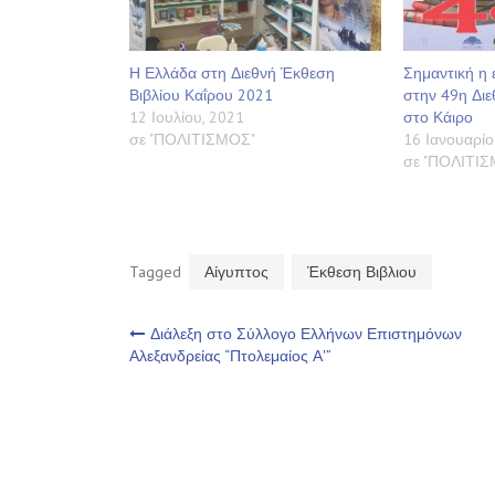
Η Ελλάδα στη Διεθνή Έκθεση
Σημαντική η 
Βιβλίου Καΐρου 2021
στην 49η Διε
12 Ιουλίου, 2021
στο Κάιρο
σε "ΠΟΛΙΤΙΣΜΟΣ"
16 Ιανουαρίο
σε "ΠΟΛΙΤΙ
Tagged
Αίγυπτος
Έκθεση Βιβλιου
Πλοήγηση
Διάλεξη στο Σύλλογο Ελλήνων Επιστημόνων
Αλεξανδρείας “Πτολεμαίος Α'”
άρθρων