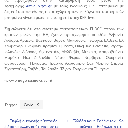
να προχωρούν στην καταχώρισή τους μέσω της
εφαρμογής
emvolio.gov.gr
με τους κωδικούς QR. Επισημαίνουμε
ότι, επί του παρόντος, η καταχώριση των εν λόγω πιστοποιητικών
μπορεί να γίνεται μέσω της υπηρεσίας my KEP-live.
Σημειώνεται ότι στο σύστημα πιστοποιητικών EUDCC, πέραν των
κρατών μελών της ΕΕ, έχουν προσχωρήσει οι εξής: Αλβανία,
Ανδόρα, Αρμενία, Βατικανό, Βόρεια Μακεδονία, Γεωργία, Ελβετία, Ελ
Σαλβαδόρ, Ηνωμένα Αραβικά Εμιράτα, Ηνωμένο Βασίλειο, Ισραήλ,
Ισλανδία, Λίβανος, Λιχτενστάιν, Μολδαβία, Μονακά, Μαυροβούνιο,
Μαρόκο, Νέα Ζηλανδία, Νήσοι Φερόε, Νορβηγία, Ουκρανία,
Ουρουγουάη, Παναμάς, Πράσινο Ακρωτήριο, Σαν Μαρίνο, Σερβία,
Σιγκαπούρη, Ταϊβάν, Ταϋλάνδη, Τόγκο, Τουρκία και Τυνησία.
(www.omogeneianews.com)
Tagged
Covid-19
Πλοήγηση
Τυφλή ομογενής ηθοποιός
«Η Ελλάδα και η Γαλλία τον 19ο
διδάσκει ελληνικούς χορούς με
αιώνα» – Εκδήλωση στο