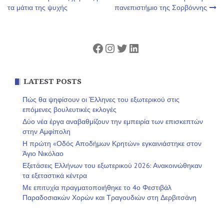
τα μάτια της ψυχής
πανεπιστήμιο της Σορβόννης
άρθρων
Facebook
Instagram
Twitter
Linkedin
LATEST POSTS
Πώς θα ψηφίσουν οι Έλληνες του εξωτερικού στις
επόμενες βουλευτικές εκλογές
Δύο νέα έργα αναβαθμίζουν την εμπειρία των επισκεπτών
στην Αμφίπολη
Η πρώτη «Οδός Αποδήμων Κρητών» εγκαινιάστηκε στον
Άγιο Νικόλαο
Εξετάσεις Ελλήνων του εξωτερικού 2026: Ανακοινώθηκαν
τα εξεταστικά κέντρα
Με επιτυχία πραγματοποιήθηκε το 4ο Φεστιβάλ
Παραδοσιακών Χορών και Τραγουδιών στη Δερβιτσάνη