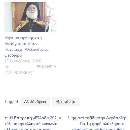
Μήνυμα ειρήνης στη
Μεσόγειο από τον
Πατριάρχη Αλεξανδρείας
Θεόδωρο
13 Οκτωβρίου, 2020
σε "ΕΚΚΛΗΣΙΑ
(ΠΑΤΡΙΑΡΧΕΙΑ)"
Tagged
Αλεξάνδρεια
Θεοφάνεια
Πλοήγηση
Η Επιτροπή «Ελλάδα 2021»
Ψηφιακό ταξίδι στην Ακρόπολη:
κάλεσε την ελληνική κοινωνία
Για 1η φορά ολόκληρο το
αλλά και τους απανταχού
ελληνικό μουσείο στην οθόνη