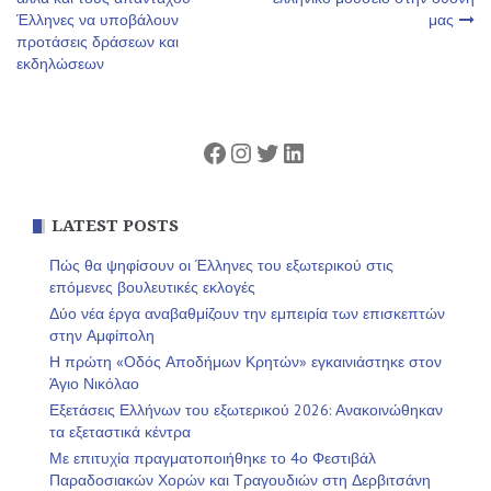
άρθρων
Έλληνες να υποβάλουν
μας
προτάσεις δράσεων και
εκδηλώσεων
Facebook
Instagram
Twitter
Linkedin
LATEST POSTS
Πώς θα ψηφίσουν οι Έλληνες του εξωτερικού στις
επόμενες βουλευτικές εκλογές
Δύο νέα έργα αναβαθμίζουν την εμπειρία των επισκεπτών
στην Αμφίπολη
Η πρώτη «Οδός Αποδήμων Κρητών» εγκαινιάστηκε στον
Άγιο Νικόλαο
Εξετάσεις Ελλήνων του εξωτερικού 2026: Ανακοινώθηκαν
τα εξεταστικά κέντρα
Με επιτυχία πραγματοποιήθηκε το 4ο Φεστιβάλ
Παραδοσιακών Χορών και Τραγουδιών στη Δερβιτσάνη