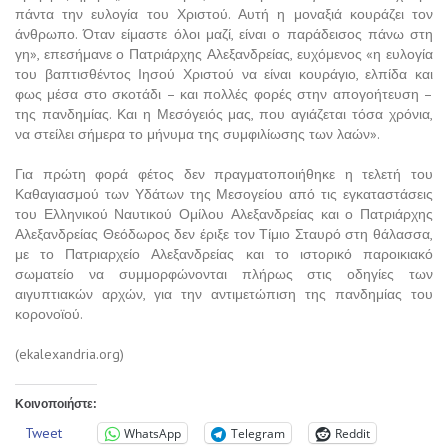
πάντα την ευλογία του Χριστού. Αυτή η μοναξιά κουράζει τον
άνθρωπο. Όταν είμαστε όλοι μαζί, είναι ο παράδεισος πάνω στη
γη», επεσήμανε ο Πατριάρχης Αλεξανδρείας, ευχόμενος «η ευλογία
του βαπτισθέντος Ιησού Χριστού να είναι κουράγιο, ελπίδα και
φως μέσα στο σκοτάδι – και πολλές φορές στην απογοήτευση –
της πανδημίας. Και η Μεσόγειός μας, που αγιάζεται τόσα χρόνια,
να στείλει σήμερα το μήνυμα της συμφιλίωσης των λαών».
Για πρώτη φορά φέτος δεν πραγματοποιήθηκε η τελετή του
Καθαγιασμού των Υδάτων της Μεσογείου από τις εγκαταστάσεις
του Ελληνικού Ναυτικού Ομίλου Αλεξανδρείας και ο Πατριάρχης
Αλεξανδρείας Θεόδωρος δεν έριξε τον Τίμιο Σταυρό στη θάλασσα,
με το Πατριαρχείο Αλεξανδρείας και το ιστορικό παροικιακό
σωματείο να συμμορφώνονται πλήρως στις οδηγίες των
αιγυπτιακών αρχών, για την αντιμετώπιση της πανδημίας του
κορονοϊού.
(ekalexandria.org)
Κοινοποιήστε:
Tweet
WhatsApp
Telegram
Reddit