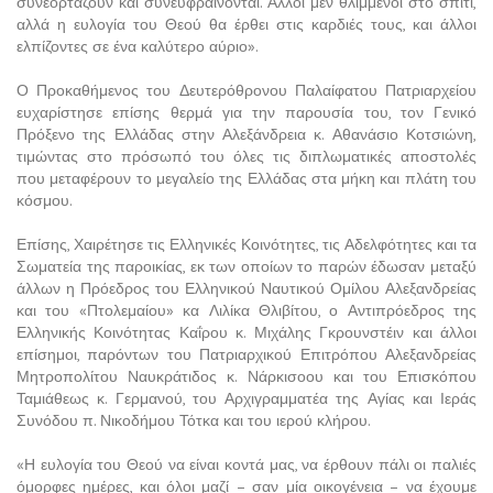
συνεορτάζουν και συνευφραίνονται. Άλλοι μεν θλιμμένοι στο σπίτι,
αλλά η ευλογία του Θεού θα έρθει στις καρδιές τους, και άλλοι
ελπίζοντες σε ένα καλύτερο αύριο».
Ο Προκαθήμενος του Δευτερόθρονου Παλαίφατου Πατριαρχείου
ευχαρίστησε επίσης θερμά για την παρουσία του, τον Γενικό
Πρόξενο της Ελλάδας στην Αλεξάνδρεια κ. Αθανάσιο Κοτσιώνη,
τιμώντας στο πρόσωπό του όλες τις διπλωματικές αποστολές
που μεταφέρουν το μεγαλείο της Ελλάδας στα μήκη και πλάτη του
κόσμου.
Επίσης, Χαιρέτησε τις Ελληνικές Κοινότητες, τις Αδελφότητες και τα
Σωματεία της παροικίας, εκ των οποίων το παρών έδωσαν μεταξύ
άλλων η Πρόεδρος του Ελληνικού Ναυτικού Ομίλου Αλεξανδρείας
και του «Πτολεμαίου» κα Λιλίκα Θλιβίτου, ο Αντιπρόεδρος της
Ελληνικής Κοινότητας Καΐρου κ. Μιχάλης Γκρουνστέιν και άλλοι
επίσημοι, παρόντων του Πατριαρχικού Επιτρόπου Αλεξανδρείας
Μητροπολίτου Ναυκράτιδος κ. Νάρκισοου και του Επισκόπου
Ταμιάθεως κ. Γερμανού, του Αρχιγραμματέα της Αγίας και Ιεράς
Συνόδου π. Νικοδήμου Τότκα και του ιερού κλήρου.
«Η ευλογία του Θεού να είναι κοντά μας, να έρθουν πάλι οι παλιές
όμορφες ημέρες, και όλοι μαζί – σαν μία οικογένεια – να έχουμε