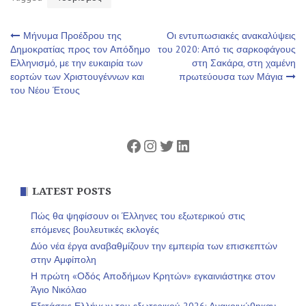
Πλοήγηση
Μήνυμα Προέδρου της
Οι εντυπωσιακές ανακαλύψεις
Δημοκρατίας προς τον Απόδημο
του 2020: Από τις σαρκοφάγους
Ελληνισμό, με την ευκαιρία των
στη Σακάρα, στη χαμένη
άρθρων
εορτών των Χριστουγέννων και
πρωτεύουσα των Μάγια
του Νέου Έτους
Facebook
Instagram
Twitter
Linkedin
LATEST POSTS
Πώς θα ψηφίσουν οι Έλληνες του εξωτερικού στις
επόμενες βουλευτικές εκλογές
Δύο νέα έργα αναβαθμίζουν την εμπειρία των επισκεπτών
στην Αμφίπολη
Η πρώτη «Οδός Αποδήμων Κρητών» εγκαινιάστηκε στον
Άγιο Νικόλαο