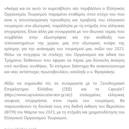
«Ακόμα και σε αυτό το ευμετάβλητο νέο περιβάλλον ο Ελληνικός
Οργανισμός Τουρισμού παραμένει σταθερός στον στόχο του που
είναι η αποτελεσματική προώθηση και προβολή του ελληνικού
τουρισμού στο εξωτερικό, παράλληλα με τη στήριξη στις ελληνικές
επιχειρήσεις. Είναι άλλη μία συνεργασία με τον ιδιωτικό τομέα, που
συμβάλλει στην εξωστρέφεια και την ανάδειξη των
πλεονεκτημάτων της χώρας μας στο εξωτερικό, ενόψει της
κρίσιμης για την ανάκαμψη του τουρισμού μας σεζόν του 2021.
Θέλω να συγχαρώ τα στελέχη του Οργανισμού και ειδικά του
Τμήματος Εκθέσεων που έφεραν σε πέρας μια δύσκολη άσκηση
υπό αντίξοες συνθήκες. Το επόμενο διάστημα θα ανακοινώσουμε
και νέες αντίστοιχες πρωτοβουλίες», κατέληξε ο κ. Φραγκάκης.
Αξίζει να σημειωθεί ότι, σε συνεργασία με το Ξενοδοχειακό
Επιμελητήριο Ελλάδος (ΞΕΕ) και το CapsuleT
(https://www.capsuletaccelerator.gr/el/) επιλεγμένες ελληνικές
νεοφυείς επιχειρήσεις στον τομέα του τουρισμού, θα
παρουσιάσουν τη δουλειά τους στη διεθνή έκθεση του Βερολίνου
(IBTM) τον Μάρτιο του 2021, με τη στήριξη και χρηματοδότηση του
Ελληνικού Οργανισμού Τουρισμού.