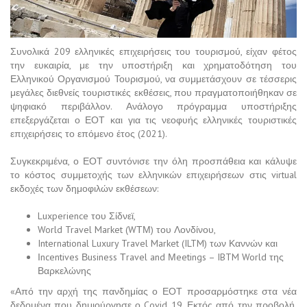
Συνολικά 209 ελληνικές επιχειρήσεις του τουρισμού, είχαν φέτος
την ευκαιρία, με την υποστήριξη και χρηματοδότηση του
Ελληνικού Οργανισμού Τουρισμού, να συμμετάσχουν σε τέσσερις
μεγάλες διεθνείς τουριστικές εκθέσεις, που πραγματοποιήθηκαν σε
ψηφιακό περιβάλλον. Ανάλογο πρόγραμμα υποστήριξης
επεξεργάζεται ο ΕΟΤ και για τις νεοφυής ελληνικές τουριστικές
επιχειρήσεις το επόμενο έτος (2021).
Συγκεκριμένα, ο ΕΟΤ συντόνισε την όλη προσπάθεια και κάλυψε
το κόστος συμμετοχής των ελληνικών επιχειρήσεων στις virtual
εκδοχές των δημοφιλών εκθέσεων:
Luxperience του Σίδνεϊ,
World Travel Market (WΤΜ) του Λονδίνου,
International Luxury Travel Market (ILTM) των Καννών και
Ιncentives Βusiness Τravel and Μeetings – IBTM World της
Βαρκελώνης
«Από την αρχή της πανδημίας ο ΕΟΤ προσαρμόστηκε στα νέα
δεδομένα που δημιούργησε ο Covid 19. Εκτός από την προβολή,