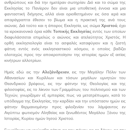
ανθρώπους και διά την ημετέραν σωτηρίαν. Διό και το σώμα της
Εκκλησίας το Πανίερον δεν είναι μια υποθετική έννοια και μια
φανταστική διήγησις, αλλά είναι οριοθετημένον εις όσα ιερά και
απαράγραπτα έθεσεν το βίωμα και η πρακτική της ανά τους
αιώνας. Διά τούτο και η άπειρος Εκκλησία, ως σώμα
Χριστού
, έχει
τα ιεροκανονικά όρια κάθε
Τοπικής Εκκλησίας
εντός των οποίων
διαφυλάσσεται επιμελώς ο αιώνιος και ατελεύτητος Χριστός. Η
ορθή εκκλησιολογία είναι το ασφαλές καταφύγιον και η ζεστή
φάτνη εντός ενός εκκλησιαστικού κόσμου, ο οποίος βαδίζει
ολοταχώς προς την αποιεροποίησιν της ιστορίας ημών εξ αιτίας
κινήτρων αλλοτρίων.
Ημείς εδώ εις την
Αλεξάνδρειαν
, εις την Μεγάλην Πόλιν των
Αθανασίων και Κυρίλλων και τόσων μεγάλων υμνητών του
Θεανδρικού βρέφους, εις την φάτνην της Θεολογίας και της
φιλοσοφίας, εις το λίκνον των Γραμμάτων, του πολιτισμού και των
Τεχνών, γνωρίζομεν εξ εμπειρίας πως να μετατρέπωμεν, κατά το
υπόδειγμα της Εκκλησίας, την καρδίαν και την υπόστασιν ημών εις
φάτνην θερμαινομένην προς φιλοξενίαν του λάμψαντος εν
Αιγύπτω φωτισμόν Αληθείας και ξενωθέντος Μεγάλου Ξένου της
Ιστορίας, Κυρίου ημών Ιησού Χριστού.
Γνωρίζομεν να γινώμεθα φάτνη εις τον πόνον, εις το δάκρυ, εις την