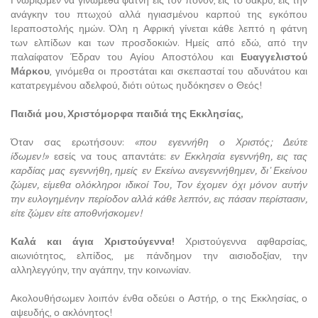
ανάγκην του πτωχού αλλά ηγιασμένου καρπού της εγκόπου
Ιεραποστολής ημών. Όλη η Αφρική γίνεται κάθε λεπτό η φάτνη
των ελπίδων και των προσδοκιών. Ημείς από εδώ, από την
παλαίφατον Έδραν του Αγίου Αποστόλου και
Ευαγγελιστού
Μάρκου
, γινόμεθα οι προστάται και σκεπασταί του αδυνάτου και
κατατρεγμένου αδελφού, διότι ούτως ηυδόκησεν ο Θεός!
Παιδιά μου, Χριστόμορφα παιδιά της Εκκλησίας,
Όταν σας ερωτήσουν:
«που εγεννήθη ο Χριστός; Δεύτε
ίδωμεν!»
εσείς να τους απαντάτε:
εν Εκκλησία εγεννήθη, εις τας
καρδίας μας εγεννήθη, ημείς εν Εκείνω ανεγεννήθημεν, δι’ Εκείνου
ζώμεν, είμεθα ολόκληροι ιδικοί Του, Τον έχομεν όχι μόνον αυτήν
την ευλογημένην περίοδον αλλά κάθε λεπτόν, εις πάσαν περίστασιν,
είτε ζώμεν είτε αποθνήσκομεν!
Καλά και άγια Χριστούγεννα!
Χριστούγεννα αφθαρσίας,
αιωνιότητος, ελπίδος, με πάνδημον την αισιοδοξίαν, την
αλληλεγγύην, την αγάπην, την κοινωνίαν.
Ακολουθήσωμεν λοιπόν ένθα οδεύει ο Αστήρ, ο της Εκκλησίας, ο
αψευδής, ο ακλόνητος!