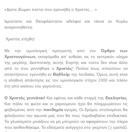
«Δεύτε ίδωμεν πιστοί που εγεννήθη ο Χριστός…. »
Ιερώτατοι και Θεοφιλέστατοι αδελφοί και τέκνα εν Κυρίω
αναγεννηθέντα,
Χριστός ετέχθη!
Με την υμνολογική προτροπή από τον
Όρθρο των
Χριστουγέννων,
εισαγόμεθα απ’ ευθείας εις το κεντρικόν νόημα
της μεγάλης Δεσποτικής αυτής Εορτής και τούτο δεν είναι άλλο
από το που γεννήθηκε ο
Χριστός
! Πολλοί ίσως σπεύσουν να
απαντήσουν: εγεννήθη εν
Βηθλεέμ
της Ιουδαίας. Όμως, αυτή είναι
η αληθινή απάντησις εις τον υμνολογικόν στίχον 2000 και πλέον
έτη από εκείνου του γεγονότος;
Ο Χριστός γεννάται!
Και εφέτος και κάθε στιγμή της
Εκκλησίας
.
Και πάλιν τα φώτα και οι χαρούμενοι ήχοι θα πλημμυρίσουν τις
φοβισμένες από την
πανδημία
αγορές. Οι δρόμοι, στολισμένοι, θα
φιλοξενούν την αγωνία μας που θα τους περιδιαβαίνει επιδεικτικά.
Τα γλυκίσματα μοιάζουν να μη μπορούν να αφαιρέσουν την πίκρα
που αισθανθήκαμε. Τα εδέσματα ανέγγιχτα στο γιορτινό (;) τραπέζι.