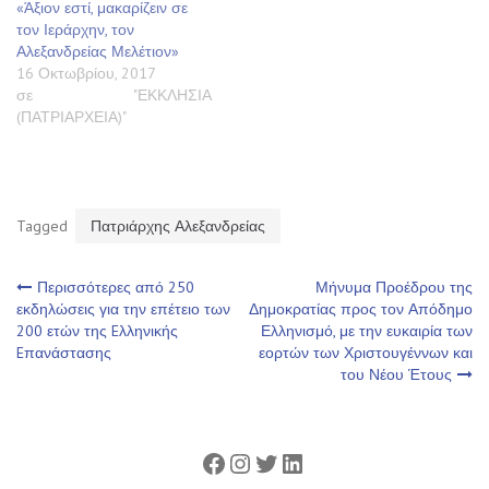
«Άξιον εστί, μακαρίζειν σε
τον Ιεράρχην, τον
Αλεξανδρείας Μελέτιον»
16 Οκτωβρίου, 2017
σε "ΕΚΚΛΗΣΙΑ
(ΠΑΤΡΙΑΡΧΕΙΑ)"
Tagged
Πατριάρχης Αλεξανδρείας
Πλοήγηση
Περισσότερες από 250
Μήνυμα Προέδρου της
εκδηλώσεις για την επέτειο των
Δημοκρατίας προς τον Απόδημο
200 ετών της Eλληνικής
Ελληνισμό, με την ευκαιρία των
άρθρων
Eπανάστασης
εορτών των Χριστουγέννων και
του Νέου Έτους
Facebook
Instagram
Twitter
Linkedin