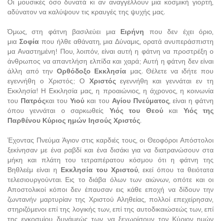
Οι μουσικές όσο δυνατά κι αν αναγγέλλουν μια κοσμική γιορτή,
αδύνατον να καλύψουν τις κραυγές της ψυχής μας.
Όμως, στη φάτνη βασιλεύει μια
Ειρήνη
που δεν έχει όριο,
μια
Σοφία
που ήλθε αθάνατη, μια Δύναμις, ορατά ανυπεράσπιστη
μα Αναστημένη! Που, λοιπόν, είναι αυτή η φάτνη να προστρέξη ο
άνθρωπος να απαντλήση ελπίδα και χαρά; Αυτή η φάτνη δεν είναι
άλλη από την
Ορθόδοξο Εκκλησία
μας. Θέλετε να ιδήτε που
εγεννήθη ο Χριστός; Ο
Χριστός
εγεννήθη και γεννάται εν τη
Εκκλησία! Η Εκκλησία μας, η προαιώνιος, η άχρονος, η κοινωνία
του
Πατρός
και του
Υιού
και του
Αγίου Πνεύματος
, είναι η φάτνη
όπου γεννάται ο σαρκωθείς
Υιός του Θεού
και
Υιός της
Παρθένου Κύριος ημών Ιησούς Χριστός
.
Έχοντας Πνεύμα Άγιον στις καρδιές τους, οι Θεοφόροι Απόστολοι
ξεκίνησαν με ένα ραβδί και ένα δισάκι για να διατρανώσουν στα
μήκη και πλάτη του τετραπέρατου κόσμου ότι η φάτνη της
Βηθλεέμ είναι η
Εκκλησία του Χριστού
, εκεί όπου τα θειότατα
τελεσιουργούνται. Εις το διάβα όλων των αιώνων, οπότε και οι
Αποστολικοί κόποι δεν έπαυσαν εις κάθε εποχή να δίδουν την
ζωντανήν μαρτυρίαν της Χριστού Αληθείας, πολλοί επεχείρησαν,
στηριζόμενοι επί της λογικής των, επί της αυτοδικαιώσεώς των, επί
της εγκοσμίου δυνάμεώς των, να ξεχωρίσουν τον Κύριον ημών