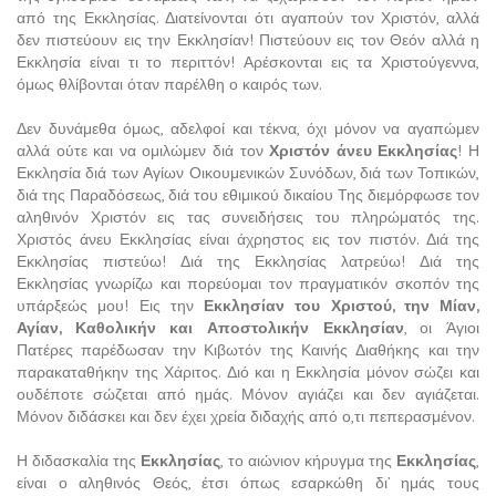
από της Εκκλησίας. Διατείνονται ότι αγαπούν τον Χριστόν, αλλά
δεν πιστεύουν εις την Εκκλησίαν! Πιστεύουν εις τον Θεόν αλλά η
Εκκλησία είναι τι το περιττόν! Αρέσκονται εις τα Χριστούγεννα,
όμως θλίβονται όταν παρέλθη ο καιρός των.
Δεν δυνάμεθα όμως, αδελφοί και τέκνα, όχι μόνον να αγαπώμεν
αλλά ούτε και να ομιλώμεν διά τον
Χριστόν άνευ Εκκλησίας
! Η
Εκκλησία διά των Αγίων Οικουμενικών Συνόδων, διά των Τοπικών,
διά της Παραδόσεως, διά του εθιμικού δικαίου Της διεμόρφωσε τον
αληθινόν Χριστόν εις τας συνειδήσεις του πληρώματός της.
Χριστός άνευ Εκκλησίας είναι άχρηστος εις τον πιστόν. Διά της
Εκκλησίας πιστεύω! Διά της Εκκλησίας λατρεύω! Διά της
Εκκλησίας γνωρίζω και πορεύομαι τον πραγματικόν σκοπόν της
υπάρξεώς μου! Εις την
Εκκλησίαν του Χριστού, την Μίαν,
Αγίαν, Καθολικήν και Αποστολικήν Εκκλησίαν
, οι Άγιοι
Πατέρες παρέδωσαν την Κιβωτόν της Καινής Διαθήκης και την
παρακαταθήκην της Χάριτος. Διό και η Εκκλησία μόνον σώζει και
ουδέποτε σώζεται από ημάς. Μόνον αγιάζει και δεν αγιάζεται.
Μόνον διδάσκει και δεν έχει χρεία διδαχής από ο,τι πεπερασμένον.
Η διδασκαλία της
Εκκλησίας
, το αιώνιον κήρυγμα της
Εκκλησίας
,
είναι ο αληθινός Θεός, έτσι όπως εσαρκώθη δι’ ημάς τους