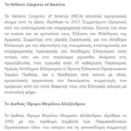
To Hellenic Congress of America
To Hellenic Congress of America (HECA) αποτελεί ομογενειακό
κίνημα από τη βάση. Ιδρύθηκε το 2017. Συμμετέχουν Ομογενείς
από τον επιστημονικό και επιχειρηματικό κόσμο. Σκοποί του είναι
να ενώσει και να εμπνεύσει τους Έλληνες και Φιλέλληνες της
Αμερικής. Συμμετέχει στη χάραξη Στρατηγικής για τον Απόδημο
Ελληνισμό, για την αξιοποίηση της πνευματικής, επιστημονικής και
επιχειρηματικής προσφοράς του Απόδημου Ελληνισμού τόσο
τοπικά, όσο και στο παγκόσμιο γίγνεσθαι. Ανάμεσα στις
πρωτοβουλίες που προωθεί είναι: -Η καθιέρωση Παγκόσμιας
Ημέρας Απόδημου Ελληνισμού,-η ίδρυση Ελληνικού Ομογενειακού
Ταμείου Παιδείας, και η διεκδίκηση από κοινού με άλλες
ομογενειακές οργανώσεις του δικαιώματος συμμετοχής των
ομογενών από τον τόπο διαμονής τους στις Ελληνικές εκλογές με
επιστολική ψήφο.
Το Διεθνές Ίδρυμα Μεγάλου Αλεξάνδρου
Το Διεθνές Ίδρυμα Μεγάλου Μνημείου Αλεξάνδρου ιδρύθηκε το
1992 με την πρόθυμη συμβολή των Παμμακεδονικών
Οργανώσεων όλου του κόσμου και τη γενναιόδωρη συμμετοχή