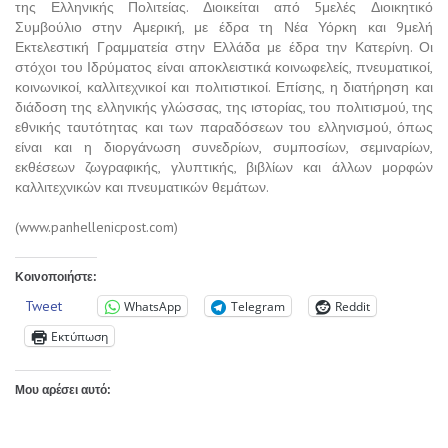
της Ελληνικής Πολιτείας. Διοικείται από 5μελές Διοικητικό
Συμβούλιο στην Αμερική, με έδρα τη Νέα Υόρκη και 9μελή
Εκτελεστική Γραμματεία στην Ελλάδα με έδρα την Κατερίνη. Οι
στόχοι του Ιδρύματος είναι αποκλειστικά κοινωφελείς, πνευματικοί,
κοινωνικοί, καλλιτεχνικοί και πολιτιστικοί. Επίσης, η διατήρηση και
διάδοση της ελληνικής γλώσσας, της ιστορίας, του πολιτισμού, της
εθνικής ταυτότητας και των παραδόσεων του ελληνισμού, όπως
είναι και η διοργάνωση συνεδρίων, συμποσίων, σεμιναρίων,
εκθέσεων ζωγραφικής, γλυπτικής, βιβλίων και άλλων μορφών
καλλιτεχνικών και πνευματικών θεμάτων.
(www.panhellenicpost.com)
Κοινοποιήστε:
Tweet
WhatsApp
Telegram
Reddit
Εκτύπωση
Μου αρέσει αυτό: