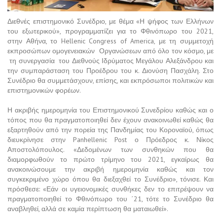
Διεθνές επιστημονικό Συνέδριο, με θέμα «Η ψήφος των Ελλήνων
του εξωτερικού», προγραμματίζει για το Φθινόπωρο του 2021,
στην Αθήνα, το Hellenic Congress of America, με τη συμμετοχή
εκπροσώπων ομογενειακών Οργανώσεων από όλο τον κόσμο, με
τη συνεργασία του Διεθνούς Ιδρύματος Μεγάλου Αλεξάνδρου και
την συμπαράσταση του Προέδρου του κ. Διονύση Πασχάλη. Στο
Συνέδριο θα συμμετάσχουν, επίσης, και εκπρόσωποι πολιτικών και
επιστημονικών φορέων.
Η ακριβής ημερομηνία του Επιστημονικού Συνεδρίου καθώς και ο
τόπος που θα πραγματοποιηθεί δεν έχουν ανακοινωθεί καθώς θα
εξαρτηθούν από την πορεία της Πανδημίας του Κοροναϊού, όπως
διευκρίνησε στην Panhellenic Post ο Πρόεδρος κ. Νίκος
Αποστολόπουλος. «Δεδομένων των συνθηκών που θα
διαμορφωθούν το πρώτο τρίμηνο του 2021, εγκαίρως θα
ανακοινώσουμε την ακριβή ημερομηνία καθώς και τον
συγκεκριμένο χώρο όπου θα διεξαχθεί το Συνέδριο», τόνισε. Και
πρόσθεσε: «Εάν οι υγειονομικές συνθήκες δεν το επιτρέψουν να
πραγματοποιηθεί το Φθινόπωρο του ΄21, τότε το Συνέδριο θα
αναβληθεί, αλλά σε καμία περίπτωση θα ματαιωθεί».