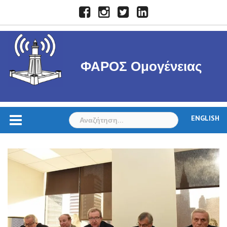
Skip
Facebook
Instagram
Twitter
LinkedIn
to
content
ΦΑΡΟΣ Ομογένειας
Αναζήτηση
ENGLISH
για: