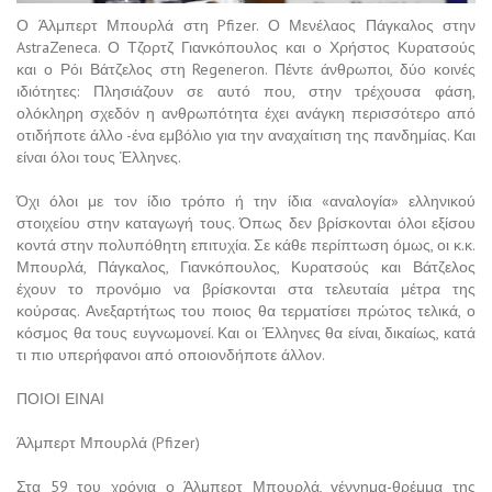
Ο Άλμπερτ Μπουρλά στη Pfizer. Ο Μενέλαος Πάγκαλος στην
AstraZeneca. Ο Τζορτζ Γιανκόπουλος και ο Χρήστος Κυρατσούς
και ο Ρόι Βάτζελος στη Regeneron. Πέντε άνθρωποι, δύο κοινές
ιδιότητες: Πλησιάζουν σε αυτό που, στην τρέχουσα φάση,
ολόκληρη σχεδόν η ανθρωπότητα έχει ανάγκη περισσότερο από
οτιδήποτε άλλο -ένα εμβόλιο για την αναχαίτιση της πανδημίας. Και
είναι όλοι τους Έλληνες.
Όχι όλοι με τον ίδιο τρόπο ή την ίδια «αναλογία» ελληνικού
στοιχείου στην καταγωγή τους. Όπως δεν βρίσκονται όλοι εξίσου
κοντά στην πολυπόθητη επιτυχία. Σε κάθε περίπτωση όμως, οι κ.κ.
Μπουρλά, Πάγκαλος, Γιανκόπουλος, Κυρατσούς και Βάτζελος
έχουν το προνόμιο να βρίσκονται στα τελευταία μέτρα της
κούρσας. Ανεξαρτήτως του ποιος θα τερματίσει πρώτος τελικά, ο
κόσμος θα τους ευγνωμονεί. Και οι Έλληνες θα είναι, δικαίως, κατά
τι πιο υπερήφανοι από οποιονδήποτε άλλον.
ΠΟΙΟΙ ΕΙΝΑΙ
Άλμπερτ Μπουρλά (Pfizer)
Στα 59 του χρόνια ο Άλμπερτ Μπουρλά, γέννημα-θρέμμα της