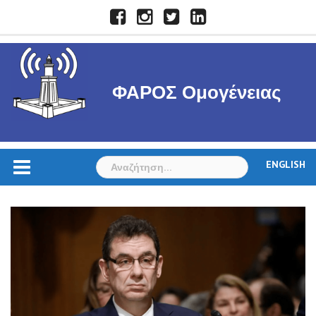
Skip
Facebook
Instagram
Twitter
LinkedIn
to
content
ΦΑΡΟΣ Ομογένειας
Αναζήτηση
ENGLISH
για: