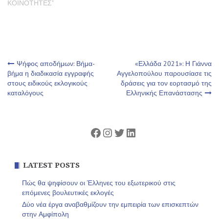
ΚΟΙΝΟΤΗΤΕΣ"
Πλοήγηση
Ψήφος αποδήμων: Βήμα-
«Ελλάδα 2021»: Η Γιάννα
βήμα η διαδικασία εγγραφής
Αγγελοπούλου παρουσίασε τις
στους ειδικούς εκλογικούς
δράσεις για τον εορτασμό της
άρθρων
καταλόγους
Ελληνικής Επανάστασης
Facebook
Instagram
Twitter
Linkedin
LATEST POSTS
Πώς θα ψηφίσουν οι Έλληνες του εξωτερικού στις
επόμενες βουλευτικές εκλογές
Δύο νέα έργα αναβαθμίζουν την εμπειρία των επισκεπτών
στην Αμφίπολη