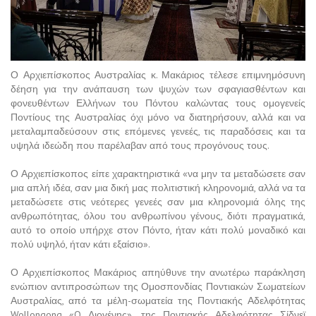
Ο Αρχιεπίσκοπος Αυστραλίας κ. Μακάριος τέλεσε επιμνημόσυνη
δέηση για την ανάπαυση των ψυχών των σφαγιασθέντων και
φονευθέντων Ελλήνων του Πόντου καλώντας τους ομογενείς
Ποντίους της Αυστραλίας όχι μόνο να διατηρήσουν, αλλά και να
μεταλαμπαδεύσουν στις επόμενες γενεές, τις παραδόσεις και τα
υψηλά ιδεώδη που παρέλαβαν από τους προγόνους τους.
Ο Αρχιεπίσκοπος είπε χαρακτηριστικά «να μην τα μεταδώσετε σαν
μια απλή ιδέα, σαν μια δική μας πολιτιστική κληρονομιά, αλλά να τα
μεταδώσετε στις νεότερες γενεές σαν μια κληρονομιά όλης της
ανθρωπότητας, όλου του ανθρωπίνου γένους, διότι πραγματικά,
αυτό το οποίο υπήρχε στον Πόντο, ήταν κάτι πολύ μοναδικό και
πολύ υψηλό, ήταν κάτι εξαίσιο».
Ο Αρχιεπίσκοπος Μακάριος απηύθυνε την ανωτέρω παράκληση
ενώπιον αντιπροσώπων της Ομοσπονδίας Ποντιακών Σωματείων
Αυστραλίας, από τα μέλη-σωματεία της Ποντιακής Αδελφότητας
Wollongong «O Διογένης», της Ποντιακής Αδελφότητας Σίδνεϊ