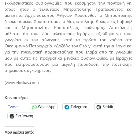
εκκλησιαστικές φυσιογνωμίες, που εκόσμησαν την ποντιακή γη,
όπως ήταν ο τελευταίος Μητροπολίτης Τραπεζούντος και
μετέπειτα Αρχιεπίσκοπος Αθηνών Χρύσανθος, ο Μητροπολίτης
Νεοκαισαρείας Χρυσόστομος, ο Μητροπολίτης Κολωνείας Γαβριήλ
και ο Μητροπολίτης Ροδοπόλεως Ιερώνυμος. Αποκάλυψε,
μάλιστα, ότι τους δύο τελευταίους Ιεράρχες αξιώθηκε να τους
γνωρίσει εκ του σύνεγγυς, κατά τα πρώτα του χρόνια στο
Οικουμενικό Πατριαρχείο. «Δοξάζω τον Θεό γι’ αυτή την ευλογία και
για την πνευματική παρακαταθήκη που έλαβα από τη γνωριμία
μου με αυτές τις πραγματικά μεγάλες φυσιογνωμίες, με Ιεράρχες
που εκπροσωπούσαν μια μεγάλη παράδοση, την ποντιακή»,
σημείωσε συγκινημένος.
(www.ekirikas.com)
Κοινοποιήστε:
Tweet
WhatsApp
Telegram
Reddit
Εκτύπωση
Μου αρέσει αυτό: