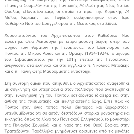
«Παναγία Σουμελά» και της Ποντιακής Αδελφότητας Νέας Νοτίου
Ουαλίας «Ποντοξενιτέας», οι οποίοι το πρωί της Κυριακής 24
Μαΐου, Κυριακής του Τυφλού, εκκλησιάστηκαν στον Ιερό
Καθεδρικό Ναό του Ευαγγελισμού της Θεοτόκου, στο Σίδνεϊ.
Χοροστατούντος του Αρχιεπισκόπου στον Καθεδρικό Ναό
τελέστηκε Θεία Λειτουργία με επιμνημόσυνη δέηση υπέρ των
ψυχών των θυμάτων της Γενοκτονίας του Ελληνισμού του
Πόντου, της Μικράς Ασίας και της Θράκης (1914-1924). Το μήνυμα
του Σεβασμιωτάτου, για την 101η επέτειο της Γενοκτονίας,
ανέγνωσαν στα ελληνικά και στα αγγλικά ο π. Νικόλαος Μποζίκης
και ο π. Παναγιώτης Μαυρομμάτης αντίστοιχα.
Στη σύντομη ομιλία που απηύθυνε, ο Αρχιεπίσκοπος αναφέρθηκε
με συγκίνηση και υπερηφάνεια στον πολιτισμό που αναπτύχθηκε
στην ευλογημένη γη του Πόντου, εστιάζοντας ιδιαίτερα και στην
άνθιση της πνευματικής και εκκλησιαστικής ζωής. Είπε πως «ο
Πόντος ήταν ένας τόπος πολύ ιδιαίτερος και ξεχωριστός»,
υπενθυμίζοντας ότι σε αυτόν δεσπόζουν ιστορικά μοναστήρια και
εκκλησίες, όπως το λίκνο του Ποντιακού Ελληνισμού, το μοναστήρι
της Παναγίας Σουμελά, και ο Ναός της του Θεού Σοφίας, στην
Τραπεζούντα. Παράλληλα, μνημόνευσε ορισμένες από τις μεγάλες