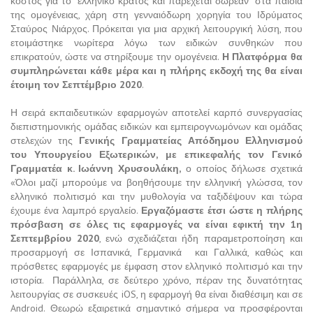
κόστος για το ελληνικό κράτος και παρέχεται δωρεάν στα παιδιά
της ομογένειας, χάρη στη γενναιόδωρη χορηγία του Ιδρύματος
Σταύρος Νιάρχος. Πρόκειται για μια αρχική λειτουργική λύση, που
ετοιμάστηκε νωρίτερα λόγω των ειδικών συνθηκών που
επικρατούν, ώστε να στηρίξουμε την ομογένεια.
Η Πλατφόρμα θα
συμπληρώνεται κάθε μέρα και η πλήρης εκδοχή της θα είναι
έτοιμη τον Σεπτέμβριο 2020
.
Η σειρά εκπαιδευτικών εφαρμογών αποτελεί καρπό συνεργασίας
διεπιστημονικής ομάδας ειδικών και εμπειρογνωμόνων και ομάδας
στελεχών της
Γενικής Γραμματείας Απόδημου Ελληνισμού
του Υπουργείου Εξωτερικών, με επικεφαλής τον Γενικό
Γραμματέα κ. Ιωάννη Χρυσουλάκη,
ο οποίος δήλωσε σχετικά
«Όλοι μαζί μπορούμε να βοηθήσουμε την ελληνική γλώσσα, τον
ελληνικό πολιτισμό και την μυθολογία να ταξιδέψουν και τώρα
έχουμε ένα λαμπρό εργαλείο.
Εργαζόμαστε έτσι ώστε η πλήρης
πρόσβαση σε όλες τις εφαρμογές να είναι εφικτή την 1η
Σεπτεμβρίου 2020
, ενώ σχεδιάζεται ήδη παραμετροποίηση και
προσαρμογή σε Ισπανικά, Γερμανικά και Γαλλικά, καθώς και
πρόσθετες εφαρμογές με έμφαση στον ελληνικό πολιτισμό και την
ιστορία. Παράλληλα, σε δεύτερο χρόνο, πέραν της δυνατότητας
λειτουργίας σε συσκευές iOS, η εφαρμογή θα είναι διαθέσιμη και σε
Android. Θεωρώ εξαιρετικά σημαντικό σήμερα να προσφέρονται