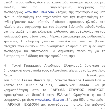
μεγάλη προσπάθεια, ώστε να καταστούν σύντομα προσβάσιμες
πολλές από τις συγκεκριμένες εφαρμογές της
πλατφόρμας
www.staellinika.com
. Στόχος της πρωτοβουλίας μας
είναι η αξιοποίηση της τεχνολογίας για την κινητοποίηση του
ενδιαφέροντος των μαθητών, ιδιαίτερα μικρότερων ηλικιών, στο
πλαίσιο μιας σύγχρονης και ταυτόχρονα θελκτικής μεθοδολογίας
για την εκμάθηση της ελληνικής γλώσσας, της μυθολογίας και του
πολιτισμού μας, μέσω μιας πλήρως εξατομικευμένης μαθησιακής
εμπειρίας. Η ελληνική γλώσσα αποτελεί ένα από τα βασικά
στοιχεία που ενώνουν τον οικουμενικό ελληνισμό και η εν λόγω
πλατφόρμα θα αποτελέσει μια σημαντική επένδυση για τη
διατήρηση, τη διάδοση και την προώθησή της».
Η Γενική Γραμματεία Απόδημου Ελληνισμού, βρίσκεται σε
δημιουργική συνεργασία τους τελευταίους μήνες με το Εργαστήριο
Νέων Τεχνολογιών
του
Simon
Fraser
University
,
Stavros
Niarchos
Foundation
–
Centre
for
Hellenic
Studies
,
Vancouver
Canada
και με
χρηματοδότηση από το “
ΙΔΡΥΜΑ ΣΤΑΥΡΟΣ ΝΙΑΡΧΟΣ”
,
προκειμένου να διατεθεί στην Ελληνική Ομογένεια, η σειρά
εφαρμογών με τίτλο
www.staellinika.com
. Σήμερα δίδεται για χρήση
η
ΑΡΧΙΚΗ ΕΚΔΟΧΗ
της πλατφόρμας, η οποία έχει μηδενικό