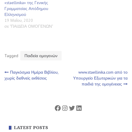
«staellinika» της Γενικής
Γραμματείας Απόδημου
Ελληνισμού
19 Μαΐου, 2020
σε "ΠΑΙΔΕΙΑ ΟΜΟΓΕΝΩΝ"
Tagged
Παιδεία ομογενών
Πλοήγηση
Παγκόσμια Ημέρα Βιβλίου,
www.staellinika.com από το
χωρίς διεθνείς εκθέσεις
Υπουργείο Εξωτερικών για τα
παιδιά της ομογένειας
άρθρων
Facebook
Instagram
Twitter
Linkedin
LATEST POSTS