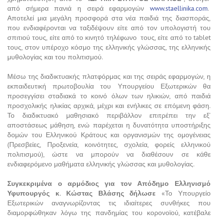
από σήμερα πανιά η σειρά εφαρμογών
www.staellinika.com
.
Αποτελεί μια μεγάλη προσφορά στα νέα παιδιά της διασποράς,
που ενδιαφέρονται να ταξιδέψουν είτε από τον υπολογιστή του
σπιτιού τους, είτε από το κινητό τηλέφωνο τους, είτε από το tablet
τους, στον υπέροχο κόσμο της ελληνικής γλώσσας, της ελληνικής
μυθολογίας και του πολιτισμού.
Μέσω της διαδικτυακής πλατφόρμας και της σειράς εφαρμογών, η
εκπαιδευτική πρωτοβουλία του Υπουργείου Εξωτερικών θα
προσεγγίσει σταδιακά το κοινό όλων των ηλικιών, από παιδιά
προσχολικής ηλικίας αρχικά, μέχρι και ενήλικες σε επόμενη φάση.
Το διαδικτυακό μαθησιακό περιβάλλον επιτρέπει την εξ’
αποστάσεως μάθηση, ενώ παρέχεται η δυνατότητα υποστήριξης
δομών του Ελληνικού Κράτους και οργανισμών της ομογένειας
(Πρεσβείες, Προξενεία, κοινότητες, σχολεία, φορείς ελληνικού
πολιτισμού), ώστε να μπορούν να διαθέσουν σε κάθε
ενδιαφερόμενο μαθήματα ελληνικής γλώσσας και μυθολογίας.
Συγκεκριμένα ο αρμόδιος για τον Απόδημο Ελληνισμό
Υφυπουργός κ. Κώστας Βλάσης δήλωσε
«Το Υπουργείο
Εξωτερικών αναγνωρίζοντας τις ιδιαίτερες συνθήκες που
διαμορφώθηκαν λόγω της πανδημίας του κορονοϊού, κατέβαλε