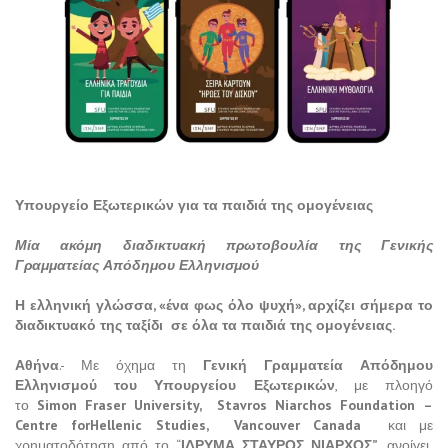
Υπουργείο Εξωτερικών για τα παιδιά της ομογένειας
Μία ακόμη διαδικτυακή πρωτοβουλία της Γενικής
Γραμματείας Απόδημου Ελληνισμού
Η ελληνική γλώσσα, «ένα φως όλο ψυχή», αρχίζει σήμερα το
διαδικτυακό της ταξίδι σε όλα τα παιδιά της ομογένειας.
Αθήνα
.- Με όχημα τη
Γενική Γραμματεία Απόδημου
Ελληνισμού του Υπουργείου Εξωτερικών
, με πλοηγό
το
Simon
Fraser
University
,
Stavros
Niarchos
Foundation
–
Centre
for
Hellenic
Studies
,
Vancouver
Canada
και με
χρηματοδότηση από το “
ΙΔΡΥΜΑ ΣΤΑΥΡΟΣ ΝΙΑΡΧΟΣ”
, ανοίγει