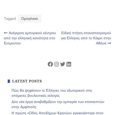
Tagged
Ομογένεια
Πλοήγηση
Ανέγερση εμπορικού κέντρου
Ειδική πτήση επαναπατρισμού
από την ελληνική κοινότητα στο
για Ελληνες από το Κάιρο στην
Εντμοντον
Αθήνα
άρθρων
Facebook
Instagram
Twitter
Linkedin
LATEST POSTS
Πώς θα ψηφίσουν οι Έλληνες του εξωτερικού στις
επόμενες βουλευτικές εκλογές
Δύο νέα έργα αναβαθμίζουν την εμπειρία των επισκεπτών
στην Αμφίπολη
Η πρώτη «Οδός Αποδήμων Κρητών» εγκαινιάστηκε στον