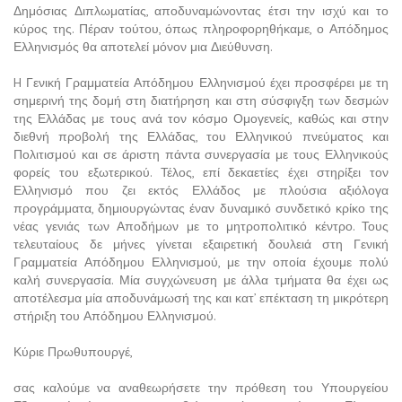
Δημόσιας Διπλωματίας, αποδυναμώνοντας έτσι την ισχύ και το
κύρος της. Πέραν τούτου, όπως πληροφορηθήκαμε, ο Απόδημος
Ελληνισμός θα αποτελεί μόνον μια Διεύθυνση.
H Γενική Γραμματεία Απόδημου Ελληνισμού έχει προσφέρει με τη
σημερινή της δομή στη διατήρηση και στη σύσφιγξη των δεσμών
της Ελλάδας με τους ανά τον κόσμο Ομογενείς, καθώς και στην
διεθνή προβολή της Ελλάδας, του Ελληνικού πνεύματος και
Πολιτισμού και σε άριστη πάντα συνεργασία με τους Ελληνικούς
φορείς του εξωτερικού. Τέλος, επί δεκαετίες έχει στηρίξει τον
Ελληνισμό που ζει εκτός Ελλάδος με πλούσια αξιόλογα
προγράμματα, δημιουργώντας έναν δυναμικό συνδετικό κρίκο της
νέας γενιάς των Αποδήμων με το μητροπολιτικό κέντρο. Τους
τελευταίους δε μήνες γίνεται εξαιρετική δουλειά στη Γενική
Γραμματεία Απόδημου Ελληνισμού, με την οποία έχουμε πολύ
καλή συνεργασία. Μία συγχώνευση με άλλα τμήματα θα έχει ως
αποτέλεσμα μία αποδυνάμωσή της και κατ’ επέκταση τη μικρότερη
στήριξη του Απόδημου Ελληνισμού.
Κύριε Πρωθυπουργέ,
σας καλούμε να αναθεωρήσετε την πρόθεση του Υπουργείου