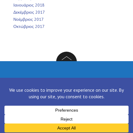
Ιανουάριος 2018
Δεκέμβριος 2017
Νοέμβριος 2017
Οκτώβριος 2017
Facebook
Twitter
Instagram
LinkedIn
[contact-form-7 id="136" title="Contact form 1"]
Proudly powered by WordPress
|
Theme:
NewsAnchor
by aThemes.