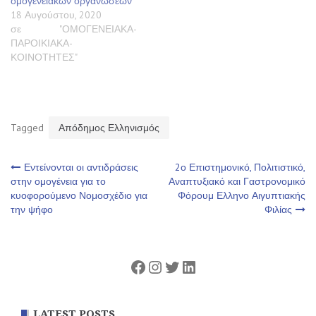
ομογενειακών οργανώσεων
18 Αυγούστου, 2020
σε "ΟΜΟΓΕΝΕΙΑΚΑ-
ΠΑΡΟΙΚΙΑΚΑ-
ΚΟΙΝΟΤΗΤΕΣ"
Tagged
Απόδημος Ελληνισμός
Πλοήγηση
Εντείνονται οι αντιδράσεις
2ο Επιστημονικό, Πολιτιστικό,
στην ομογένεια για το
Αναπτυξιακό και Γαστρονομικό
κυοφορούμενο Νομοσχέδιο για
Φόρουμ Ελληνο Αιγυπτιακής
άρθρων
την ψήφο
Φιλίας
Facebook
Instagram
Twitter
Linkedin
LATEST POSTS