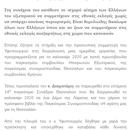
Στη συνέχεια του κατέθεσε το ισχυρό αίτημα των Ελλήνων
του εξωτερικού να συμμετέχουν στις εθνικές εκλογές χωρίς
να υπάρχει κανένας περιορισμός. Είναι θεμελιώδης δικαίωμα
όλων των Ελλήνων όπου και αν ζουν να συμμετέχουν στις
εθνικές εκλογές ανεξαρτήτως στη χώρα που κατοικούν.
Επίσης ζήτησε τη στήριξη και την προσωπική συμμετοχή του
Υφυπουργού στη διοργάνωση μιας ημερίδας εργασίας που
προγραμματίζεται για το καλοκαίρι 2020 με κοινή πρωτοβουλία
του παγκοσμίου συμβουλίου Ηπειρωτών Εξωτερικού, της
παγκόσμιας συνομοσπονδίας Θεσσαλών και του παγκοσμίου
συμβουλίου Κρητών.
Τέλος προσκάλεσε τον
κ. Διαματάρη
να παρευρεθεί στο επόμενο
ο
14
παγκόσμιο Συνέδριο Θεσσαλών που θα διοργανωθεί το
καλοκαίρι 2020 σε ένα Δήμο της Λάρισας και του χάρισε το
πρόσφατο βιβλίο της Παγκόσμιας Συνομοσπονδίας «Η αγάπη μας
για τη Θεσσαλία».
Από την πλευρά του ο κ. Υφυπουργός δέχθηκε με χαρά την
πρόσκληση και υποσχέθηκε να καταβάλει κάθε δυνατή