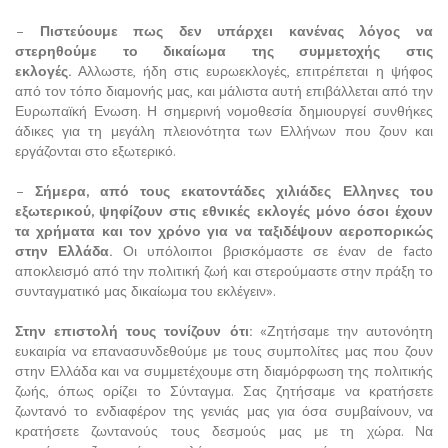
–
Πιστεύουμε πως δεν υπάρχει κανένας λόγος να
στερηθούμε το δικαίωμα της συμμετοχής στις
εκλογές.
Αλλωστε, ήδη στις ευρωεκλογές, επιτρέπεται η ψήφος
από τον τόπο διαμονής μας, και μάλιστα αυτή επιβάλλεται από την
Ευρωπαϊκή Ενωση. Η σημερινή νομοθεσία δημιουργεί συνθήκες
άδικες για τη μεγάλη πλειονότητα των Ελλήνων που ζουν και
εργάζονται στο εξωτερικό.
–
Σήμερα, από τους εκατοντάδες χιλιάδες Ελληνες του
εξωτερικού, ψηφίζουν στις εθνικές εκλογές μόνο όσοι έχουν
τα χρήματα και τον χρόνο για να ταξιδέψουν αεροπορικώς
στην Ελλάδα.
Οι υπόλοιποι βρισκόμαστε σε έναν de facto
αποκλεισμό από την πολιτική ζωή και στερούμαστε στην πράξη το
συνταγματικό μας δικαίωμα του εκλέγειν».
Στην επιστολή τους τονίζουν ότι:
«Ζητήσαμε την αυτονόητη
ευκαιρία να επανασυνδεθούμε με τους συμπολίτες μας που ζουν
στην Ελλάδα και να συμμετέχουμε στη διαμόρφωση της πολιτικής
ζωής, όπως ορίζει το Σύνταγμα. Σας ζητήσαμε να κρατήσετε
ζωντανό το ενδιαφέρον της γενιάς μας για όσα συμβαίνουν, να
κρατήσετε ζωντανούς τους δεσμούς μας με τη χώρα. Να