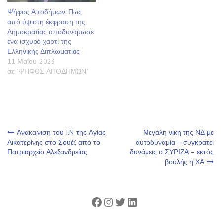
Ψήφος Αποδήμων: Πως
από ύψιστη έκφραση της
Δημοκρατίας αποδυνάμωσε
ένα ισχυρό χαρτί της
Ελληνικής Διπλωματίας
11 Μαΐου, 2023
σε "ΨΗΦΟΣ ΑΠΟΔΗΜΩΝ"
Πλοήγηση
Ανακαίνιση του I.N. της Αγίας
Μεγάλη νίκη της ΝΔ με
Αικατερίνης στο Σουέζ από το
αυτοδυναμία – συγκρατεί
Πατριαρχείο Αλεξανδρείας
δυνάμεις ο ΣΥΡΙΖΑ – εκτός
άρθρων
βουλής η ΧΑ
Facebook
Instagram
Twitter
Linkedin