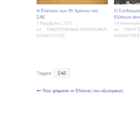
Η Επέτειος των 90 Χρόνων του
Ο Σύνδεσμος
ΣΑΕ
Ελλήνων έκοψ
7 Νοεμβρίου, 2023
14 Ιανουαρίο
σε "ΟΜΟΓΕΝΕΙΑΚΑ-ΠΑΡΟΙΚΙΑΚΑ-
σε "ΟΜΟΓΕ
ΚΟΙΝΟΤΗΤΕΣ"
ΚΟΙΝΟΤΗΤΕ
Tagged
ΣΑΕ
Πλοήγηση
Πώς ψήφισαν οι Έλληνες του εξωτερικού;
άρθρων