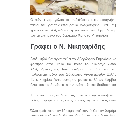
Ο πάντα χαμογελαστός, ευδιάθετος και προσηνής 
ταξίδι του για την επουράνια Αλεξάνδρεια. Εκεί θ
χρόνια στα αλεξανδρινά εργοστάσια του Εμμ. Ζαχά
τον αγαπημένο του δάσκαλο Χρήστο Μιχαηλίδη.
Γράφει ο Ν. Νικηταρίδης
Από ψηλά θα αγναντεύει το Αβερώφειο Γυμνάσιο και
φοίτησε, από ψηλά θα κοιτά το Σύλλογο Αποφ
Αλεξανδρείας ως Αντιπρόεδρος του Δ.Σ. του ο
πολυαγαπημένο του Σύνδεσμο Αιγυπτιωτών Ελλήν
Εντευκτηρίου, Αντιπρόεδρος, μα και απλά ως Σύμβο
όλες του τις δυνάμεις στην ανάπτυξη και διάδοση το
Και είναι αυτές οι δυνάμεις που τον εγκατέλειψαν
τέλος παραμένοντας ενεργός στις αιγυπτιώτικες επάλ
Όλοι εμείς που τον ζήσαμε από κοντά, θα τον θυμό
χαμογελαστό παιδί, θα τον θυμόμαστε ως έναν Αι