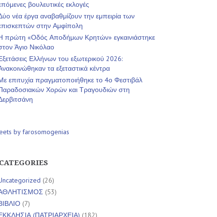
επόμενες βουλευτικές εκλογές
Δύο νέα έργα αναβαθμίζουν την εμπειρία των
επισκεπτών στην Αμφίπολη
Η πρώτη «Οδός Αποδήμων Κρητών» εγκαινιάστηκε
στον Άγιο Νικόλαο
Εξετάσεις Ελλήνων του εξωτερικού 2026:
Ανακοινώθηκαν τα εξεταστικά κέντρα
Με επιτυχία πραγματοποιήθηκε το 4ο Φεστιβάλ
Παραδοσιακών Χορών και Τραγουδιών στη
Δερβιτσάνη
eets by farosomogenias
CATEGORIES
Uncategorized
(26)
ΑΘΛΗΤΙΣΜΟΣ
(53)
ΒΙΒΛΙΟ
(7)
ΕΚΚΛΗΣΙΑ (ΠΑΤΡΙΑΡΧΕΙΑ)
(182)