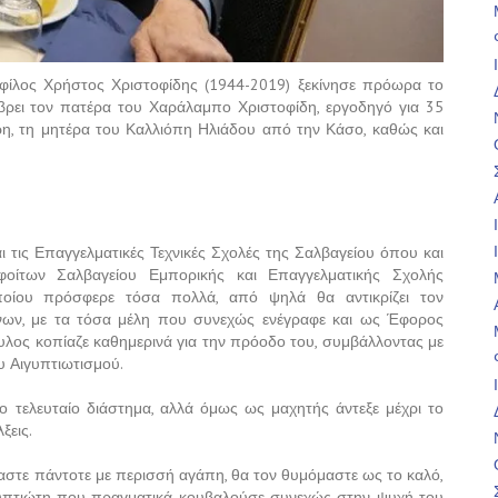
φίλος Χρήστος Χριστοφίδης (1944-2019) ξεκίνησε πρόωρα το
α βρει τον πατέρα του Χαράλαμπο Χριστοφίδη, εργοδηγό για 35
ρη, τη μητέρα του Καλλιόπη Ηλιάδου από την Κάσο, καθώς και
 τις Επαγγελματικές Τεχνικές Σχολές της Σαλβαγείου όπου και
οίτων Σαλβαγείου Εμπορικής και Επαγγελματικής Σχολής
ποίου πρόσφερε τόσα πολλά, από ψηλά θα αντικρίζει τον
ων, με τα τόσα μέλη που συνεχώς ενέγραφε και ως Έφορος
υλος κοπίαζε καθημερινά για την πρόοδο του, συμβάλλοντας με
υ Αιγυπτιωτισμού.
 το τελευταίο διάστημα, αλλά όμως ως μαχητής άντεξε μέχρι το
ξεις.
μαστε πάντοτε με περισσή αγάπη, θα τον θυμόμαστε ως το καλό,
γυπτιώτη που πραγματικά κουβαλούσε συνεχώς στην ψυχή του