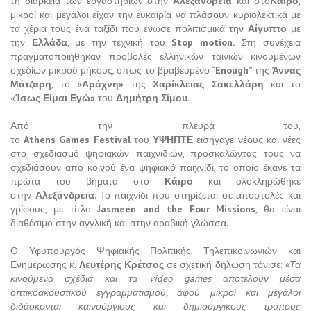
τη διάρκεια των εργαστηρίων στην
Αλεξάνδρεια
και στο
Κάιρο
,
μικροί και μεγάλοι είχαν την ευκαιρία να πλάσουν κυριολεκτικά με
τα χέρια τους ένα ταξίδι που ένωσε πολιτισμικά την
Αίγυπτο
με
την
Ελλάδα
, με την τεχνική του
Stop
motion
.
Στη συνέχεια
πραγματοποιήθηκαν προβολές ελληνικών ταινιών κινουμένων
σχεδίων μικρού μήκους, όπως το βραβευμένο “
Enough
”
της
Άννας
Μάτζαρη
, το «
Αράχνη»
της
Χαρίκλειας Σακελλάρη
και το
«
Ίσως Είμαι Εγώ»
του
Δημήτρη Σίμου
.
Από την πλευρά του,
το
Athens
Games
Festival
του
ΥΨΗΠΤΕ
εισήγαγε νέους και νέες
στο σχεδιασμό ψηφιακών παιχνιδιών, προσκαλώντας τους να
σχεδιάσουν από κοινού ένα ψηφιακό παιχνίδι, το οποίο έκανε τα
πρώτα του βήματα στο
Κάιρο
και ολοκληρώθηκε
στην
Αλεξάνδρεια
. Το παιχνίδι που στηρίζεται σε αποστολές και
γρίφους, με τίτλο
Jasmeen
and
the
Four
Missions
, θα είναι
διαθέσιμο στην αγγλική και στην αραβική γλώσσα.
Ο Υφυπουργός Ψηφιακής Πολιτικής, Τηλεπικοινωνιών και
Ενημέρωσης κ.
Λευτέρης Κρέτσος
σε σχετική δήλωση τόνισε:
«Τα
κινούμενα σχέδια και τα video games αποτελούν μέσα
οπτικοακουστικού εγγραμματισμού, αφού μικροί και μεγάλοι
διδάσκονται καινούργιους και δημιουργικούς τρόπους