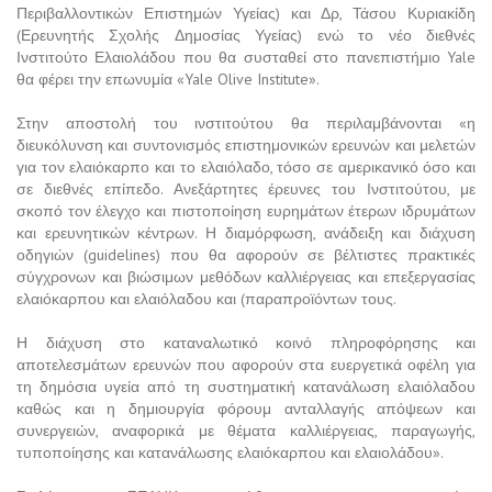
Περιβαλλοντικών Επιστημών Υγείας) και Δρ, Τάσου Κυριακίδη
(Ερευνητής Σχολής Δημοσίας Υγείας) ενώ το νέο διεθνές
Ινστιτούτο Ελαιολάδου που θα συσταθεί στο πανεπιστήμιο Yale
θα φέρει την επωνυμία «Yale Olive Institute».
Στην αποστολή του ινστιτούτου θα περιλαμβάνονται «η
διευκόλυνση και συντονισμός επιστημονικών ερευνών και μελετών
για τον ελαιόκαρπο και το ελαιόλαδο, τόσο σε αμερικανικό όσο και
σε διεθνές επίπεδο. Ανεξάρτητες έρευνες του Ινστιτούτου, με
σκοπό τον έλεγχο και πιστοποίηση ευρημάτων έτερων ιδρυμάτων
και ερευνητικών κέντρων. Η διαμόρφωση, ανάδειξη και διάχυση
οδηγιών (guidelines) που θα αφορούν σε βέλτιστες πρακτικές
σύγχρονων και βιώσιμων μεθόδων καλλιέργειας και επεξεργασίας
ελαιόκαρπου και ελαιόλαδου και (παραπροϊόντων τους.
Η διάχυση στο καταναλωτικό κοινό πληροφόρησης και
αποτελεσμάτων ερευνών που αφορούν στα ευεργετικά οφέλη για
τη δημόσια υγεία από τη συστηματική κατανάλωση ελαιόλαδου
καθώς και η δημιουργία φόρουμ ανταλλαγής απόψεων και
συνεργειών, αναφορικά με θέματα καλλιέργειας, παραγωγής,
τυποποίησης και κατανάλωσης ελαιόκαρπου και ελαιολάδου».