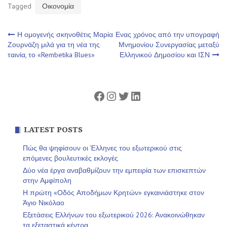
Tagged
Οικονομία
Πλοήγηση
Η ομογενής σκηνοθέτις Μαρία
Ενας χρόνος από την υπογραφή
Ζουρνάζη μιλά για τη νέα της
Μνημονίου Συνεργασίας μεταξύ
ταινία, το «Rembetika Blues»
Ελληνικού Δημοσίου και ΙΣΝ
άρθρων
Facebook
Instagram
Twitter
Linkedin
LATEST POSTS
Πώς θα ψηφίσουν οι Έλληνες του εξωτερικού στις
επόμενες βουλευτικές εκλογές
Δύο νέα έργα αναβαθμίζουν την εμπειρία των επισκεπτών
στην Αμφίπολη
Η πρώτη «Οδός Αποδήμων Κρητών» εγκαινιάστηκε στον
Άγιο Νικόλαο
Εξετάσεις Ελλήνων του εξωτερικού 2026: Ανακοινώθηκαν
τα εξεταστικά κέντρα