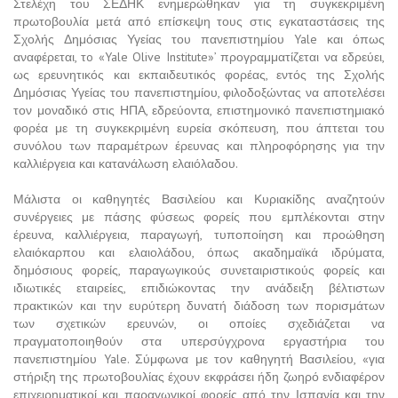
Στελέχη του ΣΕΔΗΚ ενημερώθηκαν για τη συγκεκριμένη
πρωτοβουλία μετά από επίσκεψη τους στις εγκαταστάσεις της
Σχολής Δημόσιας Υγείας του πανεπιστημίου Yale και όπως
αναφέρεται, τo «Yale Olive Institute»’ προγραμματίζεται να εδρεύει,
ως ερευνητικός και εκπαιδευτικός φορέας, εντός της Σχολής
Δημόσιας Υγείας του πανεπιστημίου, φιλοδοξώντας να αποτελέσει
τον μοναδικό στις ΗΠΑ, εδρεύοντα, επιστημονικό πανεπιστημιακό
φορέα με τη συγκεκριμένη ευρεία σκόπευση, που άπτεται του
συνόλου των παραμέτρων έρευνας και πληροφόρησης για την
καλλιέργεια και κατανάλωση ελαιόλαδου.
Μάλιστα οι καθηγητές Βασιλείου και Κυριακίδης αναζητούν
συνέργειες με πάσης φύσεως φορείς που εμπλέκονται στην
έρευνα, καλλιέργεια, παραγωγή, τυποποίηση και προώθηση
ελαιόκαρπου και ελαιολάδου, όπως ακαδημαϊκά ιδρύματα,
δημόσιους φορείς, παραγωγικούς συνεταιριστικούς φορείς και
ιδιωτικές εταιρείες, επιδιώκοντας την ανάδειξη βέλτιστων
πρακτικών και την ευρύτερη δυνατή διάδοση των πορισμάτων
των σχετικών ερευνών, οι οποίες σχεδιάζεται να
πραγματοποιηθούν στα υπερσύγχρονα εργαστήρια του
πανεπιστημίου Yale. Σύμφωνα με τον καθηγητή Βασιλείου, «για
στήριξη της πρωτοβουλίας έχουν εκφράσει ήδη ζωηρό ενδιαφέρον
επιχειρηματικοί και παραγωγικοί φορείς από την Ισπανία και την