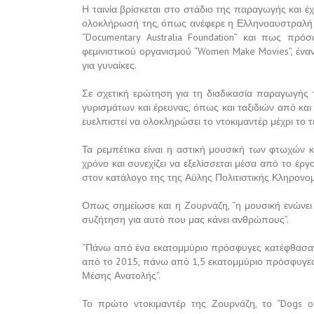
Η ταινία βρίσκεται στο στάδιο της παραγωγής και 
ολοκλήρωσή της, όπως ανέφερε η Ελληνοαυστραλή στ
“Documentary Australia Foundation” και πως πρ
φεμινιστικού οργανισμού “Women Make Movies”, ένα
για γυναίκες.
Σε σχετική ερώτηση για τη διαδικασία παραγωγής 
γυρισμάτων και έρευνας, όπως και ταξιδιών από και 
ευελπιστεί να ολοκληρώσει το ντοκιμαντέρ μέχρι το τ
Τα ρεμπέτικα είναι η αστική μουσική των φτωχών 
χρόνο και συνεχίζει να εξελίσσεται μέσα από το έρ
στον κατάλογο της της Αϋλης Πολιτιστικής Κληρον
Οπως σημείωσε και η Ζουρνάζη, “η μουσική ενώνει 
συζήτηση για αυτό που μας κάνει ανθρώπους”.
“Πάνω από ένα εκατομμύριο πρόσφυγες κατέφθασαν 
από το 2015, πάνω από 1,5 εκατομμύριο πρόσφυγες 
Μέσης Ανατολής”.
Το πρώτο ντοκιμαντέρ της Ζουρνάζη, το “Dogs of