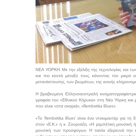
ΝΕΑ ΥΟΡΚΗ. Με την εξέλιξη της τεχνολογίας και τω
και πιο κοντά μεταξύ τους, κάνοντας τον μικρό
μετανάστευσης, των βιωμάτων, της κοινής κληρονομι
Η βραβευμένη Ελληνοαυστραλή κινηματογραφίστρι
γραφεία του «Εθνικού Κήρυκα» στη Νέα Υόρκη και μί
που είναι «στα σκαριά», «Rembetika Blues».
«Το ‘Rembetika Blues’ είναι ένα ντοκιμαντέρ για τ
στον «Ε.Κ.» η κ. Ζουρνάζη. «Η ρεμπέτικη μουσική ή
μουσική των προσφύγων. Η ταινία εξερευνά την 