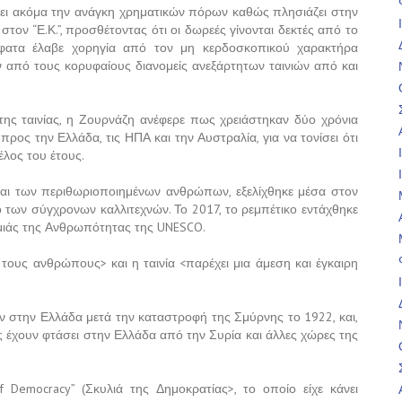
έχει ακόμα την ανάγκη χρηματικών πόρων καθώς πλησιάζει στην
ον “Ε.Κ.”, προσθέτοντας ότι οι δωρεές γίνονται δεκτές από το
όσφατα έλαβε χορηγία από τον μη κερδοσκοπικού χαρακτήρα
ν από τους κορυφαίους διανομείς ανεξάρτητων ταινιών από και
της ταινίας, η Ζουρνάζη ανέφερε πως χρειάστηκαν δύο χρόνια
προς την Ελλάδα, τις ΗΠΑ και την Αυστραλία, για να τονίσει ότι
έλος του έτους.
και των περιθωριοποιημένων ανθρώπων, εξελίχθηκε μέσα στον
γο των σύγχρονων καλλιτεχνών. Το 2017, το ρεμπέτικο εντάχθηκε
ομιάς της Ανθρωπότητας της UNESCO.
τους ανθρώπους> και η ταινία <παρέχει μια άμεση και έγκαιρη
στην Ελλάδα μετά την καταστροφή της Σμύρνης το 1922, και,
έχουν φτάσει στην Ελλάδα από την Συρία και άλλες χώρες της
 Democracy” (Σκυλιά της Δημοκρατίας>, το οποίο είχε κάνει