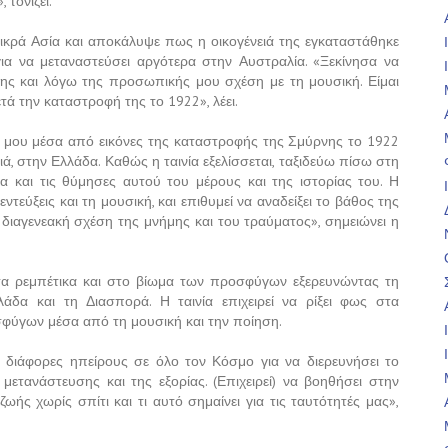
 τονίζει.
 Μικρά Ασία και αποκάλυψε πως η οικογένειά της εγκαταστάθηκε
ια να μεταναστεύσει αργότερα στην Αυστραλία. «Ξεκίνησα να
της και λόγω της προσωπικής μου σχέση με τη μουσική. Είμαι
 την καταστροφή της το 1922», λέει.
ιάς μου μέσα από εικόνες της καταστροφής της Σμύρνης το 1922
ά, στην Ελλάδα. Καθώς η ταινία εξελίσσεται, ταξιδεύω πίσω στη
 και τις θύμησες αυτού του μέρους και της ιστορίας του. Η
τεύξεις και τη μουσική, και επιθυμεί να αναδείξει το βάθος της
ιαγενεακή σχέση της μνήμης και του τραύματος», σημειώνει η
στα ρεμπέτικα και στο βίωμα των προσφύγων εξερευνώντας τη
λάδα και τη Διασπορά. Η ταινία επιχειρεί να ρίξει φως στα
σφύγων μέσα από τη μουσική και την ποίηση.
 διάφορες ηπείρους σε όλο τον Κόσμο για να διερευνήσει το
ετανάστευσης και της εξορίας. (Επιχειρεί) να βοηθήσει στην
ς χωρίς σπίτι και τι αυτό σημαίνει για τις ταυτότητές μας»,