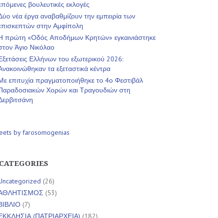
επόμενες βουλευτικές εκλογές
Δύο νέα έργα αναβαθμίζουν την εμπειρία των
επισκεπτών στην Αμφίπολη
Η πρώτη «Οδός Αποδήμων Κρητών» εγκαινιάστηκε
στον Άγιο Νικόλαο
Εξετάσεις Ελλήνων του εξωτερικού 2026:
Ανακοινώθηκαν τα εξεταστικά κέντρα
Με επιτυχία πραγματοποιήθηκε το 4ο Φεστιβάλ
Παραδοσιακών Χορών και Τραγουδιών στη
Δερβιτσάνη
eets by farosomogenias
CATEGORIES
Uncategorized
(26)
ΑΘΛΗΤΙΣΜΟΣ
(53)
ΒΙΒΛΙΟ
(7)
ΕΚΚΛΗΣΙΑ (ΠΑΤΡΙΑΡΧΕΙΑ)
(182)