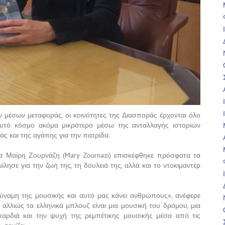
ν μέσων μεταφοράς, οι κοινότητες της Διασποράς έρχονται όλο
 αυτό κόσμο ακόμα μικρότερο μέσω της ανταλλαγής ιστοριών
άς και της αγάπης για την πατρίδα.
α Μαίρη Ζουρνάζη (Mary Zournazi) επισκέφθηκε πρόσφατα τα
λησε για την ζωή της, τη δουλειά της, αλλά και το ντοκιμαντέρ
η δύναμη της μουσικής και αυτό μας κάνει ανθρώπους», ανέφερε
 αλλιώς τα ελληνικά μπλουζ είναι μια μουσική του δρόμου, μια
καρδιά και την ψυχή της ρεμπέτικης μουσικής μέσα από τις