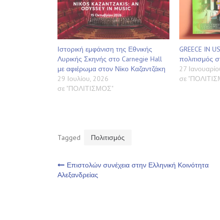
Ιστορική εμφάνιση της Εθνικής
GREECE IN US
Λυρικής Σκηνής στο Carnegie Hall
πολιτισμός σ
με αφιέρωμα στον Νίκο Καζαντζάκη
27 Ιανουαρίο
29 Ιουλίου, 2026
σε "ΠΟΛΙΤΙ
σε "ΠΟΛΙΤΙΣΜΟΣ"
Tagged
Πολιτισμός
Πλοήγηση
Επιστολών συνέχεια στην Ελληνική Κοινότητα
Αλεξανδρείας
άρθρων