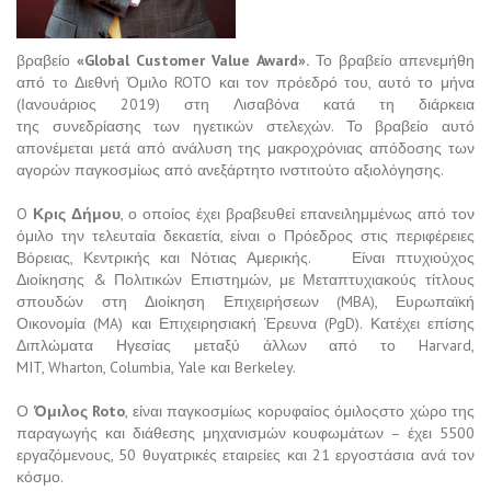
βραβείο
«
Global Customer Value Award
».
Το βραβείο απενεμήθη
από τo Διεθνή Όμιλο ROTO και τον πρόεδρό του, αυτό το μήνα
(Ιανουάριος 2019) στη Λισαβόνα κατά τη διάρκεια
της συνεδρίασης των ηγετικών στελεχών. Το βραβείο αυτό
απονέμεται μετά από ανάλυση της μακροχρόνιας απόδοσης των
αγορών παγκοσμίως από ανεξάρτητο ινστιτούτο αξιολόγησης.
O
Κρις
Δήμου
, ο οποίος έχει βραβευθεί επανειλημμένως από τον
όμιλο την τελευταία δεκαετία, είναι ο Πρόεδρος στις περιφέρειες
Βόρειας, Κεντρικής και Νότιας Αμερικής. Είναι πτυχιούχος
Διοίκησης & Πολιτικών Επιστημών, με Μεταπτυχιακούς τίτλους
σπουδών στη Διοίκηση Επιχειρήσεων (MBA), Ευρωπαϊκή
Οικονομία (MA) και Επιχειρησιακή Έρευνα (PgD). Κατέχει επίσης
Διπλώματα Ηγεσίας μεταξύ άλλων από το Harvard,
MIT, Wharton, Columbia, Yale και Berkeley.
Ο
Όμιλος
Roto
, είναι παγκοσμίως κορυφαίος όμιλοςστο χώρο της
παραγωγής και διάθεσης μηχανισμών κουφωμάτων – έχει 5500
εργαζόμενους, 50 θυγατρικές εταιρείες και 21 εργοστάσια ανά τον
κόσμο.