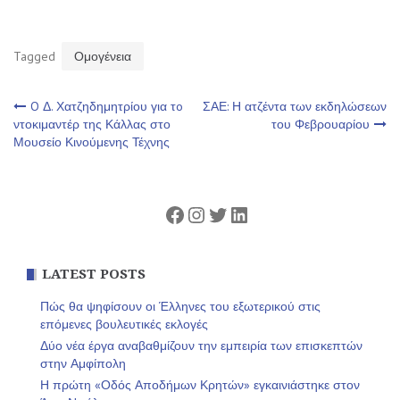
Tagged
Ομογένεια
Πλοήγηση
O Δ. Χατζηδημητρίου για τo
ΣΑΕ: Η ατζέντα των εκδηλώσεων
ντοκιμαντέρ της Κάλλας στο
του Φεβρουαρίου
Μουσείο Κινούμενης Τέχνης
άρθρων
Facebook
Instagram
Twitter
Linkedin
LATEST POSTS
Πώς θα ψηφίσουν οι Έλληνες του εξωτερικού στις
επόμενες βουλευτικές εκλογές
Δύο νέα έργα αναβαθμίζουν την εμπειρία των επισκεπτών
στην Αμφίπολη
Η πρώτη «Οδός Αποδήμων Κρητών» εγκαινιάστηκε στον