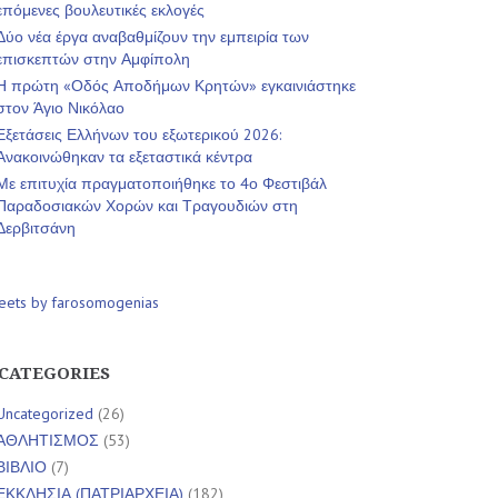
επόμενες βουλευτικές εκλογές
Δύο νέα έργα αναβαθμίζουν την εμπειρία των
επισκεπτών στην Αμφίπολη
Η πρώτη «Οδός Αποδήμων Κρητών» εγκαινιάστηκε
στον Άγιο Νικόλαο
Εξετάσεις Ελλήνων του εξωτερικού 2026:
Ανακοινώθηκαν τα εξεταστικά κέντρα
Με επιτυχία πραγματοποιήθηκε το 4ο Φεστιβάλ
Παραδοσιακών Χορών και Τραγουδιών στη
Δερβιτσάνη
eets by farosomogenias
CATEGORIES
Uncategorized
(26)
ΑΘΛΗΤΙΣΜΟΣ
(53)
ΒΙΒΛΙΟ
(7)
ΕΚΚΛΗΣΙΑ (ΠΑΤΡΙΑΡΧΕΙΑ)
(182)