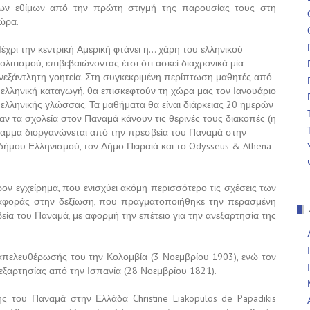
ων εθίμων από την πρώτη στιγμή της παρουσίας τους στη
ώρα.
έχρι την κεντρική Αμερική φτάνει η… χάρη του ελληνικού
ολιτισμού, επιβεβαιώνοντας έτσι ότι ασκεί διαχρονικά μία
νεξάντλητη γοητεία. Στη συγκεκριμένη περίπτωση μαθητές από
 ελληνική καταγωγή, θα επισκεφτούν τη χώρα μας τον Ιανουάριο
λληνικής γλώσσας. Τα μαθήματα θα είναι διάρκειας 20 ημερών
αν τα σχολεία στον Παναμά κάνουν τις θερινές τους διακοπές (η
γραμμα διοργανώνεται από την πρεσβεία του Παναμά στην
δήμου Ελληνισμού, τον Δήμο Πειραιά και το Odysseus & Athena
ον εγχείρημα, που ενισχύει ακόμη περισσότερο τις σχέσεις των
ναφοράς στην δεξίωση, που πραγματοποιήθηκε την περασμένη
βεία του Παναμά, με αφορμή την επέτειο για την ανεξαρτησία της
απελευθέρωσής του την Κολομβία (3 Νοεμβρίου 1903), ενώ τον
ξαρτησίας από την Ισπανία (28 Νοεμβρίου 1821).
 του Παναμά στην Ελλάδα Christine Liakopulos de Papadikis