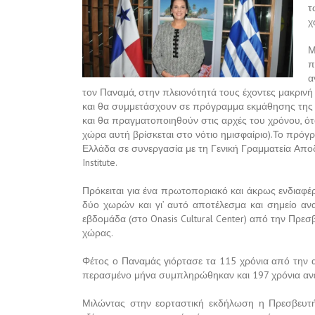
τ
χ
Μ
π
α
τον Παναμά, στην πλειονότητά τους έχοντες μακρινή
και θα συμμετάσχουν σε πρόγραμμα εκμάθησης της ε
και θα πραγματοποιηθούν στις αρχές του χρόνου, ότ
χώρα αυτή βρίσκεται στο νότιο ημισφαίριο).Το πρό
Ελλάδα σε συνεργασία με τη Γενική Γραμματεία Απο
Institute.
Πρόκειται για ένα πρωτοποριακό και άκρως ενδιαφέρ
δύο χωρών και γι’ αυτό αποτέλεσμα και σημείο α
εβδομάδα (στο Onasis Cultural Center) από την Πρεσ
χώρας.
Φέτος ο Παναμάς γιόρτασε τα 115 χρόνια από την 
περασμένο μήνα συμπληρώθηκαν και 197 χρόνια ανε
Μιλώντας στην εορταστική εκδήλωση η Πρεσβευτής